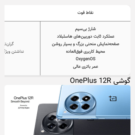
نقاط قوت
نق
شارژ بی‌سیم
عملکرد ثابت دوربین‌های هاسلبلاد
صفحه‌نمایش منحنی بزرگ و بسیار روشن
گران‌تر از
محیط کاربری فوق‌العاده
نداشتن ویژگی
OxygenOS
عمر باتری عالی
گوشی
OnePlus 12R