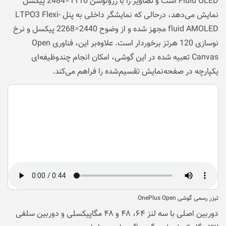
Fluid OLED است و تصاویر را با رزولوشن 1116×2484 پیکسل
نمایش می‌دهد، درحالی که نمایشگر داخلی به پنل LTPO3 Flexi-
fluid AMOLED مجهز شده و از وضوح 2440×2268 پیکسل و نرخ
نوسازی 120 هرتز برخوردار است. علاوه‌بر این، فناوری Open
Canvas تعبیه شده در این گوشی، امکان انجام چندوظیفه‌ای
یکپارچه در صفحه‌نمایش تقسیم‌شده را فراهم می‌کند.
تیزر رسمی گوشی OnePlus Open
دوربین اصلی با سه لنز ۶۴، ۴۸ و ۴۸ مگاپیکسلی و دوربین سلفی