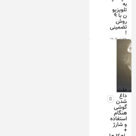
به
تلويزيو
ن با ۹
روش
تضمینی
!
۱۴۰۴-۰۱-۲۵
علت
داغ
شدن
گوشی
هنگام
استفاده
و شارژ
+