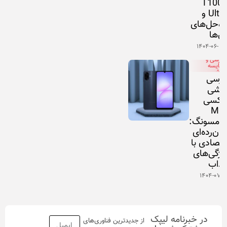
T100
Ultra و
اه‌حل‌های
ن‌ها
۱۴۰۴-۰۶-۲
بررسی و
مقایسه
گوشی
ررسی
وشی
لکسی
M0
امسونگ:
یان‌رده‌ای
قتصادی با
یژگی‌های
ذاب
۱۴۰۴-۰۷-۱
در خبرنامه لیپک
از جدیدترین فناوری‌های