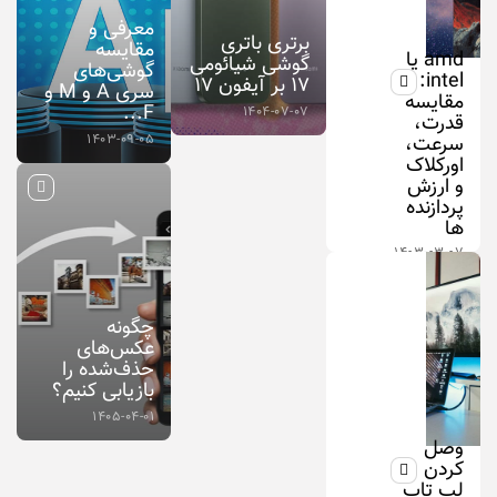
معرفی و
برتری باتری
مقایسه
amd یا
گوشی شیائومی
گوشی‌های
intel:
۱۷ بر آیفون ۱۷
سری A و M و
مقایسه
F...
۱۴۰۴-۰۷-۰۷
قدرت،
سرعت،
۱۴۰۳-۰۹-۰۵
اورکلاک
و ارزش
پردازنده‌
ها
۱۴۰۳-۰۳-۰۷
چگونه
عکس‌های
حذف‌شده را
بازیابی کنیم؟
۱۴۰۵-۰۴-۰۱
وصل
كردن
لپ تاپ