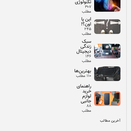
تکنولوژی
۳۰۷
مطلب
این یا
اون؟!
۲۴۵
مطلب
سبک
زندگی
دیجیتال
۱۴۶
مطلب
بهترین‌ها
۱۱۰ مطلب
راهنمای
خرید
لوازم
جانبی
۸۸
مطلب
آخرین مطالب
اخبار
تکنولوژی