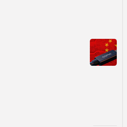
M
I
چ
ی
س
ت
؟
آ
ی
ا
ا
ی
ن
ک
ا
ب
ل
ج
د
ی
د
.
.
.
توسط
تیم تولید محتوا
۱۴۰۵-۰۵-۱۲