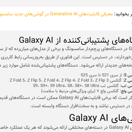
 بخوانید:
معرفی قابلیت‌های Generative AI در گوشی‌های جدید س
های پشتیبانی‌کننده از Galaxy AI
Galaxy AI در دستگاه‌های پرچم‌دار سامسونگ و برخی از مدل‌های میان‌رده که از 
 S
: از سری S21 تا سری S25
 Z
: گلکسی Z Fold 5، Z Flip 5، Z Fold 4، Z Flip 4، Z Fold 3، Z Flip 3
ی تب
: گلکسی تب S9، S9+، S9 Ultra، S8، S8+، S8 Ultra
ی واچ
: گلکسی واچ ۷ (برای ویژگی‌های مرتبط با سلامت)
لازم به ذکر است که برخی قابلیت‌های Galaxy AI ممکن است در دستگاه‌ه
 در دسترس نباشد و به سخت‌افزار دستگاه وابسته است.
ی Galaxy AI
ویژگی‌های Galaxy AI در دسته‌های مختلفی ارائه می‌شوند که هر یک عملکرد خاص