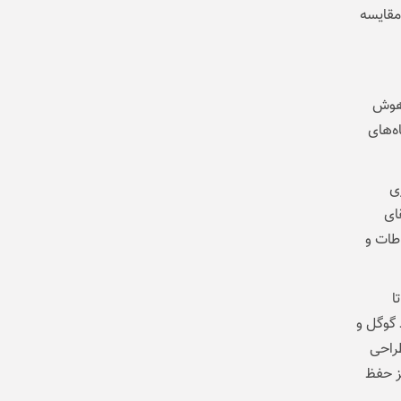
 مقایسه
 بر هوش
ه‌های
مراه با سری
. هدف اصلی Galaxy AI، ارتقای
طات و
ا
 گوگل و
گونه‌ای طراحی
یز حفظ