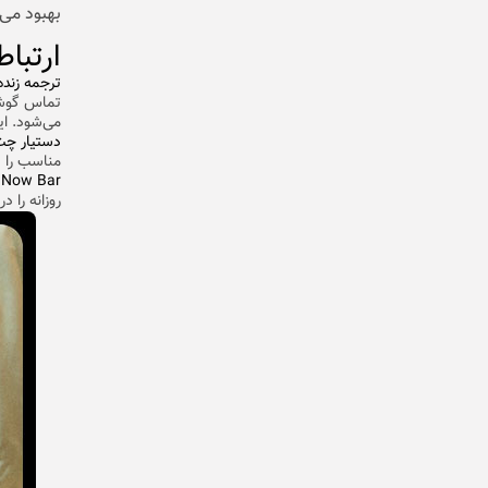
بهبود می‌
ارتباطات ه
ترجمه زنده (e Translate
تماس گوشی
می‌شود. ای
دستیار چت ( Assist
مناسب را پ
Now Bar و Now Brief
روزانه را 