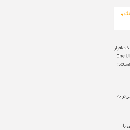
امسونگ و
سخت‌افزار
مناسب برخوردارند، در دسترس است. این فناوری از طریق به‌روزرسانی رابط کاربری One UI
ای قدیمی‌تر به
ی را