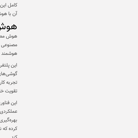
کامل این 
آن با هو
هوش 
مصنوعی ا
هوشمند ا
تجربه کار
تقویت خل
این فناور
عملکردی ا
کرده که ن
کند.