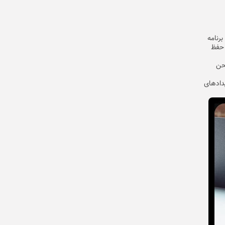
برنامه
 حفظ
لحن
یدادهای