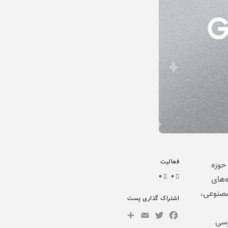
فعالیت
در حوزه
۰
۰
‌های
مصنوعی،
اشتراک گذاری پست
Share
Facebook
Email
Twitter
رسی