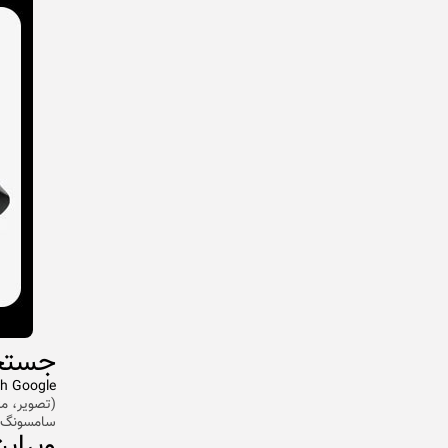
جستجوی 
th Google
(تصویر، مت
سامسونگ ب
ویرایش ه