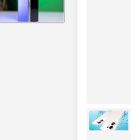
صفر
میلی‌متری
معرفی
شد
۱۴۰۵-۰۵-۱۰
گوشی
مفهومی
TECNO با
نمایشگر
تمام‌صفحه و
حاشیه صفر
میلی‌متری
مشاهده
خبر
آنر X7e
Plus
معرفی
شد؛
گوشی