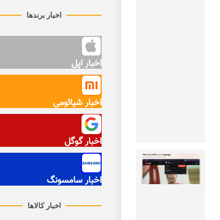
بزرگ در
اخبار برندها
راه است!
۱۴۰۵-۰۵-۱۱
گلکسی S27
Ultra با
اخبار اپل
باتری
بزرگ‌تر و
دوربین
پیشرفته‌تر
اخبار شیائومی
می‌آید.
مشاهده
خبر
اخبار گوگل
گوگل
کروم
به
اخبار سامسونگ
ترجمه
زنده
اخبار کالاها
ویدیوها
مجهز