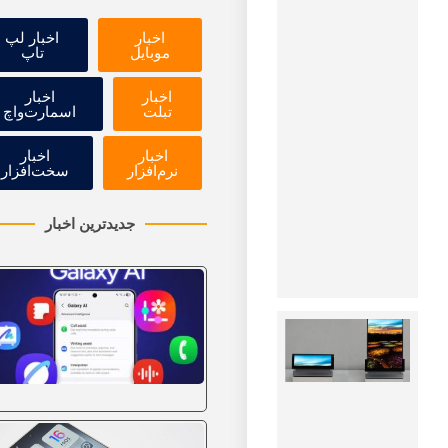
شد
اخبار
اخبار لپ
۱۴۰۵-۰۵-۱۱
موبایل
تاپ
DubTab
ترجمه و
اخبار
اخبار
تبلت
اسمارت‌واچ
دوبله
زنده
ویدیوها را
اخبار
اخبار
نرم‌افزار
سخت‌افزار
به گوگل
کروم
آورد.
جدیدترین اخبار
مشاهده
خبر
احتمال
رونمایی
سامسونگ
از نخستین
گوشی
رول‌شونده