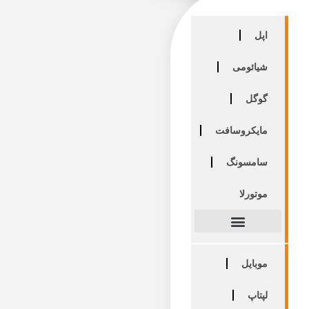
اپل
شیائومی
گوگل
مایکروسافت
سامسونگ
موتورلا
موبایل
لپتاپ