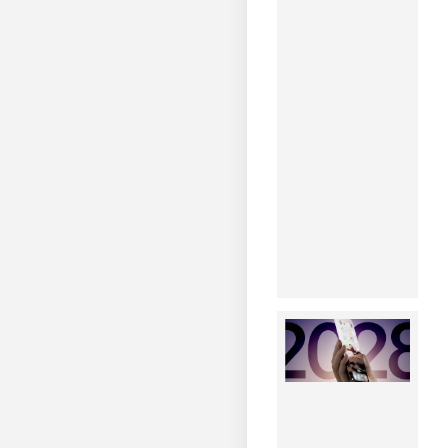
معرفی
Honor
Play 11
Pro؛
گوشی
اقتصادی
با
نمایشگر
OLED و
باتری
قدرتمند
مشاهده
خبر
اپل تا
۲۰۲۸
طراحی
آیفون
را
متحول