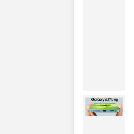
می‌کند
۱۴۰۵-۰۵-۱۱
اپل تا
۲۰۲۸
آیفون
تاشو و
بدون
حاشیه
معرفی
خواهد
کرد.
مشاهده
خبر
گوشی
سامسونگ
Galaxy
S27
Ultra با
تغییرات