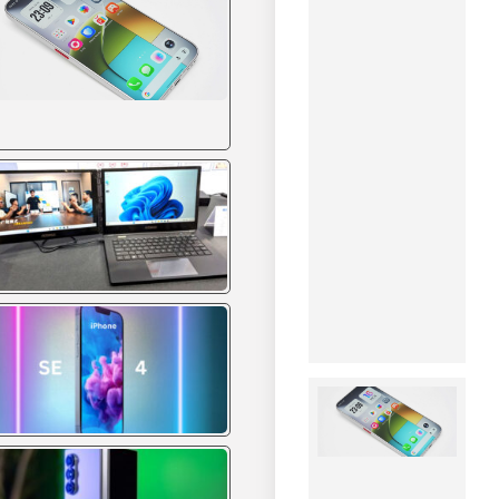
در سال
۲۰۲۸
۱۴۰۵-۰۵-۱۱
سامسونگ
احتمالاً
نخستین
گوشی
رول‌شونده
خود را در
سال ۲۰۲۸
معرفی
می‌کند.
مشاهده
خبر
گوشی
مفهومی
TECNO
با حاشیه
نمایشگر