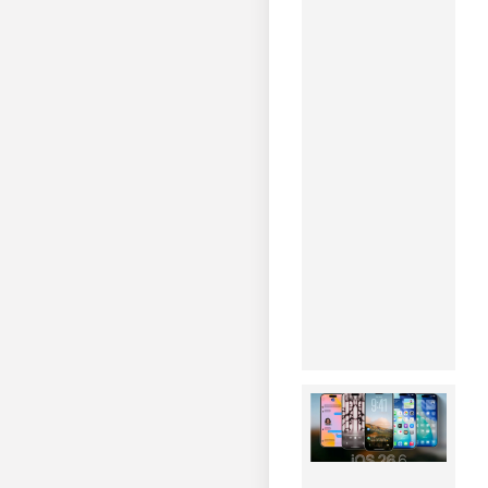
اقتصادی
با باتری
۸۱۰۰
میلی‌آمپر
ساعتی
۱۴۰۵-۰۵-۰۷
آنر X7e
Plus با
باتری
بزرگ و
مقاومت
بالا
مشاهده
خبر
iOS
26.6
برای
آیفون