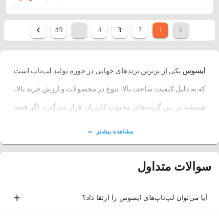
49
...
4
3
2
1
ایسوس
یکی از برترین برندهای جهانی در حوزه تولید لپ‌تاپ است
که به دلیل کیفیت ساخت بالا، تنوع در محصولات و ارزش خرید بالا،
همیشه در بین گزینه‌های محبوب کاربران قرار می‌گیرد. اگر قصد
خرید لپ تاپ
دارید، ایسوس می‌تواند پاسخگوی نیازهای مختلف
مشاهده بیشتر
شما باشد. دلیل محبوبیت لپ تاپ های ایسوس تنها به قدرت
سخت‌افزاری محدود نمی‌شود. کیفیت ساخت بالا، تنوع گسترده
سوالات متداول
محصولات، نوآوری در طراحی، نمایشگرهای باکیفیت OLED و
همچنین ارزش خرید بالا باعث شده است که بسیاری از کاربران
آیا می‌توان لپ‌تاپ‌های ایسوس را ارتقا داد؟
هنگام مقایسه برندها، در نهایت خرید لپ تاپ ASUS را انتخاب کنند.