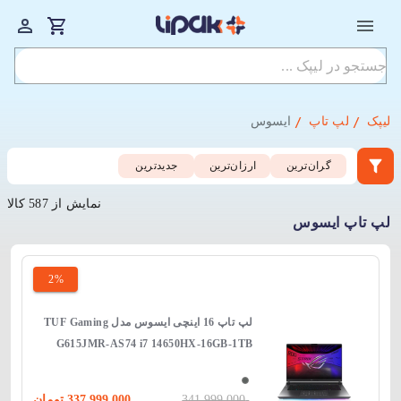
لیپک
لپ تاپ
ایسوس
گران‌ترین
ارزان‌ترین
جدید‌ترین
نمایش از 587 کالا
لپ تاپ ایسوس
2%
لپ‌ تاپ 16 اینچی ایسوس مدل TUF Gaming
G615JMR-AS74 i7 14650HX-16GB-1TB
SSD-8GB RTX5060-WIN 11
341,999,000
337,999,000
تومان