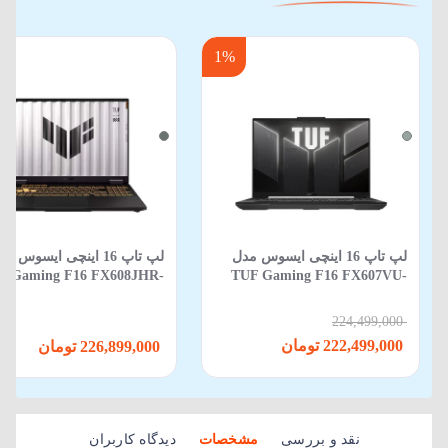
1%
لپ‌ تاپ 16 اینچی ایسوس مدل
لپ تاپ 16 اینچی ایسوس م
F Gaming F16 FX608JHR-
TUF Gaming F16 FX607VU-
88 Core i5 14450HX 16GB
RL106 Core i7-13620H-16GB-
512GB SSD 8GB RTX 5050
512SSD- 6 GB 4050-Backlit
224,499,000
222,499,000 تومان
226,899,000 تومان
نقد و بررسی
مشخصات
دیدگاه کاربران