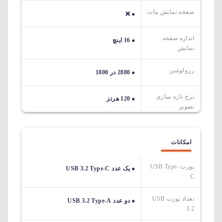
صفحه نمایش مات
❌
اندازه صفحه
16 اینچ
نمایش
رزولوشن
2880 در 1800
نرخ تازه سازی
120 هرتز
تصویر
امکانات
پورت USB Type-
یک عدد USB 3.2 Type-C
C
تعداد پورت USB
دو عدد USB 3.2 Type-A
3.2