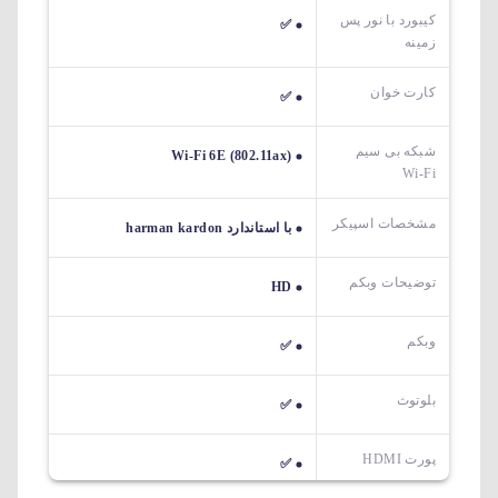
کیبورد با نور پس
✅
زمینه
کارت خوان
✅
شبکه بی سیم
Wi-Fi 6E (802.11ax)
Wi-Fi
مشخصات اسپیکر
با استاندارد harman kardon
توضیحات وبکم
HD
وبکم
✅
بلوتوث
✅
پورت HDMI
✅