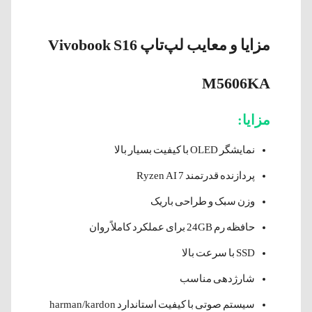
مزایا و معایب لپ‌تاپ Vivobook S16
M5606KA
مزایا:
نمایشگر OLED با کیفیت بسیار بالا
پردازنده قدرتمند Ryzen AI 7
وزن سبک و طراحی باریک
حافظه رم 24GB برای عملکرد کاملاً روان
SSD با سرعت بالا
شارژدهی مناسب
سیستم صوتی با کیفیت استاندارد harman/kardon