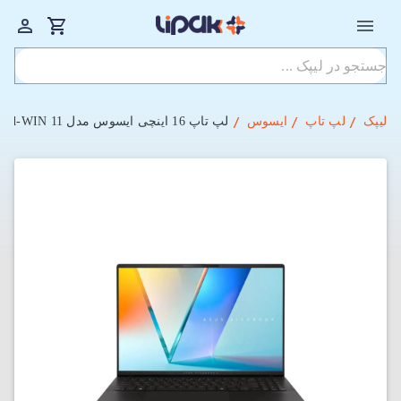
لیپک
لپ تاپ
ایسوس
لپ تاپ 16 اینچی ایسوس مدل Vivobook S16 M5606KA-RI049W Ryzen AI 7 350-24GB-1TSSD-Shared-WIN 11