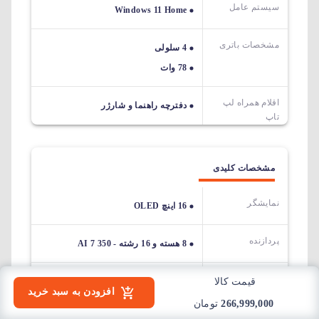
سیستم عامل
Windows 11 Home
مشخصات باتری
4 سلولی
78 وات
اقلام همراه لپ
دفترچه راهنما و شارژر
تاپ
مشخصات کلیدی
نمایشگر
16 اینچ OLED
پردازنده
8 هسته و 16 رشته - AI 7 350
حافظه RAM
قیمت کالا
24 گیگابایت
افزودن به سبد خرید
266,999,000
تومان
حافظه