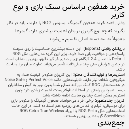
خرید هدفون براساس سبک بازی و نوع
کاربر
وقتی قصد خرید هدفون گیمینگ ایسوس ROG را دارید، باید در نظر
بگیرید که چه نوع کاربری برایتان اهمیت بیشتری دارد. گیمرها
معمولاً به سه دسته اصلی تقسیم می‌شوند:
بازیکنان رقابتی (Esports):
این دسته بیشترین حساسیت را روی سرعت
پاسخ‌دهی و موقعیت‌یابی صدا دارند. برای این گروه مدل‌هایی مثل ROG
Delta II با اتصال 2.4 گیگاهرتزی و صدای فراگیر دقیق، بهترین انتخاب است.
در چنین شرایطی حتی چند میلی‌ثانیه تأخیر می‌تواند تفاوت میان برد و باخت
باشد.
استریمرها و تولیدکنندگان محتوا:
این کاربران علاوه‌بر کیفیت صدا، به
میکروفون شفاف نیاز دارند. قابلیت‌هایی مانند Perfect Voice و Noise Gate
در هدست‌های ROG کمک می‌کند صدای شما بدون نویز به گوش مخاطبان
برسد. همچنین راحتی در استفاده طولانی‌مدت اهمیت زیادی دارد چون
استریم ممکن است چندین ساعت ادامه داشته باشد.
کاربران چندمنظوره:
برخی افراد می‌خواهند هدفون گیمینگ را علاوه‌بر بازی
برای موسیقی، فیلم یا تماس‌های روزمره هم استفاده کنند. در این حالت
انتخاب‌هایی مثل ROG Pelta یا ایرباد ROG Cetra True Wireless
SpeedNova گزینه‌های بهتری هستند.
جمع‌بندی