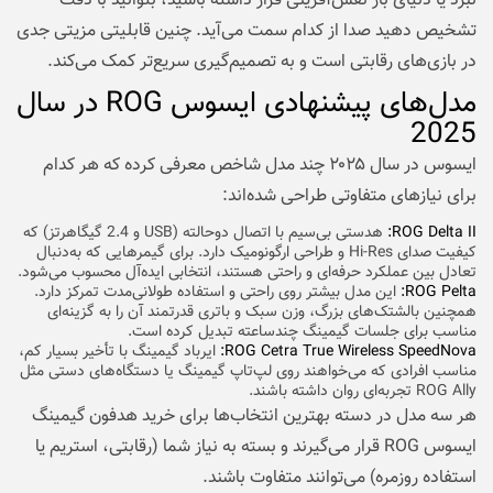
نبرد یا دنیای باز نقش‌آفرینی قرار داشته باشید، بتوانید با دقت
تشخیص دهید صدا از کدام سمت می‌آید. چنین قابلیتی مزیتی جدی
در بازی‌های رقابتی است و به تصمیم‌گیری سریع‌تر کمک می‌کند.
مدل‌های پیشنهادی ایسوس ROG در سال
2025
ایسوس در سال ۲۰۲۵ چند مدل شاخص معرفی کرده که هر کدام
برای نیازهای متفاوتی طراحی شده‌اند:
ROG Delta II:
هدستی بی‌سیم با اتصال دوحالته (USB و 2.4 گیگاهرتز) که
کیفیت صدای Hi-Res و طراحی ارگونومیک دارد. برای گیمرهایی که به‌دنبال
تعادل بین عملکرد حرفه‌ای و راحتی هستند، انتخابی ایده‌آل محسوب می‌شود.
ROG Pelta:
این مدل بیشتر روی راحتی و استفاده طولانی‌مدت تمرکز دارد.
همچنین بالشتک‌های بزرگ، وزن سبک و باتری قدرتمند آن را به گزینه‌ای
مناسب برای جلسات گیمینگ چندساعته تبدیل کرده است.
ROG Cetra True Wireless SpeedNova:
ایرباد گیمینگ با تأخیر بسیار کم،
مناسب افرادی که می‌خواهند روی لپ‌تاپ گیمینگ یا دستگاه‌های دستی مثل
ROG Ally تجربه‌ای روان داشته باشند.
هر سه مدل در دسته بهترین انتخاب‌ها برای خرید هدفون گیمینگ
ایسوس ROG قرار می‌گیرند و بسته به نیاز شما (رقابتی، استریم یا
استفاده روزمره) می‌توانند متفاوت باشند.