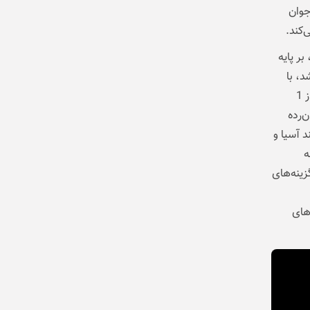
ن جوان
ر پایه
ی که در آگوست 2024 عرضه شد، با
نمایشگر تاشوی 6.94 اینچی LTPO OLED و باتری 4400 میلی‌آمپر ساعتی، بیش از 1
‌رده
د آسیا و
ه
داخلی. این گزینه‌های
 مانند ویدیوهای 4K و بازی‌های