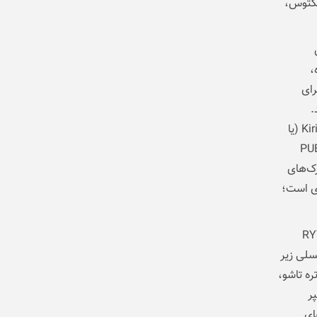
یکتوس،
 این
ده،
د Air Gesture برای کنترل بدون لمس و Live Window برای
می‌دهد.
به‌علاوه برخلاف اندروید، HarmonyOS بر بهینه‌سازی باتری تمرکز دارد و با Kirin 8000 (یا
ن در مولتی‌تسکینگ و بازی‌های سنگین مانند PUBG
رک‌های
هسته‌ای و 3500 چند‌هسته‌ای است؛
وگانه عقب با سنسور اصلی 50 مگاپیکسلی RYYB
ید 8 مگاپیکسلی، همراه با سلفی 32 مگاپیکسلی زیر
ی‌هایی مانند پرتره تاشو،
 ۴۴۰۰ میلی‌آمپر
، نگرانی‌های