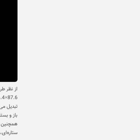
از نظر طر
همچنین ر
ستاره‌ای،