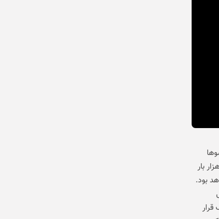
 تاشوها
د. هواوی وعده داده که لولای بهبودیافته (hinge) با دوام بیش از 500 هزار بار
خواهد بود.
 قرار