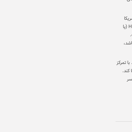
ی آمریکا
همچنان هواوی را از گوگل پلی محروم نگه داشته است. با این حال اکوسیستم HMS (یا
ت.
اشته باشد،
. با تمرکز
 کند.
ر سر