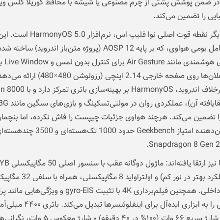
در ضمن پوشش پشتی از چرم مصنوعی یا شیشه با محافظ گوریلا گلس و
بایی را تضمین می‌کند.
از سوی دیگر نقطه قوت اصلی نوا فلیپ اس، نرم‌افزار HarmonyOS 5.0 است.
سیستم‌عامل بومی هواوی، که بر پایه AOSP 12 (پروژه متن‌باز اندروید) ساخته ش
ویژگی‌های هوشمندی مانن
نمایش اعلان‌ها روی صفحه خارجی 2.14 اینچی (رزولوشن 480×480) ارائه 
نسخه ارتقایافته آن)، عملکردی روا
Mobi را تضمین می‌کند. هرچند هواوی جزئیات چیپست را فاش نکرده، اما بنچما
اولیه نشان‌دهنده امتیاز Geekbench حدود 1000 تک‌
دوربین‌ها نیز ارتقا یافته‌اند: ماژول د
(برای عملکرد بهتر در نور کم) و اولتراوا
نمایشگر داخلی. همچنین فیلم‌برداری 4K با تثبیت gyro-EIS و ویژگ
را به ابزاری ایده‌آل برای اینفلوئنسرها تبدیل می‌کند. باتری
ساعتی با شارژ سریع ۶۶ وات (۱۰۰% در ۴۰ دقیقه) و شارژ معکوس ۵ وات