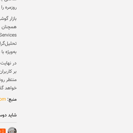
روزمره را
به‌ویژه با
ق
بر کاربرا
خواهد گ
منبع:
com
شاید دوس
ت