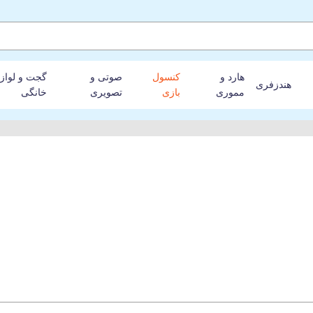
هارد و
کنسول
صوتی و
گجت و لواز
هندزفری
مموری
بازی
تصویری
خانگی