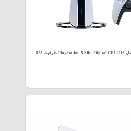
کنسول بازی پلی‌استیشن سونی مدل PlayStation 5 Slim Digital CFI-2116 ظرفیت 825