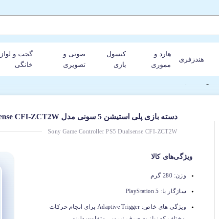
هارد و
کنسول
صوتی و
گجت و لواز
هندزفری
مموری
بازی
تصویری
خانگی
دسته بازی پلی استیشن 5 سونی مدل DualSense CFI-ZCT2W
Sony Game Controller PS5 Dualsense CFI-ZCT2W
ویژگی‌های کالا
وزن:
280 گرم
سازگار با:
PlayStation 5
ویژگی های خاص:
Adaptive Trigger برای انجام حرکات
مختلف که نیاز به صرف نیرویی متفاوت دارند