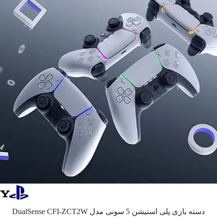
دسته بازی پلی استیشن 5 سونی مدل DualSense CFI-ZCT2W