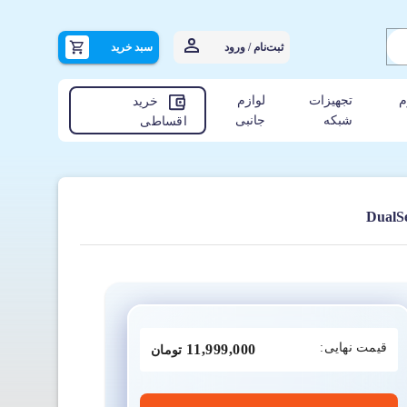
ثبت‌نام / ورود
سبد خرید
م
تجهیزات
لوازم
خرید
شبکه
جانبی
اقساطی
قیمت نهایی:
11,999,000
تومان