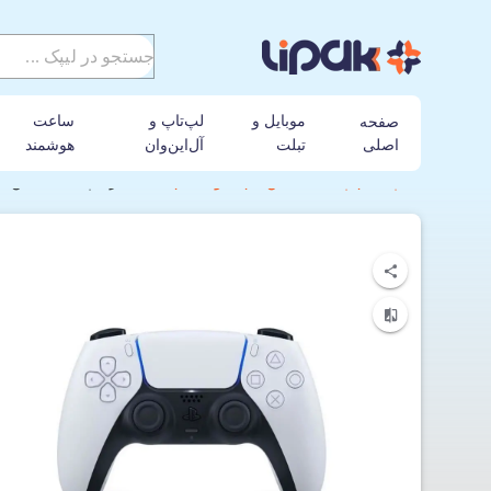
موبایل و
لپ‌تاپ و
ساعت
صفحه
اصلی
تبلت
آل‌این‌وان
هوشمند
لیپک
پلی استیشن
سونی
دسته بازی پلی استیشن 5 سونی مدل DualSense CFI-ZCT2W