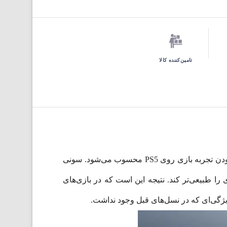
تامین‌کننده کالا
دسته DualSense CFI-ZCT2W فقط یک کنترلر معمولی برای پلی‌استیشن 5 نیست؛ بلکه یکی از مهم‌ترین دلایل متفاوت بودن تجربه بازی روی PS5 محسوب می‌شود. سونی
مسی، تلاش کرده حس تعامل با بازی را طبیعی‌تر کند. نتیجه این است که در بازی‌های
ژگی‌ای که در نسل‌های قبل وجود نداشت.