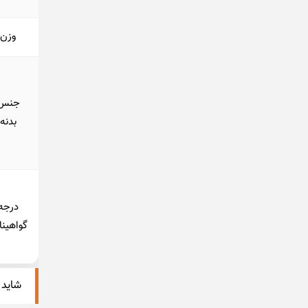
وزن
جنس
بدنه
درجه
گواهینا
شاید 