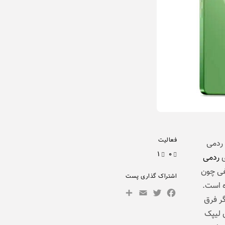
فعالیت
 ردمی
۱
۰
ی
ردمی
فی چون
اشتراک گذاری پست
ه است.
Share
Facebook
Email
Twitter
کدیگر فرق
 لیپک