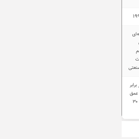
۱۹
ای
م
ت
نعتی
رابر
 عمق
۱.۵ متر به مدت ۳۰