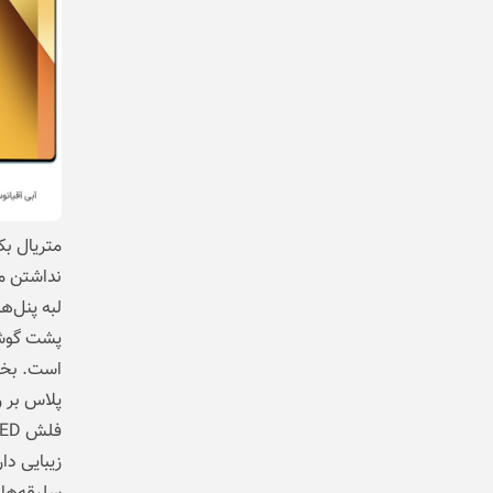
متریال بک
نداشتن م
لبه پنل‌ه
پشت گوشی
پلاس بر 