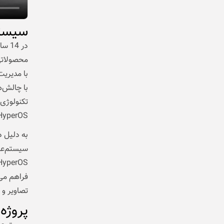
سیستم
با مدیریت
با چالش‌ه
HyperOS را آغاز و اولین نسخه آن را در 2023 عرضه
به دلیل د
سیستم‌عام
فراهم می‌
تصاویر و ا
پروژه م