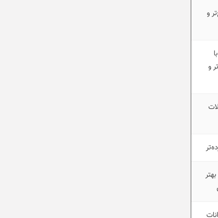
تر و
ا
ر و
لات
ه‌تر
بهتر
انات