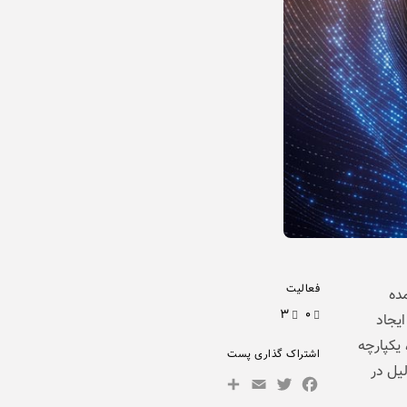
فعالیت
مده
۳
۰
ادی ایجاد
یکپارچه
اشتراک گذاری پست
دلیل در
Facebook
Email
Twitter