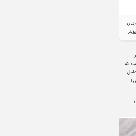
‌های
ق‌تر
 بر اندروید 13 و 14 اجرا
 طراحی شده که
ستم‌عامل
را
14 شیائومی را