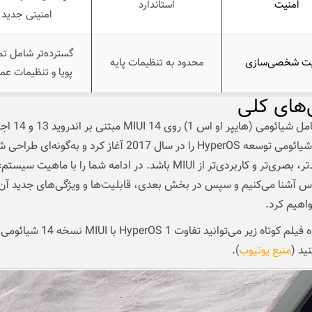
امنیت
استاندارد
امنیتی جدید
گسترده‌تر شامل تم
یت شخصی‌سازی
محدود به تنظیمات پایه
پویا و تنظیمات عمی
‌های کلی
سیستم‌عامل شیائومی (هایپر او اس 1) روی MIUI 14 مبتنی
می‌شود. شیائومی توسعه HyperOS را در سال 2017 آغاز کرد و به‌گونه‌ای
کاربرپسندتر، بصری‌تر و کاربردی‌تر از MIUI باشد. در ادامه شما را با ماهیت سی
اس آشنا می‌کنیم و سپس در بخش بعدی، قابلیت‌ها و ویژگی‌های جدید آن 
اهیم کرد.
با مشاهده فیلم کوتاه زیر می‌توانید تفاوت HyperOS 1 با MIUI نسخه 
ید (
منبع یوتیوب
).