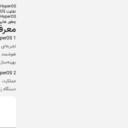
HyperOS چه قابلیت‌هایی دارد؟
تفاوت HyperOS با MIUI شیائومی چیست؟
HyperOS روی کدام گوشی‌های شیائومی قابل نصب است؟
چطور هایپ
معرفی
perOS 1
تجربه‌ای
هوشمند و…
بهینه‌ساز
perOS 2
عملکرد، 
دستگاه را