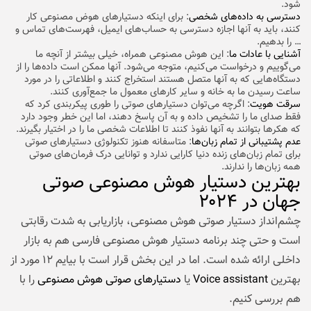
شود.
دسترسی به داده‌های شخصی
: برای اینکه دستیارهای هوض مصنوعی کار
کنند، باید به آنها اجازه دسترسی به حساب‌های ایمیل، فهرست‌های تماس و
… را بدهیم.
آشنایی با عادات ما
: این هوش مصنوعی همراه، خیلی بیشتر از آنچه ما
می‌گوییم و درخواست می‌کنیم، متوجه می‌شود. آنها ممکن است داده‌ها را از
دستگاه‌هایی که به آنها متصل هستند استخراج کنند و اطلاعاتی را در مورد
ساعت رسیدن ما به خانه و سایر کارهای معمول ما جمع‌آوری کنند.
سرقت هویت
: اگرچه می‌توان دستیارهای صوتی را طوری پیکربندی کرد که
فقط صدای ما را تشخیص داده و به آن پاسخ دهند، اما این خطر وجود دارد
که هکرها بتوانند به آنها نفوذ کنند تا اطلاعات شخصی ما را در اختیار بگیرند.
عدم پشتیبانی از تمام زبان‌ها
: متاسفانه هنوز تکنولوژی دستیارهای صوتی
برای تمام زبان‌های زنده دنیا کارایی ندارد و توانایی درک فرمان‌های صوتی
همه زبان‌ها را ندارند.
بهترین دستیار هوش مصنوعی صوتی
جهان در ۲۰۲۴
چشم‌انداز دستیار صوتی هوش مصنوعی، بازاریابی به شدت رقابتی
است و حتی چند برنامه دستیار هوش مصنوعی فارسی هم به بازار
داخلی ارائه شده است. اما در این بخش قرار است با بیایم ۱۲ مورد از
بهترین
Voice assistant
یا
دستیار‌های صوتی هوش مصنوعی
را با
هم بررسی کنیم.