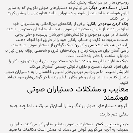
روحیه‌ی ما را در هر لحظه پخش کنند.
کنترل دستگاه‌های دیگر
: می‌توانیم به دستیارهای صوتی بگوییم که به سایر
لوازم هوشمند خانه متصل شوند و دستوراتی مانند «تلویزیون را روشن کن»
را اجرا کنند.
چک کردن موجودی بانکی
: برخی از بانک‌های بین‌المللی به مشتریان خود
اجازه می‌دهند از طریق دستیارهای صوتی به حساب‌هایشان دسترسی داشته
باشند تا در مورد موجودی و تراکنش‌های اخیرشان پرسیده و حتی برخی
خدمات مربوط به کارت و حساب بانکی خود را از طریق آنها انجام دهند.
پایبندی به برنامه شخصی و کاری
: کمک گرفتن از دستیار صوتی هوشمند،
راهی آسان برای مدیریت زمان و برنامه‌های کاری و شخصی روزانه بدون نیاز به
موبایل، ساعت یا دفتر یادداشت است.
کمک به افراد دارای معلولیت
: عملکرد جستجوی صوتی این تکنولوژی، کار را
برای افراد کم‌بینا، مسن و دارای ناتوانی جسمی آسان‌تر می‌کند.
افزایش امنیت
: ما می‌توانیم دوربین‌های امنیتی خانه‌مان را به دستیاران صوتی
متصل کنیم و در هر زمان و هر مکان، فیلم زنده را در گوشی‌های خود تماشا
کنیم.
معایب و مشکلات دستیاران صوتی
هوشمند
اگرچه دستیارهای صوتی زندگی ما را آسان‌تر می‌کنند، اما چند جنبه
منفی هم دارند:
حریم خصوصی کمتر
: دستیارهای صوتی به‌طور مداوم کار می‌کنند، بنابراین
همیشه به آنچه می‌گوییم گوش می‌دهند که ممکن است مکالمات ما ضبط