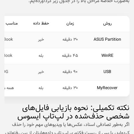
به‌صورت خلاصه مراحل بالا را در جدول زیر گردآورده‌ایم:
روش
زمان
حفظ داده
مناسب مدل
ASUS Partition
۳۰ دقیقه
خیر
voBook
WinRE
۴۵ دقیقه
بله
enBook
USB
۹۰ دقیقه
خیر
ROG
MyRecover
۳۰ دقیقه
بله
همه مدل
نکته‌ تکمیلی: نحوه بازیابی فایل‌های
شخصی حذف‌شده در لپ‌تاپ ایسوس
اگر به‌طور تصادفی اسناد، عکس‌ها یا ویدیوهای مهم خود را حذف
کرده‌اید، یا پس از ریست فکتوری لپ‌ تاپ داده‌هایتان از بین رفته‌اند،