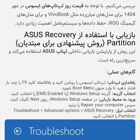
بررسی می‌کنیم. با توجه به
قیمت روز لپ‌تاپ‌های ایسوس
در مهر
1404 برای مدل‌های میان‌رده مثل VivoBook و برای مدل‌های
گیمینگ ROG، حفظ داده‌ها و سیستم‌عامل اهمیت زیادی دارد.
بازیابی با استفاده از ASUS Recovery
Partition (روش پیشنهادی برای مبتدیان)
این روش از پارتیشن بازیابی داخلی
لپتاپ ASUS
استفاده می‌کند و
سریع‌ترین راه است.
گام‌های عملی:
راه‌اندازی لپ‌تاپ:
لپ‌تاپ ایسوس را روشن کنید و بلافاصله کلید F9 را چند بار
فشار دهید تا وارد منوی Boot Menu شوید.
انتخاب گزینه:
گزینه Windows Setup [یا EMS Enabled] را انتخاب کنید.
ورود به محیط بازیابی:
در صفحه Windows Setup، روی Next کلیک کنید،
سپس Repair your computer را بزنید.
انتخاب ابزار:
Troubleshoot > Advanced options > ASUS Recovery
Partition را انتخاب کنید.