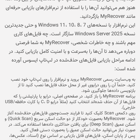
هنوز هم می‌توانید آن‌ها را با استفاده از نرم‌افزارهای بازیابی حرفه‌ای
مانند MyRecover بازگردانید.
این نرم‌افزار با نسخه‌های Windows 11، 10، 8، 7 و حتی جدیدترین
نسخه Windows Server 2025 سازگار است. چه فایل‌های کاری
مهم باشند و چه خاطرات شخصی، MyRecover به شما فرصتی
دوباره می‌دهد تا آن‌ها را به‌سرعت و با امنیت کامل بازیابی کنید. در
ادامه مراحل بازیابی فایل‌های حذف‌شده در لپ‌تاپ ایسوس آورده
شده است:
به وب‌سایت رسمی MyRecover بروید و نرم‌افزار را روی لپ‌تاپ خود نصب
کنید. حتماً آن را روی درایوی غیر از محل حذف فایل‌ها نصب کنید تا از
بازنویسی داده‌ها جلوگیری شود.
برنامه MyRecover را باز کنید. در صفحه‌ی اصلی، درایو یا پارتیشنی را که
فایل‌ها از آن حذف شده‌اند انتخاب کنید (مثلاً درایو C، D یا کارت حافظه/USB
خارجی).
روی دکمه‌ی Scan کلیک کنید تا فرایند جست‌وجوی فایل‌های حذف‌شده آغاز
شود. MyRecover به‌صورت خودکار از دو حالت اسکن سریع (Quick Scan) و
اسکن عمیق (Deep Scan) برای یافتن حداکثری داده‌ها استفاده می‌کند. در
صورت نیاز می‌توانید حالت اسکن عمیق را به‌صورت دستی فعال کنید.
پس از پایان اسکن، فایل‌های قابل بازیابی بر اساس نوع (اسناد، عکس‌ها،