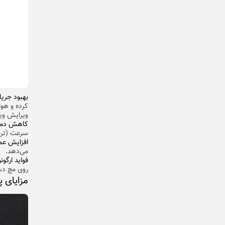
بهبود جریا
کرده و هوا
ویرایش وید
کاهش دمای
سرعت (ترم
افزایش عمل
می‌دهد.
فواید ارگون
روی مچ دس
مزایای پ