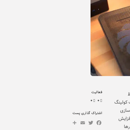
فعالیت
ظ
۰
۰
پ کولینگ
‌سازی
اشتراک گذاری پست
افزایش
Share
Facebook
Email
Twitter
رها