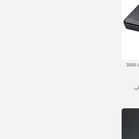
مانند مدل‌های Portronics My Buddy Air Pro با 6 فن قدرتمند (تا 3000
با 2 فن و پورت‌های USB اضافی،