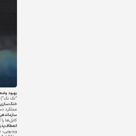
بهبود وضع
“تک نک”) ج
خنک‌سازی و
عملکرد دست
سازماندهی
کابل‌ها را 
انعطاف‌پذ
ویدیویی، د