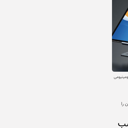
 آلومینیومی
نچ) و وزن آن را
سب