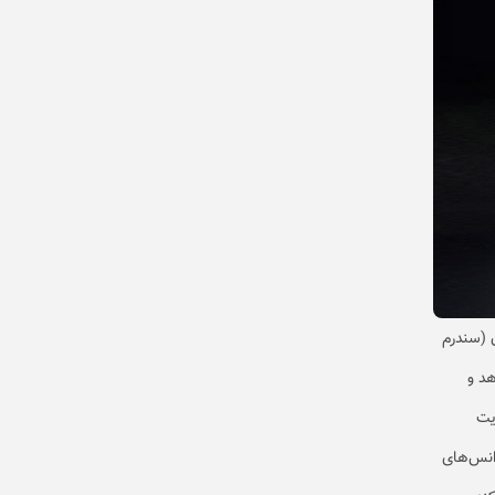
 (سندرم
هد و
یت
انس‌های