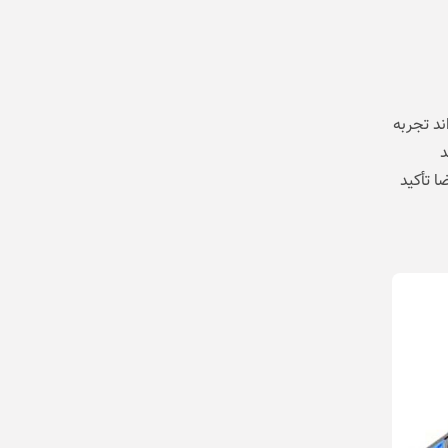
ند تجربه
د
ا تأکید