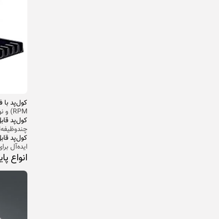
کول‌پد با 
RPM) و نور RGB، مناسب برای گیمینگ.
کول‌پد قاب
چندوظیفه‌ا
کول‌پد قاب
ایده‌آل برا
انواع پا