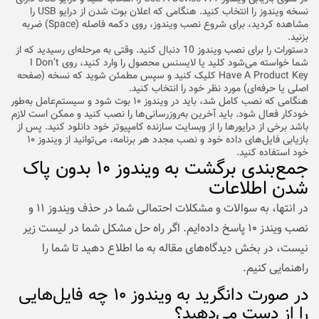
نسخه ویندوز را انتخاب کنید. هنگامی که اعلان بوت شدن از درایو USB را
مشاهده کردید، برای شروع نصب ویندوز، روی دکمه فاصله (Space) ضربه
بزنید.
دستورات را برای نصب ویندوز 10 دنبال کنید. وقتی به مرحله‌ای رسیدید که از
شما خواسته می‌شود کلید یا لایسنس محصول را وارد کنید، روی I Don’t
Have A Product Key کلیک کنید و سپس مطمئن شوید که نسخه (صفحه
اصلی یا حرفه‌ای) مورد نظر خود را انتخاب کنید.
هنگامی که نصب کامل شد، باید در ویندوز ۱۰ بوت شود و سیستم‌عامل به‌طور
خودکار فعال شود. باید آخرین به‌روزرسانی‌ها را نصب کنید و ممکن است لازم
باشد برخی از درایورها را از وبسایت سازنده کامپیوتر خود دانلود کنید. پس از
بازیابی فایل‌های داده خود و نصب مجدد هر برنامه، می‌توانید از ویندوز ۱۰
خود استفاده کنید.
جمع‌بندی برگشت به ویندوز ۱۰ بدون پاک
شدن اطلاعات
در انتها، به سوالات و مشکلات احتمالی شما در حذف ویندوز ۱۱ و
نصب ویندز ۱۰ پاسخ داده‌ایم. اگر راه حل مشکل شما در لیست زیر
نیست، در بخش دیدگاه‌های مقاله به ما اطلاع دهید تا شما را
راهنمایی کنیم.
در صورت دانگرید به ویندوز ۱۰ چه فایل‌هایی
را از دست می‌دهید؟