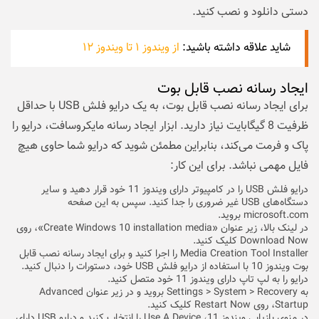
دستی دانلود و نصب کنید.
شاید علاقه داشته باشید:
از ویندوز ۱ تا ویندوز ۱۲
ایجاد رسانه نصب قابل بوت
برای ایجاد رسانه نصب قابل بوت، به یک درایو فلش USB با حداقل
ظرفیت 8 گیگابایت نیاز دارید. ابزار ایجاد رسانه مایکروسافت، درایو را
پاک و فرمت می‌کند، بنابراین مطمئن شوید که درایو شما حاوی هیچ
فایل مهمی نباشد. برای این کار:
درایو فلش USB را در کامپیوتر دارای ویندوز 11 خود قرار دهید و سایر
دستگاه‌های USB غیر ضروری را جدا کنید. سپس به این صفحه
microsoft.com
بروید.
در لینک بالا، زیر عنوان «Create Windows 10 installation media»، روی
Download Now کلیک کنید.
Media Creation Tool Installer را اجرا کنید و برای ایجاد رسانه نصب قابل
بوت ویندوز 10 با استفاده از درایو فلش USB خود، دستورات را دنبال کنید.
درایو را به لپ تاپ دارای ویندوز 11 خود متصل کنید.
به Settings > System > Recovery بروید و در زیر عنوان Advanced
Startup، روی Restart Now کلیک کنید.
در منوی بازیابی ویندوز 11، Use A Device را انتخاب کنید و درایو USB دارای