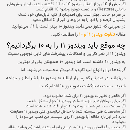
اگر بیش از 10 روز از انتقال ویندوز 10 به 11 گذشته باشد، باید از روش‌های
بازیابی (Restore) و یا نصب دوباره ویندوز 10 اقدام کنید.
در هر دو حالت، بهتر است برای اطمینان از کلیه فایل‌های خود نسخه
پشتیبان گرفته و یا آنها را به درایوهای غیر از C انتقال دهید.
در صورتی که هنوز نمی‌دانید ویندوز ۱۰ بهتر است یا ۱۱، می‌توانید
مقاله
تفاوت ویندوز ۱۱ و ۱۰
را مطالعه کنید.
چه موقع باید ویندوز ۱۱ را به ۱۰ برگردانیم؟
ویندوز ۱۱ از نظر کارایی و امکانات، پیشرفت‌های قابل توجهی نسبت
به ویندوز ۱۰ داشته است اما ویندوز ۱۰ همچنان یکی از بهترین
گزینه‌ها برای انواع لپ تاپ و کامپیوتر محسوب می‌شود. اما
می‌توانید در صورتی که پس از ارتقاء به ویندوز ۱۱ با شرایط زیر مواجه
شدید، نسبت به بازگشت به ویندوز ۱۰ اقدام کنید:
اگر ظاهر و تغییرات ویندوز ۱۱ برای شما مطلوب نبود.
اگر برخی نرم‌افزارهای مهم شما در ویندوز ۱۱ دچار مشکل شدند.
اگر سرعت سیستم شما در ویندوز ۱۱ دچار افت شدید شده است.
اگر مشخصات فنی سیستم شما با حداقل نیازمندی فنی ویندوز ۱۱ مطابقت
ندارد (در این‌باره مقاله
آیا ویندوز ۱۱ روی سیستم من نصب می‌شود؟
را
بخوانید).
اگر نصب و فعالسازی ویندوز ۱۱ به درستی انجام نشده باشد (می‌توانید مقاله