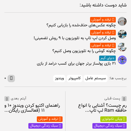
شاید دوست داشته باشید:
ترفند و آموزش
چگونه عکس‌های حذف‌شده را بازیابی کنیم؟
ترفند و آموزش
وصل كردن لپ تاپ به تلويزيون با ۹ روش تضمینی!
ترفند و آموزش
چگونه گوشی را به تلویزیون وصل کنیم؟
دنیای گیم
۲۱ بازی پولساز برتر جهان برای کسب درآمد از بازی
سیستم عامل
کامپیوتر
ویندوز
۰
برچسب ها:
پست قبلی
آیتم بعدی
رم چیست؟ آشنایی با انواع
راهنمای اکتیو کردن ویندوز ۱۰ و
حافظه Ram لپ تاپ...
۱۱ (فعالسازی رایگان...
ویکی تکنولوژی
ترفند و آموزش
سبک زندگی دیجیتال
سبک زندگی دیجیتال