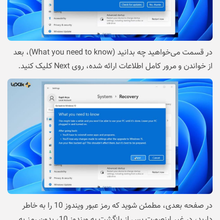
در قسمت می‌خواهید چه بدانید (What you need to know)، بعد
از خواندن و مرور کامل اطلاعات ارائه شده، روی Next کلیک کنید.
در صفحه بعدی، مطمئن شوید که رمز عبور ویندوز 10 را به خاطر
دارید، در غیر اینصورت پس از بازگشت به ویندوز 10، بدون رمز به