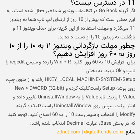
11 در دسترس نیست؟
اگر گزینه Go Back در تنظیمات ویندوز شما غیر فعال شده است، به
این معنی است که بیش از 10 روز از ارتقای لپ تاپ شما به ویندوز
11 می‌گذرد و مهلت استفاده از این گزینه برای حذف ویندوز 11 و
بازگشت به ویندوز 10 را از دست داده‌اید.
چطور مهلت بازگردانی ویندوز ۱۱ به ۱۰ را از ۱۰
روز به ۶۰ روز افزایش دهیم؟
برای افزایش 10 به 60 روز، کلید Win + R را زده و سپس regedit را
تایپ و Ok بزنید. به بخش
HKEY_LOCAL_MACHINE\SYSTEM\Setup رفته و از منوی چپ،
روی پوشه Setup راست‌کلیک کرده و New > DWORD (32-bit)
Value را بزنید. نام Value را به UninstallWindow تغییر داده و
اینتر بزنید. سپس روی UninstallWindow راست‌کلیک و گزینه
Modify را انتخاب و سپس عدد 10 را به 60 اصلاح کنید. توجه کنید
که در بخش Base، عبارت Decimal انتخاب شده باشد.
منابع
:
digitaltrends.com
|
zdnet.com