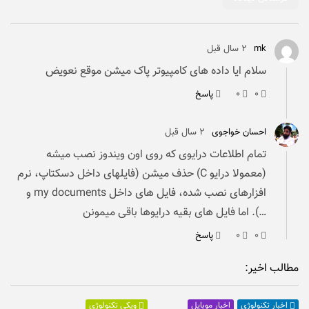
mk
۲ سال قبل
سلام ایا داده های کامپیوتر پاک میشن موقع نعویض
۰
۰
پاسخ
احسان خواجوی
۲ سال قبل
تمام اطلاعات درایوی که روی اون ویندوز نصب میشه
(معمولا درایو C) حذف میشن (فایلهای داخل دسکتاپ، نرم
افزارهای نصب شده، فایل های داخل my documents و
…). اما فایل های بقیه درایوها باقی میمونن
۰
۰
پاسخ
مطالب اخیر:
اخبار موبایل
اخبار تکنولوژی
ویکی تکنولوژی