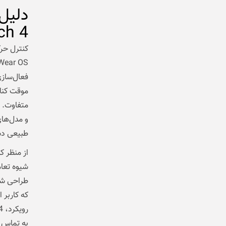
ch 4
کنترل حر
فعال‌سازی
متفاوت. 
و مدل‌های
طبیعی دست
از منظر ک
شیوه تعام
طراحی شده
که کاربر 
به تماس م