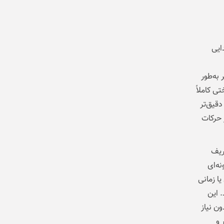
ایی
به‌طور
زیرساختی کاملاً
قیق‌تر
 حرکات
ریف
ه‌ای
ا زمانی
 این
بدون نیاز
 و