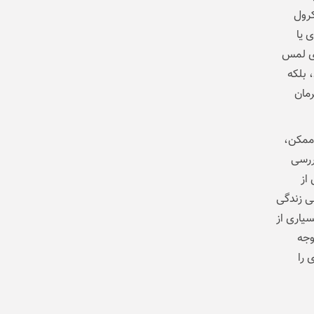
کرول
ده‌روی یا
وی لمس
 بلکه
رمان
 ممکن،
ررسی
 Pixel Watch 4 را بیش از
ی زندگی
سیاری از
وجه
 را