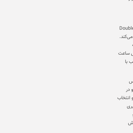
ن تحول Pixel Watch 4 را می‌توان در پیاده‌سازی دقیق و زمینه‌محور ژست Double
می‌کند.
مل ساعت
 با
اس
 در
و انتخاب
ری
زش