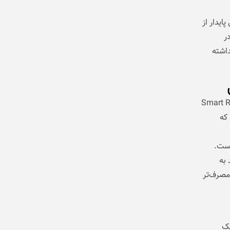
ایدار از
ر
اشته
Pi و Pixel Watch 3 به نسخه جدید Smart Replies
اده می‌کند که
است.
 به
‌مصرف‌تر
اتر از یک