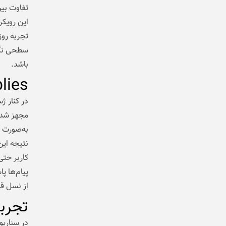
تفاوت بین
این رویکر
تجربه روز
سطحی نگه
باشد.
art Replies
به‌صورت 
نتیجه این
کاربر حت
پیام‌ها پ
از نسل ق
تجربه