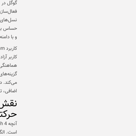
گوگل در ا
فعال‌ساز
و با دام
کاربر آزا
گزینه‌ها
اضافی، تج
حرکت
است. الگ