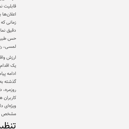
قابلیت نم
زمانی که 
دقیق نمای
حس طبیعی‌
لمسی، رفت
ارزش واقع
یک اقدام 
گذشته به 
روزمره، د
کاربران ه
ویژه‌ای د
مشخص می
تنظی