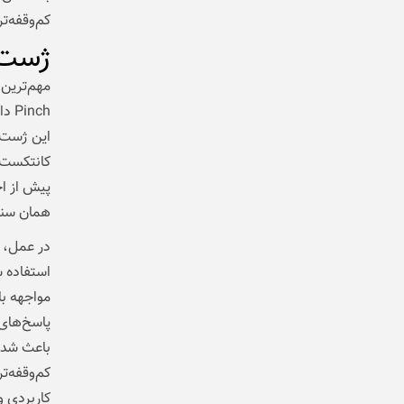
کم‌وقفه‌تر
ژست Double Pinch؛ ساده اما
nch
این ژست 
کانتکست ف
پیش از اج
همان سنار
استفاده 
مواجهه با
پاسخ‌های
باعث شده 
کم‌وقفه‌ت
کاربردی 