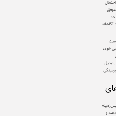
احتمال
موفق
ز حد
Pixel Wat، حرکت مچ باید آگاهانه
ه دست
می خود،
یان
 تبدیل
دون پیچیدگی
نترل‌های
سل‌های قبلی متمایز می‌کند، حضور پررنگ Gemini در پس‌زمینه
هند و