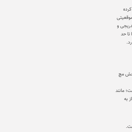
کرده
موقعیتی
 تدریجی و
 تا حد
د.
Pixel Watch از ژست Wrist Turn یا چرخش مچ
ت؛ مانند
ز به
راحی شده است.