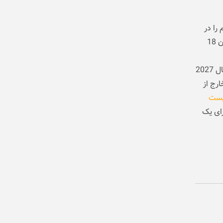
قصد دارد آیفون Air نسل دوم را در
نیمه دوم سال 2026 معرفی کند. این گوشی احتمالاً همزمان با آیفون 18 پرو، آیفون 18
جالب‌تر اینکه صحبت‌هایی درباره عرضه یک مدل آیفون Air با نمایشگر بزرگ‌تر در سال 2027
ارج از
ست
رای یک