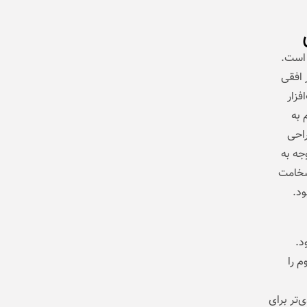
 است.
ار افقی
فزار
 به
راحی
جه به
ضخامت
 بود.
د لنز دوم را
Ai را به گزینه‌ای جدی‌تر برای