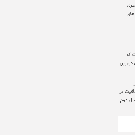
ظره،
واند فاصله آیفون Air با مدل‌های
ت که
 دوربین
ن
فافیت در
ید آن، نقش تعیین‌کننده‌ای در موفقیت آیفون Air نسل دوم