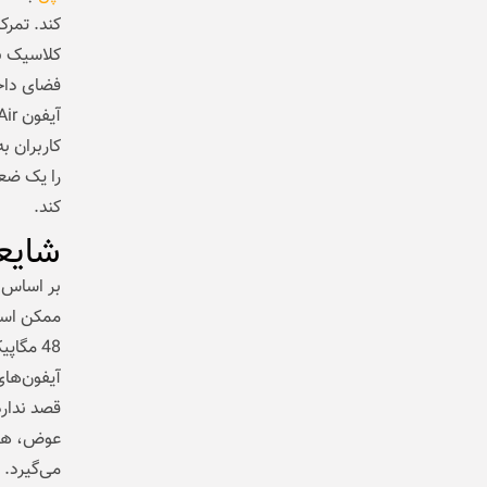
کند. تمرک
کلاسیک بو
فضای داخ
کاربران ب
را یک ضعف
کند.
شایع
ممکن است
آیفون‌های
عوض، همان