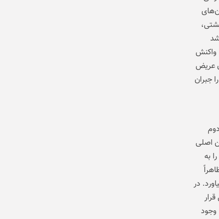
ن‌های
پشتی،
شد
ل، واکنش
وق عریض
ا جبران
تأمین اپل، آیفون Air نسل دوم
ن اصلی
ه آن را به
هراً
ن عمودی دوربین‌ها را که در برخی مدل‌ها دیده‌ایم، به آیفون Air بیاورد. در
قرار
 بصری آیفون Air را حتی با وجود