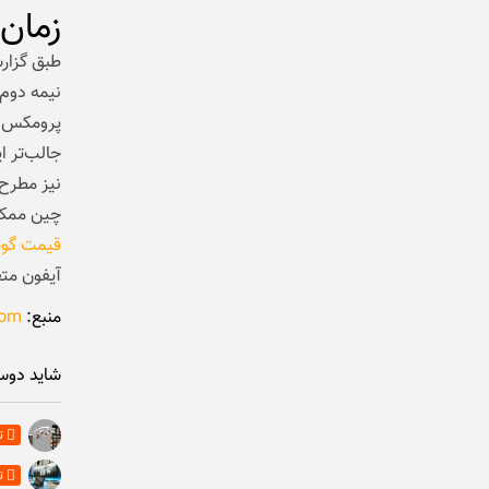
زمان 
پرومکس و 
نیز مطرح 
چین ممکن 
قیمت گوش
آیفون متف
منبع:
pcmag.com
شاید دوس
ت
ت