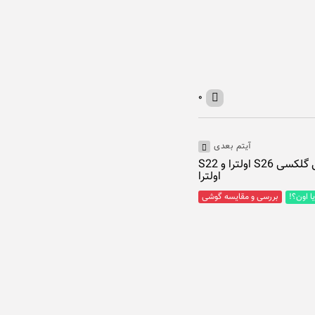
۰
آیتم بعدی
تفاوت‌های چشمگیر گوشی گلکسی S26 اولترا و S22
اولترا
بررسی و مقایسه گوشی
ا اون؟!