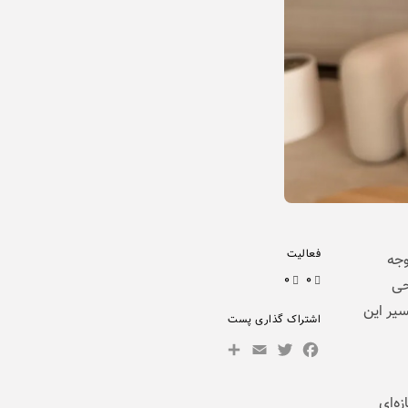
فعالیت
وجه
۰
۰
حی
سیر این
اشتراک گذاری پست
Share
Facebook
Email
Twitter
ازه‌ای