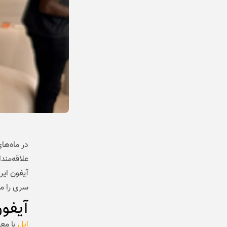
در ماه‌ها
علاقه‌مند
آیفون ایر
سری را مت
آیفون Air؛ فلسفه طراحی 
اپل