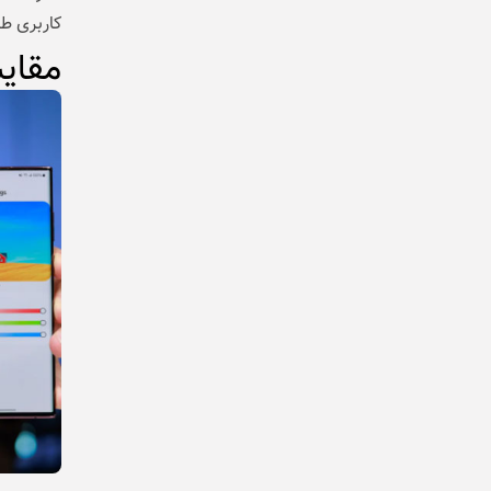
کاربری طو
مقای