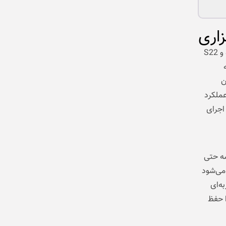
اری
در مقایسه قدرت پردازشی و عملکرد سخت‌افزاری، اختلاف میان گلکسی S26 Ultra و S22
 تراشه
ان
عملکرد
اجرای
Snapd است. این تراشه حتی
می‌شود
ه‌ای
ا حفظ