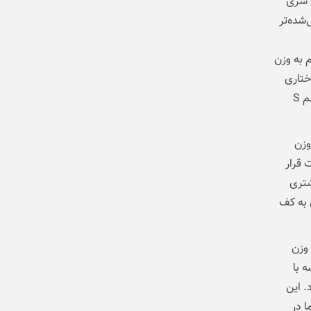
 سری
 پخته‌تر و مهندسی‌شده‌تر
م به وزن
ختاری
است که در استفاده‌های طولانی‌مدت، به‌ویژه هنگام یادداشت‌برداری یا طراحی با قلم S
 وزن
 قرار
شتری
 به کف
 و وزن
 با
. این
اما در