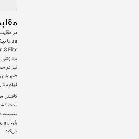
مقای
پردازشی 
نیز در سط
هم‌زمان و
فیلم‌برداری 8K را بدون افت محسوس عملکرد ف
تحت فشار
سیستم خنک
پایدار و 
می‌کند.