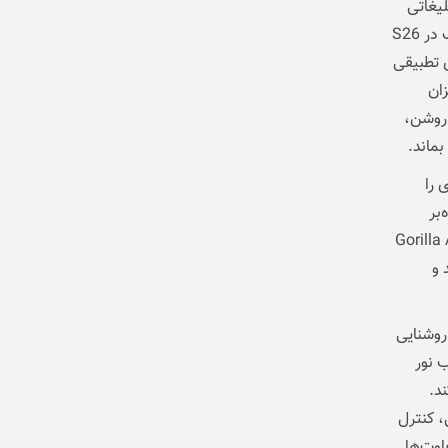
S فقط به اعداد تبلیغاتی
محدود نمی‌شود، بلکه در تجربه بصری واقعی کاملاً قابل تشخیص است. سامسونگ در S26
خ نوسازی تطبیقی
این میزان
 روشن،
بماند.
 را
اوه‌بر
رژی دارد. همچنین پوشش Gorilla Armor 2
 و
S22 Ultr با وجود بهره‌مندی از پنل Dynamic AMOLED 2X و روشنایی
ب نور
د.
، کنترل
می‌گیرد. این تفاوت‌ها