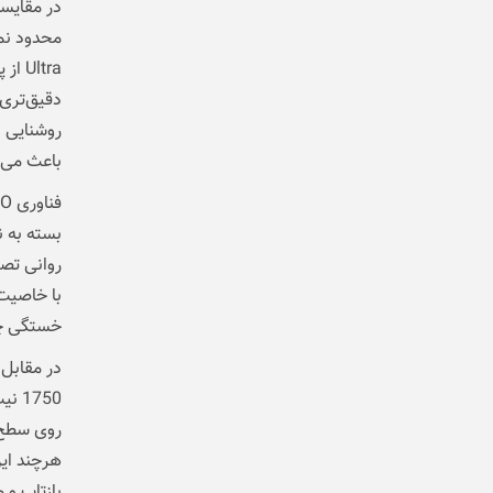
روشنایی د
باعث می‌ش
با خاصیت
خستگی چش
1750
روی سطح 
هرچند ای