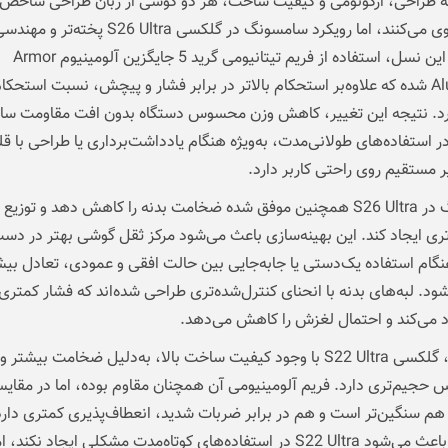
ه طراحی، ارگونومی و کیفیت ساخت، هر دو گوشی از زبان طراحی شاخص
اولترا پیروی می‌کنند، اما رویکرد سامسونگ در گلکسی S26 Ultra
است. در این نسل، استفاده از فریم تیتانیومی گرید 5 جایگزین آلومینیوم Armor
Aluminum شده که علاوه‌بر استحکام بالاتر در برابر فشار و پیچش، نسبت استحکا
رد. نتیجه این تغییر، کاهش وزن محسوس دستگاه بدون افت مقاومت سا
سامسونگ در S26 Ultra همچنین موفق شده ضخامت بدنه را کاهش دهد و توزیع
ری ایجاد کند. این بهینه‌سازی باعث می‌شود مرکز ثقل گوشی بهتر در دست
نگام استفاده یک‌دستی یا جابه‌جایی بین حالت افقی و عمودی، تعادل بی
. لبه‌های بدنه با انحنای کنترل‌شده‌تری طراحی شده‌اند که فشار کمتری
 می‌کند و احتمال لغزش را کاهش می‌دهد.
در مقابل، گلکسی S22 Ultra با وجود کیفیت ساخت بالا، به‌دلیل ضخامت بیشتر
س حجیم‌تری دارد. فریم آلومینیومی آن همچنان مقاوم بوده، اما در مقایسه
 هم سنگین‌تر است و هم در برابر ضربات شدید، انعطاف‌پذیری کمتری دارد
تفاوت‌ها باعث می‌شود S22 Ultra در استفاده‌های کوتاه‌مدت مشکلی ایجاد نکند، 