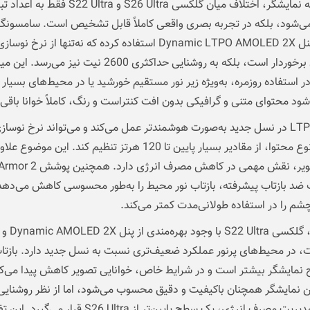
در مقایسه نمایشگر، اختلاف میان گلکسی S26 Ultra و 22 Ultra
Ultra از پنل Dynamic LTPO AMOLED 2X استفاده کرده که نه‌تنها از نر
دقیق‌تری برخوردار است، بلکه به روشنایی حداکثری 2600 نیت نیز می‌رسد. 
ر استفاده روزمره، به‌ویژه زیر نور مستقیم خورشید یا در محیط‌های بسیار
ود محتوای متنی و گرافیکی بدون افت کنتراست و رنگ، کاملاً خوانا باقی 
فناوری LTPO در نسل جدید به‌صورت هوشمندتر عمل می‌کند و می‌تواند نرخ نوسازی
بسته به نوع محتوا، از مقادیر بسیار پایین تا 120 هرتز تنظیم کند. این موضوع عل
روانی تصویر، نقش مهمی در کاهش مصرف ان
 ضد بازتاب پیشرفته، بازتاب نور محیط را به‌طور محسوسی کاهش می‌دهد
م را در استفاده طولانی‌مدت کمتر می‌کند.
در مقابل، گلکسی a
 نیت، در محیط‌های پرنور عملکرد ضعیف‌تری نسبت به نسل جدید دارد. بازتا
نمایشگر بیشتر است و در شرایط خاص، خوانایی تصویر کاهش پیدا می‌کن
ن نمایشگر همچنان باکیفیت و دقیق محسوب می‌شود، اما از نظر روشنایی
بازتاب و مدیریت مصرف انرژی، یک سطح پایین‌تر از S26 Ultra قرار 