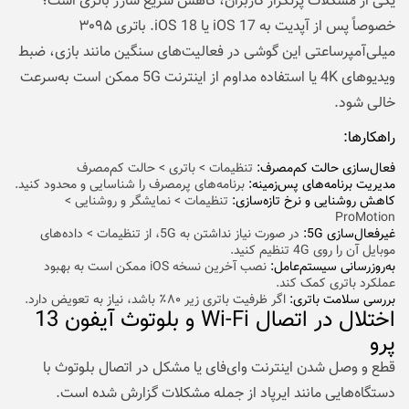
یکی از مشکلات پرتکرار کاربران، کاهش سریع شارژ باتری است؛
خصوصاً پس از آپدیت به iOS 17 یا iOS 18. باتری ۳۰۹۵
میلی‌آمپرساعتی این گوشی در فعالیت‌های سنگین مانند بازی، ضبط
ویدیوهای 4K یا استفاده مداوم از اینترنت 5G ممکن است به‌سرعت
خالی شود.
راهکارها:
فعال‌سازی حالت کم‌مصرف:
تنظیمات > باتری > حالت کم‌مصرف
مدیریت برنامه‌های پس‌زمینه:
برنامه‌های پرمصرف را شناسایی و محدود کنید.
کاهش روشنایی و نرخ تازه‌سازی:
تنظیمات > نمایشگر و روشنایی >
ProMotion
غیرفعال‌سازی 5G:
در صورت نیاز نداشتن به 5G، از تنظیمات > داده‌های
موبایل آن را روی 4G تنظیم کنید.
به‌روزرسانی سیستم‌عامل:
نصب آخرین نسخه iOS ممکن است به بهبود
عملکرد باتری کمک کند.
بررسی سلامت باتری:
اگر ظرفیت باتری زیر ۸۰٪ باشد، نیاز به تعویض دارد.
اختلال در اتصال Wi-Fi و بلوتوث آیفون 13
پرو
قطع و وصل شدن اینترنت وای‌فای یا مشکل در اتصال بلوتوث با
دستگاه‌هایی مانند ایرپاد از جمله مشکلات گزارش شده است.