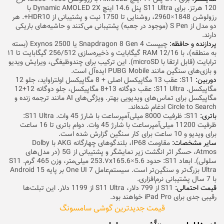
120 هرتز. برای S11 Ultra پنل 14.6 اینچ Dynamic AMOLED 2X با
رزولوشن 1848×2960، روشنایی تا 1750 نیت و پشتیبانی از HDR10+. هر
دو مدل از S Pen (موجود در جعبه) پشتیبانی می‌کنند و حاشیه‌های باریکی
دارند.
پردازنده و حافظه:
چیپست Snapdragon 8 Gen 4 یا Exynos 2500 (بسته
به منطقه)، با RAM 12/16 گیگابایت و ذخیره‌سازی 256/512 گیگابایت تا ۱1
ترابایت (قابل ارتقا با microSD). این ترکیب برای چندوظیفگی، ویرایش ویدیو
و بازی‌های سنگین مانند PUBG Mobile ایده‌آل است.
دوربین:
S11: عقب 13 مگاپیکسل اصلی + 8 مگاپیکسل اولتراواید، جلو 12
مگاپیکسل. S11 Ultra: عقب دوگانه 13+8 مگاپیکسل، جلو دوگانه 12+12
مگاپیکسل برای تماس‌های ویدیویی بهتر. ویژگی‌های AI مانند ترجمه زنده و
Circle to Search ادغام شده‌اند.
باتری:
S11: ظرفیت 8000 میلی‌آمپرساعت با شارژ 45 وات. S11 Ultra:
ظرفیت 11200 میلی‌آمپرساعت با شارژ 45 وات. دوام باتری تا 16 ساعت
برای ویدیو و 10 ساعت برای کار سنگین گزارش شده است.
سایر مشخصات:
مقاومت IP68، بلندگوهای چهارگانه AKG با Dolby
Atmos، حسگر اثر انگشت زیر نمایشگر و پشتیبانی از 5G (در مدل‌های
سلولی). ابعاد S11: حدود 253.۷x165.6×5.6 میلی‌متر، وزن 465 گرم. S11
Ultra بزرگ‌تر و سنگین‌تر است. سیستم‌عامل One UI 7 بر پایه Android 15
با 7 سال پشتیبانی نرم‌افزاری.
قیمت احتمالی:
S11 از 799 دلار، S11 Ultra از 1199 دلار. این تبلت‌ها
رقیبی جدی برای iPad Pro خواهند بود.
قیمت جدیدترین گوشی سامسونگ