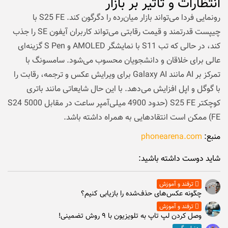
انتظارات و تأثیر بر بازار
رونمایی فردا می‌تواند بازار میان‌رده را دگرگون کند. S25 FE با
چیپست قدرتمند و قیمت رقابتی می‌تواند کاربران آیفون SE را جذب
کند، در حالی که تب S11 با نمایشگر AMOLED و S Pen گزینه‌ای
عالی برای خلاقان و دانشجویان محسوب می‌شود. سامسونگ با
تمرکز بر AI مانند Galaxy AI برای ویرایش عکس و ترجمه، رقابت را
با گوگل و اپل افزایش می‌دهد. با این حال شایعاتی مانند باتری
کوچکتر S25 FE (حدود 4900 میلی‌آمپر ساعت در مقابل 5000 S24
FE) ممکن است انتقادهایی به همراه داشته باشد.
منبع:
phonearena.com
شاید دوست داشته باشید:
ترفند و آموزش
چگونه عکس‌های حذف‌شده را بازیابی کنیم؟
ترفند و آموزش
وصل كردن لپ تاپ به تلويزيون با ۹ روش تضمینی!