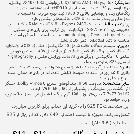
نمایشگر:
6.7 اینچ Dynamic AMOLED با رزولوشن 1080×2340 پیکسل،
نرخ تازه‌سازی 120 هرتز و پشتیبانی از HDR10+. این صفحه‌نمایش از
رنگ‌های زنده و روشنایی بالایی تا 1900 نیت بهره می‌برد، اما نسبت به
مدل‌های پرچمدار مانند S25 Ultra، حاشیه‌های بیشتری دارد.
پردازنده و حافظه:
چیپست Exynos 2400 با 8 گیگابایت RAM و گزینه‌های
ذخیره‌سازی 128/256/512 گیگابایت. این ترکیب برای بازی‌های سنگین
مانند Genshin Impact و multitasking مناسب است، اما ممکن است در
مقایسه با S25 استاندارد، کمی کندتر باشد.
دوربین:
سیستم سه‌گانه عقب شامل 50 مگاپیکسل اصلی (با OIS)، اولتراواید
12 مگاپیکسل، و 8 مگاپیکسل تله‌فوتو (زوم اپتیکال 3x)، همچنین دوربین
سلفی 10 مگاپیکسل. ویژگی‌های AI مانند ویرایش عکس و Nightography
از سری S25 به ارث رسیده‌اند.
باتری:
۴۹۰۰ میلی‌آمپرساعت با شارژ سریع ۲۵ وات و بی‌سیم ۱۵ وات. دوام
باتری تا ۱.۵ روز در استفاده متوسط گزارش شده، اما در بازی‌ها ممکن است
سریع‌تر خالی شود.
سایر مشخصات:
مقاومت IP68، بلندگوهای استریو با Dolby Atmos، حسگر
اثر انگشت زیر نمایشگر، و پشتیبانی از 5G و Wi-Fi 6E. ابعاد:
162×77.3×7.7 میلی‌متر، وزن 198 گرم. رنگ‌ها شامل آبی، سبز، خاکستری،
و زرد خواهد بود.
این مشخصات S25 FE را به گزینه‌ای جذاب برای کاربران میان‌رده
تبدیل می‌کند، به‌و‌یژه با قیمت احتمالی 649 دلار، که ارزان‌تر از S25
استاندارد (999 دلار) است.