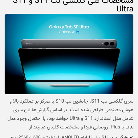
مشخصات فنی گلکسی تب S11 و S11
Ultra
سری گلکسی تب S11، جانشین تب S10 با تمرکز بر عملکرد بالا و
هوش مصنوعی طراحی شده است. بر اساس گزارش‌ها این سری
شامل مدل استاندارد S11 و Ultra خواهد بود، با احتمال وجود مدل
Lite یا Plus. رونمایی فردا و مشخصات کلیدی عبارتند از:
نمایشگر:
برای S11 پنل 11 اینچ AMOLED با رزولوشن 1600×2560، نرخ