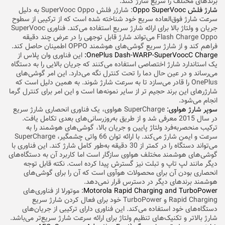
برندهای مختلف را سریع شارژ کنند.
شارژ فلش Oppo SuperVooc
: شارژر فلش SuperVooc Oppo به دلیل
سرعت شارژ فوق‌العاده سریع خود شناخته شده است که از ترکیبی از سطوح
جریان و ولتاژ بالا برای ارائه شارژ سریع استفاده می‌کند. فناوری SuperVooc
Flash Charge Oppo می‌تواند شارژ قابل توجهی را در عرض چند دقیقه
فراهم کند و از شارژ سریع
گوشی‌های هوشمند OPPO
اطمینان حاصل کند.
OnePlus Dash-WARP-SuperVoocC Charge:
این فناوری وان پلاس از
یک استاندارد شارژ اختصاصی استفاده می‌کنند که جریان بالایی را به دستگاه
می‌رساند و در عین حال دما را تحت کنترل نگه می‌دارد. این امر گوشی‌های
OnePlus را قادر می‌سازد تا به سرعت شارژ شوند. به همین دلیل است که
شارژرهای این برند حجیم تر از سایر نمونه‌ها است و این امر برای کنترل گرما
انجام می‌شود.
سوپر شارژ هواوی:
SuperCharge هواوی، یک فناوری انحصاری شارژ سریع
در سال 2015 معرفی شد و از طریق به‌روزرسانی‌های بعدی تکامل یافت.
ترکیب منحصربه‌فرد ولتاژ پایین و جریان بالا، گوشی‌های هوشمند را به
سرعت و ایمن شارژ می‌کند. با ارائه توان 66 واتی چشمگیر، SuperCharge
می‌تواند دستگاه را در کمتر از 30 دقیقه به‌طور کامل شارژ کند. این فناوری با
گوشی‌های هوشمند مختلف هواوی سازگار است اما کاربرد آن به دستگاه‌های
دیگر مانند لپ تاپ و تبلت نیز گسترش پیدا کرده است. نکته قابل توجه
انحصاری بودن آن برای محصولات هوآوی است که آن را برای گوشی‌های
هوشمند برندهای دیگر در دسترس قرار نمی‌دهد.
Motorola Rapid Charging and TurboPower
: موتورلا از فناوری‌های
Rapid Charging و TurboPower خود برای فعال کردن شارژ سریع
دستگاه‌های خود استفاده می‌کند. این فناوری دارای ترکیبی از جریان‌های
شارژ بالاتر و تکنیک‌های تنظیم ولتاژ برای ارائه سرعت شارژ سریع‌تر می‌باشد.