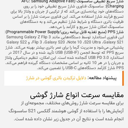
شارژ سریع تطبیقی ​​سامسونگ (AFC: Samsung Adaptive Fast
Charging)
: سامسونگ فناوری شارژ سریع تطبیقی ​​خود را بر روی
دستگاه‌های خود پیاده‌سازی می‌کند که از ترکیبی از جریان و ولتاژ بالا برای
تسریع فرآیند شارژ استفاده می‌کند. این فناوری سرعت شارژ را بر اساس
ظرفیت باتری دستگاه و شرایط شارژ تنظیم می‌کند و به دستگاه‌های
سامسونگ امکان شارژ سریع و کارآمد را می‌دهد.
شارژ PPS (منبع تغذیه قابل برنامه ریزی/Programmable Power Supply)
:
این فناوری استاندارد توسط دستگاه‌هایی مانند Samsung Galaxy Z Flip 3
،Flip 3 ،Galaxy S20 ،Note 10 ،S20 Ultra ،Galaxy S21 و Galaxy S22
پشتیبانی می‌شود و مدیریت گرما را برای عمر باتری بیشتر بهینه می‌کند. شارژ
سریع PPS که توسط انجمن USB (USB-IF) تأیید شده و در سال 2017 در
استاندارد USB PD 3.0 گنجانده شده است. این امکان، تنظیم دینامیکی ولتاژ
و جریان را در هر 10 ثانیه بر اساس مشخصات دستگاه گیرنده فراهم می‌کند.
PPS شارژ کارآمد دستگاه‌های USB-C را تضمین می‌کند.
پیشنهاد مطالعه:
دلایل ترکیدن باتری گوشی در شارژ
مقایسه سرعت انواع شارژ گوشی
برای مقایسه سرعت شارژ روش‌های مختلف، مجموعه‌ای از
آزمایش‌ها را با استفاده از گوشی هوشمند گلکسی S21 سامسونگ
انجام شده است و نتایج آن در جدول زیر نشان داده شده است.