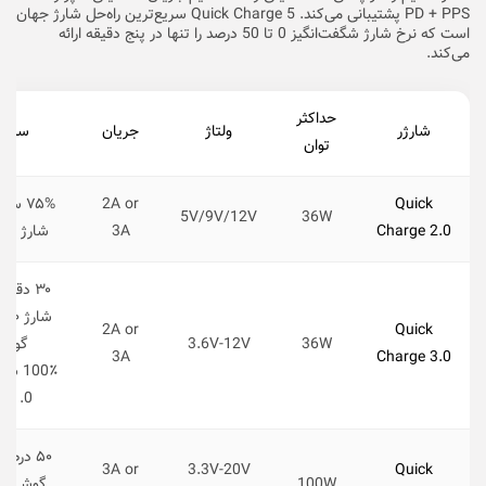
PD + PPS پشتیبانی می‌کند. Quick Charge 5 سریع‌ترین راه‌حل شارژ جهان
است که نرخ شارژ شگفت‌انگیز 0 تا 50 درصد را تنها در پنج دقیقه ارائه
می‌کند.
حداکثر
شارژر
ولتاژ
جریان
سرع
توان
Quick
2A or
۷۵% سر
5V/9V/12V
36W
Charge 2.0
3A
شارژ مع
۳۰ دقیق
ش
2A or
Quick
36W
3.6V-12V
گوش
3A
Charge 3.0
100٪ س
C 1.0
۵۰ درصد
3A or
3.3V-20V
Quick
100W