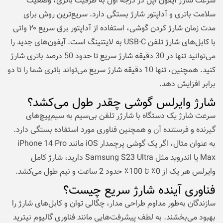
سرعت شارژ آیفون اپل در درجه اول به ظرفیت باتری، وضعیت
سلامت باتری و آداپتور شارژ بستگی دارد. سریع‌ترین روش برای
مدت زمان شارژ کردن گوشی، استفاده از آداپتور برق سریع ۲۰ واتی
با کابل‌های شارژ تلفن USB-C به لایتنینگ است. آیفون‌های جدید را
می‌توانید تنها در 30 دقیقه شارژ سریع تا حدود 50 درصد باتری شارژ
کنید. همچنین، تنها 10 دقیقه شارژ سریع می‌تواند باتری شما را تا دو
برابر افزایش دهد.
شارژ وایرلس گوشی چقدر طول می‌کشد؟
سرعت شارژ یک دستگاه با شارژر تلفن بی‌سیم به سیم‌پیچ‌های
گیرنده و فرستنده آن و همچنین فناوری مورد استفاده بستگی دارد.
به عنوان مثال، اگر یک گوشی پرچمدار iOS مانند iPhone 14 Pro
Max یا اندروید مثل Samsung S23 Ultra دارید، شارژ کامل
وایرلس هر یک از 0٪ تا 100٪ حدود 2 ساعت و نیم طول می‌کشد.
فناوری آینده شارژ سریع چیست؟
سازندگان به‌طور مداوم طراحی مدار، چگالی توان و کابل‌های شارژ را
بهبود می‌بخشند. به لطف پیشرفت‌هایی مانند فناوری گالیوم نیترید