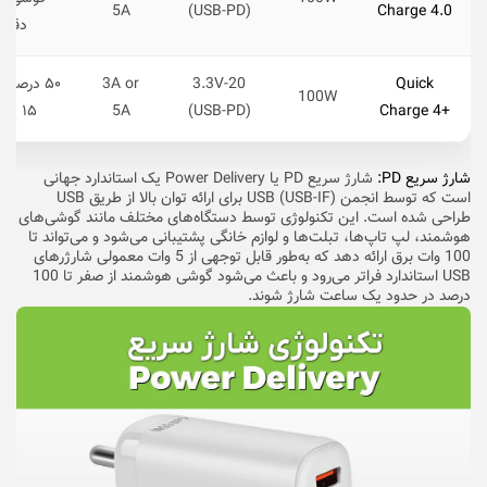
5A
(USB-PD)
Charge 4.0
دقیق
Quick
3.3V-20
3A or
۵۰ درصد 
100W
Charge 4+
(USB-PD)
5A
۱۵ دقیقه
شارژ سریع PD:
شارژ سریع PD یا Power Delivery یک استاندارد جهانی
است که توسط انجمن USB (USB-IF) برای ارائه توان بالا از طریق USB
طراحی شده است. این تکنولوژی توسط دستگاه‌های مختلف مانند گوشی‌های
هوشمند، لپ تاپ‌ها، تبلت‌ها و لوازم خانگی پشتیبانی می‌شود و می‌تواند تا
100 وات برق ارائه دهد که به‌طور قابل توجهی از 5 وات معمولی شارژرهای
USB استاندارد فراتر می‌رود و باعث می‌شود گوشی هوشمند از صفر تا 100
درصد در حدود یک ساعت شارژ شوند.