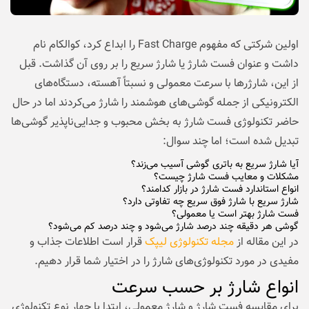
اولین شرکتی که مفهوم Fast Charge را ابداع کرد، کوالکام نام
داشت و عنوان فست شارژ یا شارژ سریع را بر روی آن گذاشت. قبل
از این، شارژرها با سرعت معمولی و نسبتاً آهسته، دستگاه‌های
الکترونیکی از جمله گوشی‌های هوشمند را شارژ می‌کردند اما در حال
حاضر تکنولوژی فست شارژ به بخش محبوب و جدایی‌ناپذیر گوشی‌ها
تبدیل شده است؛ اما چند سوال:
آیا شارژ سریع به باتری گوشی آسیب می‌زند؟
مشکلات و معایب فست شارژ چیست؟
انواع استاندارد فست شارژ در بازار کدامند؟
شارژ سریع با شارژ فوق سریع چه تفاوتی دارد؟
فست شارژ بهتر است یا معمولی؟
گوشی هر دقیقه چند درصد شارژ می‌شود و چند درصد کم می‌شود؟
در این مقاله از
مجله تکنولوژی لیپک
قرار است اطلاعات جذاب و
مفیدی در مورد تکنولوژی‌های شارژ را در اختیار شما قرار دهیم.
انواع شارژ بر حسب سرعت
برای مقایسه‌ فست شارژ و شارژ معمولی، ابتدا با چهار نوع تکنولوژی