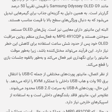
مانند Samsung Odyssey OLED G9 با قیمتی تقریباً 50 درصد
گران‌تر است. به همین دلیل به گزینه‌ای جذاب برای گیمرهایی تبدیل
می‌شود که به دنبال ویژگی‌های سطح بالا با قیمت مناسب هستند.
البته این مانیتور دارای معایبی نیز است. پنل‌های OLED مستعد
سوختن هستند و MPG 491CQP به فعال‌سازی منظم روتین مراقبت
OLED خود پس از حدود شش ساعت استفاده برای کاهش این خطر
نیاز دارد. این فرآیند می‌تواند مختل‌کننده باشد، زیرا به‌طور موقت
مانیتور را برای نگهداری غیر فعال می‌کند و به‌طور بالقوه جلسات بازی
را قطع می‌کند.
از نظر اتصال، مانیتور پورت‌های مختلفی از جمله USB-C با انتقال
برق 90 وات و هاب USB داخلی با عملکرد KVM را ارائه می‌دهد. با
این حال، پورت‌های USB-A به سرعت USB 2.0 محدود می‌شوند.
علاوه‌بر این، مانیتور فاقد بلندگوهای داخلی است و به استفاده از
اسپیکرهای خارجی نیاز دارد.
در حالی که MPG 491CQP در عملکرد بازی عالی است، عملکرد آن