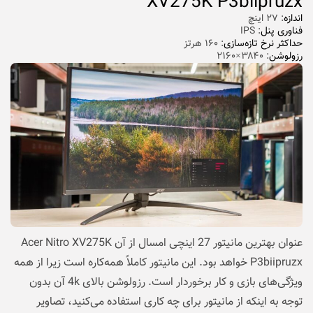
XV275K P3biipruzx
اندازه
: ۲۷ اینچ
فناوری پنل
: IPS
حداکثر نرخ تازه‌سازی
: ۱۶۰ هرتز
رزولوشن
: ۳۸۴۰×۲۱۶۰
عنوان بهترین مانیتور 27 اینچی امسال از آن Acer Nitro XV275K
P3biipruzx خواهد بود. این مانیتور کاملاً همه‌کاره است زیرا از همه
ویژگی‌های بازی و کار برخوردار است. رزولوشن بالای 4k آن بدون
توجه به اینکه از مانیتور برای چه کاری استفاده می‌کنید، تصاویر