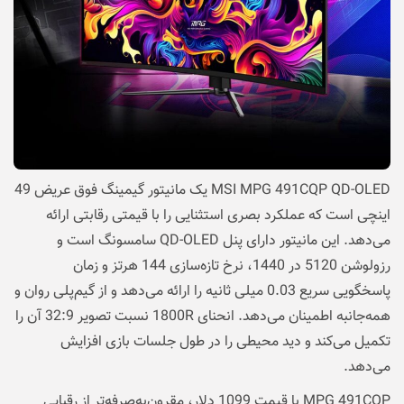
MSI MPG 491CQP QD-OLED یک مانیتور گیمینگ فوق عریض 49
اینچی است که عملکرد بصری استثنایی را با قیمتی رقابتی ارائه
می‌دهد. این مانیتور دارای پنل QD-OLED سامسونگ است و
رزولوشن
5120 در 1440، نرخ تازه‌سازی 144 هرتز و زمان
پاسخگویی سریع 0.03 میلی ثانیه را ارائه می‌دهد و از گیم‌پلی روان و
همه‌جانبه اطمینان می‌دهد. انحنای 1800R نسبت تصویر 32:9 آن را
تکمیل می‌کند و دید محیطی را در طول جلسات بازی افزایش
می‌دهد.
MPG 491CQP با قیمت 1099 دلار، مقرون‌به‌صرفه‌تر از رقبایی