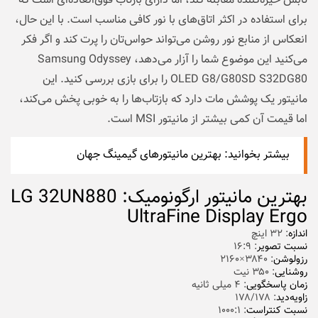
تابش خیره‌کننده مقابله کند، اما دارای بازتاب فوق‌العاده‌ای است که
برای استفاده در اکثر اتاق‌های با نور کافی مناسب است. با این حال،
انعکاس از منابع نور روشن می‌تواند حواس‌تان را پرت کند و اگر فکر
می‌کنید این موضوع شما را آزار می‌دهد، Samsung Odyssey
OLED G8/G80SD S32DG80 را برای بازی بررسی کنید. این
مانیتور یک پوشش مات دارد که بازتاب‌ها را به خوبی پخش می‌کند،
اما قیمت آن کمی بیشتر از مانیتور MSI است.
بیشتر بخوانید:
بهترین مانیتورهای گیمینگ جهان
بهترین مانیتور ارگونومیک: LG 32UN880
UltraFine Display Ergo
اندازه
: ۳۲ اینچ
نسبت تصویر
: ۱۶:۹
رزولوشن
: ۳۸۴۰×۲۱۶۰
روشنایی
: ۳۵۰ نیت
زمان پاسخگویی
: ۴ میلی ثانیه
زاویه‌دید
: ۱۷۸/۱۷۸
نسبت کنتراست
: ۱۰۰۰:۱