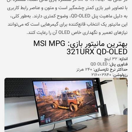
با تصاویر غیر بازی کمتر چشمگیر است و متون و عناصر رابط کاربری
به دلیل ماهیت پنل QD-OLED، وضوح کمتری دارند. به‌طور کلی،
این مانیتور یک انتخاب قانع‌کننده برای گیمرهایی است که می‌توانند
نیازهای تعمیر و نگهداری خاص OLED آن را رعایت کنند.
بهترین مانیتور بازی: MSI MPG
321URX QD-OLED
اندازه
: ۳۲ اینچ
فناوری پنل:
QD OLED
حداکثر نرخ تازه‌سازی
: ۲۴۰ هرتز
رزولوشن
: ۳۸۴۰×۲۱۶۰