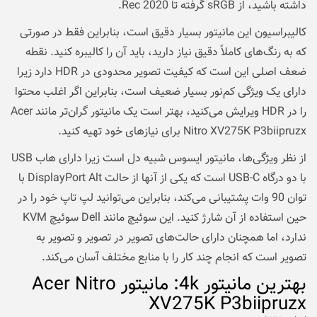
داشته باشید، از sRGB گرفته تا Rec 2020.
کالیبراسیون این مانیتور بسیار دقیق است، بنابراین فقط در صورتی
که به رنگ‌های کاملاً دقیق نیاز دارید، باید آن را کالیبره کنید. نقطه
ضعف اصلی این است که کیفیت تصویر محدودی در HDR دارد زیرا
دارای یک ویژگی کم‌نور بسیار ضعیف است، بنابراین اگر اغلب محتوا
را در HDR ویرایش می‌کنید، بهتر است یک مانیتور گران‌تر مانند Acer
Nitro XV275K P3biipruzx برای نیازهای خود تهیه کنید.
از نظر ویژگی‌ها،
مانیتور ایسوس
شبیه دل است زیرا دارای هاب USB
با دو درگاه USB-C است که یکی از آنها از حالت DisplayPort Alt با
توان 90 وات پشتیبانی می‌کند، بنابراین می‌توانید لپ تاپ خود را در
حین استفاده از آن شارژ کنید. این سوئیچ مانند Dell سوئیچ KVM
ندارد، اما همچنان دارای حالت‌های تصویر در تصویر و تصویر به
تصویر است که انجام چند کار را با منابع مختلف آسان می‌کند.
بهترین مانیتور 4k: مانیتور Acer Nitro
XV275K P3biipruzx