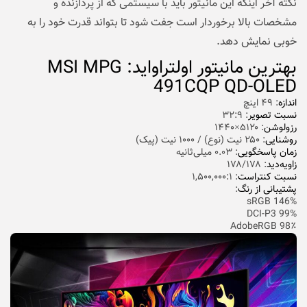
نکته آخر اینکه این مانیتور باید با سیستمی که از پردازنده و
مشخصات بالا برخوردار است جفت شود تا بتواند قدرت خود را به
خوبی نمایش دهد.
بهترین مانیتور اولتراواید: MSI MPG
491CQP QD-OLED
اندازه
: ۴۹ اینچ
نسبت تصویر
: ۳۲:۹
رزولوشن
: ۵۱۲۰×۱۴۴۰
روشنایی
: ۲۵۰ نیت (نوع) / ۱۰۰۰ نیت (پیک)
زمان پاسخگویی
: ۰.۰۳ میلی‌ثانیه
زاویه‌دید
: ۱۷۸/۱۷۸
نسبت کنتراست
: ۱,۵۰۰,۰۰۰:۱
پشتیبانی از رنگ
:
146% sRGB
99% DCI-P3
98٪ AdobeRGB