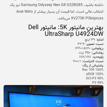
داشته باشید، Samsung Odyssey Neo G8 S32BG85 نیز یک
انتخاب عالی است، اما قیمت آن بسیار بیشتر از Acer Nitro
XV275K P3biipruzx می‌باشد.
بهترین مانیتور 5K: مانیتور Dell
UltraSharp U4924DW
اندازه
: ۴۹ اینچ
نسبت تصویر
: ۳۲:۹
رزولوشن
: ۵۱۲۰×۱۴۴۰
روشنایی
: ۳۵۰ نیت
زاویه‌دید
: ۱۷۸/۱۷۸
نسبت کنتراست
: ۲۰۰۰:۱
پشتیبانی از رنگ
:
100% Rec 709
100% sRGB
98% DCI-P3
98% P3