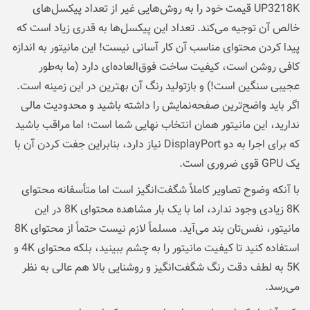
UP3218K قیمت خود را به روش‌هایی غیر از تعداد پیکسل‌های
خالص آن توجیه می‌کند. تعداد این پیکسل‌ها به قدری زیاد است که
پیدا کردن محتوای مناسب آن کار آسانی نیست! این مانیتور به اندازه
کافی روشن است، کیفیت ساخت فوق‌العاده‌ای دارد (ما به‌طور
عجیبی سنگین است!) و بازتولید رنگ آن بهترین در این زمینه است.
اگر باید واضح‌ترین صفحه‌نمایش را داشته باشید و محدودیت مالی
ندارید، این مانیتور همان انتخاب نهایی شما است؛ اما مراقب باشید
که برای اجرا به دو DisplayPort نیاز دارد، بنابراین جفت کردن آن با
یک GPU قوی ضروری است.
با آنکه وضوح تصاویر کاملاً شگفت‌انگیز است اما متأسفانه محتوای
8K زیادی وجود ندارد، اما با یک بار مشاهده محتوای 8K در این
مانیتور، نفس‌تان بند می‌آید. مسلماً لازم نیست حتماً از محتوای 8K
استفاده کنید تا کیفیت مانیتور را به چشم ببینید، بلکه محتوای 4K و
5K به لطف دقت رنگ شگفت‌انگیز و روشنایی بالا هم عالی به نظر
می‌رسد.