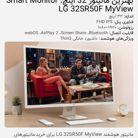
بهترین مانیتور 32 اینچ: Smart Monitor
LG 32SR50F MyView
اندازه:
۳۲ اینچ
فناوری پنل:
FHD IPS
رزولوشن
: ۱۹۲۰×۱۰۸۰
قابلیت اتصال
: webOS ،AirPlay 2 ،Screen Share ،Bluetooth
ویژگی‌های هوشمند
: داشبورد خانگی ThinQ
مانیتور هوشمند LG 32SR50F MyView برای خرید مانیتورهای