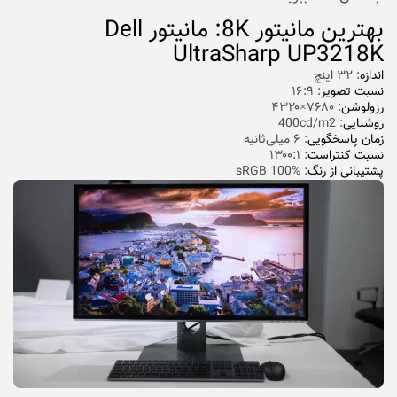
بهترین مانیتور 8K: مانیتور Dell
UltraSharp UP3218K
اندازه
: ۳۲ اینچ
نسبت تصویر
: ۱۶:۹
رزولوشن
: ۷۶۸۰×۴۳۲۰
روشنایی
: 400cd/m2
زمان پاسخگویی
: ۶ میلی‌ثانیه
نسبت کنتراست
: ۱۳۰۰:۱
پشتیبانی از رنگ
: sRGB 100%