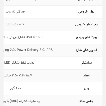
توان خروجی
حداکثر ۲۵ وات
پورت‌های خروجی
2 عدد USB-C
پورت‌های ورودی
1 عدد USB-C (شارژ ورودی با توان 25 وات)
فناوری‌‌های شارژ
rging 2.0، Power Delivery 3.0، PPS
نمایشگر
ندارد، فقط نشانگر LED ساده
ابعاد
۱۵.۷×۷.۴×۲.۵ سانتی‌متر
وزن
۴۰۰ گرم
جنس بدنه
پلاستیک فشرده (ABS) با روکش مات