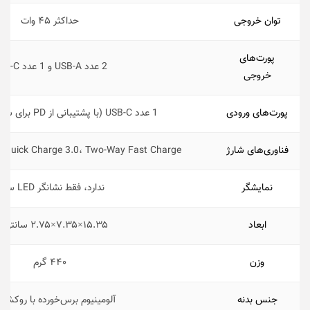
توان خروجی
حداکثر ۴۵ وات
پورت‌های
2 عدد USB-A و 1 عدد USB-C
خروجی
پورت‌های ورودی
1 عدد USB-C (با پشتیبانی از PD برای شارژ سریع ورودی)
فناوری‌‌های شارژ
0، Quick Charge 3.0، Two-Way Fast Charge
نمایشگر
ندارد، فقط نشانگر LED ساده
ابعاد
۱۵.۳۵×۷.۳۵×۲.۷۵ سانتی‌متر
وزن
۴۴۰ گرم
جنس بدنه
آلومینیوم برس‌خورده با روکش 