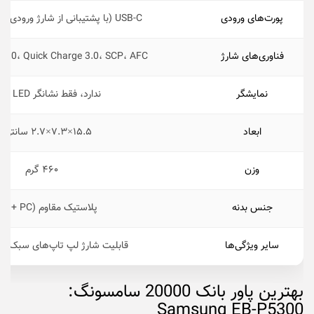
پورت‌های ورودی
USB-C (با پشتیبانی از شارژ ورودی سریع تا 45 وات)
فناوری‌‌های شارژ
y 3.0، Quick Charge 3.0، SCP، AFC
نمایشگر
ندارد، فقط نشانگر LED ظرفیت
ابعاد
۱۵.۵×۷.۳×۲.۷ سانتی‌متر
وزن
۴۶۰ گرم
جنس بدنه
پلاستیک مقاوم (ABS + PC)
سایر ویژگی‌ها
قابلیت شارژ لپ‌ تاپ‌های سبک و تبل
بهترین پاور بانک 20000 سامسونگ:
Samsung EB-P5300