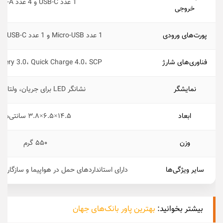
1 عدد USB-C و 4 عدد USB-A
خروجی
پورت‌های ورودی
1 عدد Micro-USB و 1 عدد USB-C و Lightning
فناوری‌‌های شارژ
ivery 3.0، Quick Charge 4.0، SCP
نمایشگر
نشانگر LED برای جریان، ولتاژ و توان
ابعاد
۱۴.۵×۶.۵×۳.۸ سانتی‌متر
وزن
۵۵۰ گرم
سایر ویژگی‌ها
دارای استانداردهای حمل در هواپیما و سازگار با 
بیشتر بخوانید:
بهترین پاور بانک‌‌های جهان