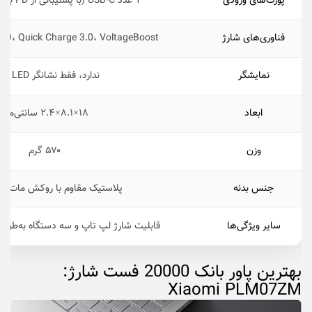
پورت‌های ورودی
1 عدد USB-C (با پشتیبانی از PD برای شارژ سریع)
فناوری‌‌های شارژ
3.0، Quick Charge 3.0، VoltageBoost
نمایشگر
ندارد، فقط نشانگر LED ساده
ابعاد
۱۸×۸.۱×۲.۴ سانتی‌متر
وزن
۵۷۰ گرم
جنس بدنه
پلاستیک مقاوم با روکش مات 
سایر ویژگی‌ها
قابلیت شارژ لپ‌ تاپ و سه دستگاه به‌طور هم
بهترین پاور بانک 20000 فست شارژ:
Xiaomi PLM07ZM