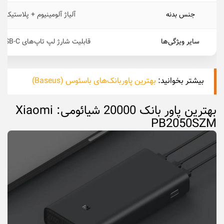
جنس بدنه
آلیاژ آلومینیوم + پلاستیک 
سایر ویژگی‌ها
قابلیت شارژ لپ‌ تاپ‌های USB-C با توان بالا
بیشتر بخوانید:
بهترین پاوربانک‌های باسئوس (Baseus)
بهترین پاور بانک 20000 شیائومی: Xiaomi
PB2050SZM