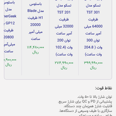
باسئوس
باسئوس
تسکو مدل
تسکو مدل
مدل
مدل Blade
TST 201
TST 301
EnerGeek
H1 ظرفیت
ظرفیت
ظرفیت
GP12 با
20000
64000 میلی
32000 میلی
ظرفیت
میلی آمپر
آمپر ساعت
آمپر ساعت
20800
ساعت
توان 300
توان 200
میلی‌آمپر
وات ( 204.8
وات (102.4
۱۱۴,۴۸۰,۰۰۰
ساعت
ریال
وات ساعت)
وات ساعت)
۱۱۰,۹۰۰,۰۰۰
۲۷۴,۹۹۰,۰۰۰
۳۹۹,۹۹۰,۰۰۰
ریال
ریال
ریال
نقاط قوت:
توان شارژ بالا تا ۵۰ وات.
پشتیبانی از PD و QC برای شارژ سریع.
قابلیت شارژ هم‌زمان چند دستگاه.
سازگاری با طیف وسیعی از دستگاه‌ها.
طراحی ساده و مستحکم.