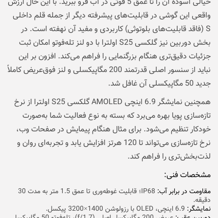
خیالی آسوده آن را تا عمق 5 فوتی در آب فرو ببرید. با این حال ارزش
واقعی این گوشی در قابلیت‌های پیشرفته‌ دیگر از جمله قلم داخلی
S (فاقد قابلیت‌های بلوتوثی) کاربردی و مفید آن نهفته است. در
بخش دوربین نیز گلکسی S25 اولترا با دو لنز تله‌فوتو امکان ثبت
جزئیات دقیق‌تری هنگام بزرگنمایی را فراهم می‌کند. افزون بر این
نباید از سنسور اصلی قدرتمند 200 مگاپیکسلی و لنز فوق‌عریض کاملاً
جدید 50 مگاپیکسلی آن غافل شد.
همچنین نمایشگر 6.9 اینچی AMOLED گلکسی S25 اولترا از نرخ
تازه‌سازی پویا بهره می‌برد که بسته به نوع فعالیت شما به‌صورت
خودکار تنظیم می‌شود. برای مثال هنگام پیمایش در صفحات وب،
نرخ تازه‌سازی می‌تواند تا 120 هرتز افزایش یابد و تجربه‌ای روان و
لذت‌بخش‌تری را فراهم کند.
مشخصات فنی:
مقاومت در برابر آب:
IP68؛ قابلیت غوطه‌وری تا عمق 1.5 متر به مدت 30
دقیقه.
نمایشگر:
6.9 اینچی، OLED با رزولوشن 1400×3200 پیکسل.
دوربین عقب:‌
عریض 200 مگاپیکسل اصلی (f/1.7)، تله‌فوتو 50 مگاپیکسلی