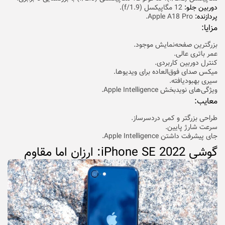
دوربین جلو:
12 مگاپیکسل (f/1.9).
پردازنده:
Apple A18 Pro.
مزایا:
بزرگترین صفحه‌نمایش موجود.
عمر باتری عالی.
کنترل دوربین کاربردی.
میکس صدای فوق‌العاده برای ویدیوها.
سیری بهبودیافته.
ویژگی‌های نویدبخش Apple Intelligence.
معایب:
طراحی بزرگتر و کمی دردسرساز.
سرعت شارژ پایین.
جای پیشرفت داشتن Apple Intelligence.
گوشی iPhone SE 2022: ارزان اما مقاوم