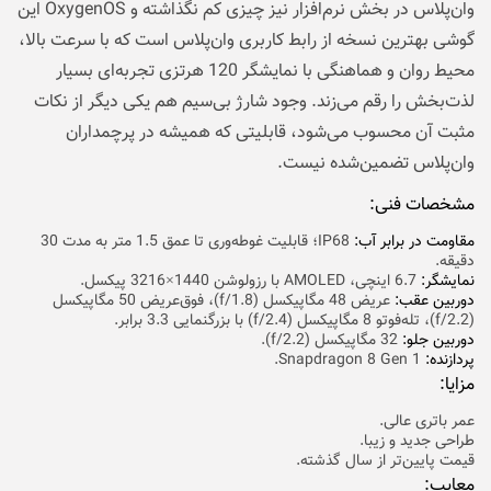
وان‌پلاس در بخش نرم‌افزار نیز چیزی کم نگذاشته و OxygenOS این
گوشی بهترین نسخه‌ از رابط کاربری وان‌پلاس است که با سرعت بالا،
محیط روان و هماهنگی با نمایشگر 120 هرتزی تجربه‌ای بسیار
لذت‌بخش را رقم می‌زند. وجود شارژ بی‌سیم هم یکی دیگر از نکات
مثبت آن محسوب می‌شود، قابلیتی که همیشه در پرچمداران
وان‌پلاس تضمین‌شده نیست.
مشخصات فنی:
مقاومت در برابر آب:
IP68؛ قابلیت غوطه‌وری تا عمق 1.5 متر به مدت 30
دقیقه.
نمایشگر:
6.7 اینچی، AMOLED با رزولوشن 1440×3216 پیکسل.
دوربین عقب:‌
عریض 48 مگاپیکسل (f/1.8)، فوق‌عریض 50 مگاپیکسل
(f/2.2)، تله‌فوتو 8 مگاپیکسل (f/2.4) با بزرگنمایی 3.3 برابر.
دوربین جلو:
32 مگاپیکسل (f/2.2).
پردازنده:
Snapdragon 8 Gen 1.
مزایا:
عمر باتری عالی.
طراحی جدید و زیبا.
قیمت پایین‌تر از سال گذشته.
معایب: