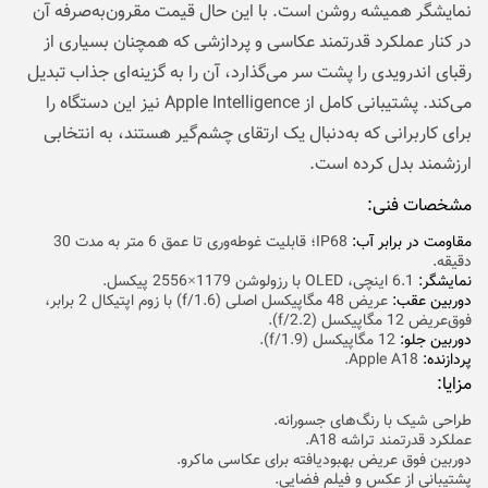
نمایشگر همیشه روشن است. با این حال قیمت مقرون‌به‌صرفه‌ آن
در کنار عملکرد قدرتمند عکاسی و پردازشی که همچنان بسیاری از
رقبای اندرویدی را پشت سر می‌گذارد، آن را به گزینه‌ای جذاب تبدیل
می‌کند. پشتیبانی کامل از Apple Intelligence نیز این دستگاه را
برای کاربرانی که به‌دنبال یک ارتقای چشم‌گیر هستند، به انتخابی
ارزشمند بدل کرده است.
مشخصات فنی:
مقاومت در برابر آب:
IP68؛ قابلیت غوطه‌وری تا عمق 6 متر به مدت 30
دقیقه.
نمایشگر:
6.1 اینچی، OLED با رزولوشن 1179×2556 پیکسل.
دوربین عقب:‌
عریض 48 مگاپیکسل اصلی (f/1.6) با زوم اپتیکال 2 برابر،
فوق‌عریض 12 مگاپیکسل (f/2.2).
دوربین جلو:
12 مگاپیکسل (f/1.9).
پردازنده:
Apple A18.
مزایا:
طراحی شیک با رنگ‌های جسورانه.
عملکرد قدرتمند تراشه A18.
دوربین فوق عریض بهبودیافته برای عکاسی ماکرو.
پشتیبانی از عکس و فیلم فضایی.