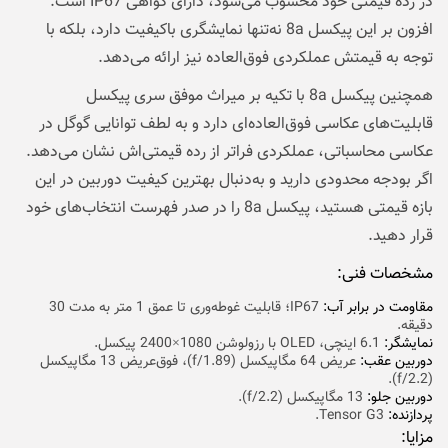
در رده قیمتی خود محسوب می‌شود، دارای گواهی IP67 است.
افزون بر این پیکسل 8a نه‌تنها نمایشگری باکیفیت دارد، بلکه با
توجه به قیمتش عملکردی فوق‌العاده نیز ارائه می‌دهد.
همچنین پیکسل 8a با تکیه بر میراث موفق سری پیکسل
قابلیت‌های عکاسی فوق‌العاده‌ای دارد و به لطف توانایی گوگل در
عکاسی محاسباتی، عملکردی فراتر از رده قیمتی‌اش نشان می‌دهد.
اگر بودجه محدودی دارید و به‌دنبال بهترین کیفیت دوربین در این
بازه قیمتی هستید، پیکسل 8a را در صدر فهرست انتخاب‌های خود
قرار دهید.
مشخصات فنی:
مقاومت در برابر آب:
IP67؛ قابلیت غوطه‌وری تا عمق 1 متر به مدت 30
دقیقه.
نمایشگر:
6.1 اینچی، OLED با رزولوشن 1080×2400 پیکسل.
دوربین عقب:‌
عریض 64 مگاپیکسل (f/1.89)، فوق‌عریض 13 مگاپیکسل
(f/2.2).
دوربین جلو:
13 مگاپیکسل (f/2.2).
پردازنده:
Tensor G3.
مزایا: