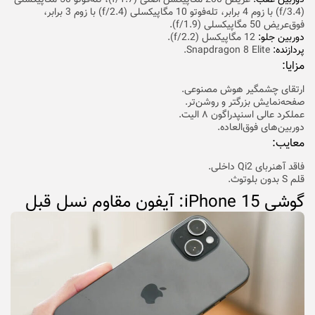
(f/3.4) با زوم 4 برابر، تله‌فوتو 10 مگاپیکسلی (f/2.4) با زوم 3 برابر،
فوق‌‌عریض 50 مگاپیکسلی (f/1.9).
دوربین جلو:
12 مگاپیکسل (f/2.2).
پردازنده:
Snapdragon 8 Elite.
مزایا:
ارتقای چشمگیر هوش مصنوعی.
صفحه‌نمایش بزرگتر و روشن‌تر.
عملکرد عالی اسنپدراگون ۸ الیت.
دوربین‌های فوق‌العاده.
معایب:
فاقد آهنربای Qi2 داخلی.
قلم S بدون بلوتوث.
گوشی iPhone 15: آیفون مقاوم نسل قبل