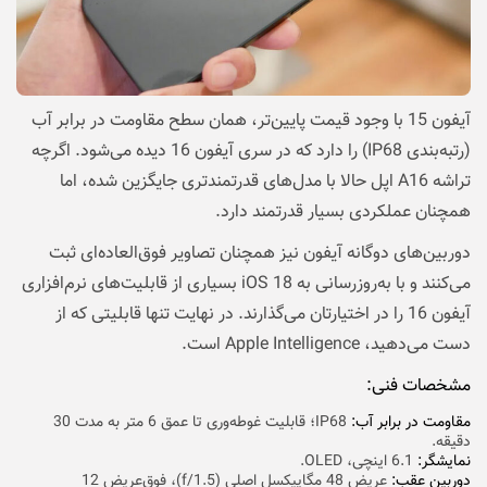
آیفون 15 با وجود قیمت پایین‌تر، همان سطح مقاومت در برابر آب
(رتبه‌بندی IP68) را دارد که در سری آیفون 16 دیده می‌شود. اگرچه
تراشه A16 اپل حالا با مدل‌های قدرتمندتری جایگزین شده، اما
همچنان عملکردی بسیار قدرتمند دارد.
دوربین‌های دوگانه آیفون نیز همچنان تصاویر فوق‌العاده‌ای ثبت
می‌کنند و با به‌روزرسانی به iOS 18 بسیاری از قابلیت‌های نرم‌افزاری
آیفون 16 را در اختیارتان می‌گذارند. در نهایت تنها قابلیتی که از
دست می‌دهید، Apple Intelligence است.
مشخصات فنی:
مقاومت در برابر آب:
IP68؛ قابلیت غوطه‌وری تا عمق 6 متر به مدت 30
دقیقه.
نمایشگر:
6.1 اینچی، OLED.
دوربین عقب:‌
عریض 48 مگاپیکسل اصلی (f/1.5)، فوق‌‌عریض 12