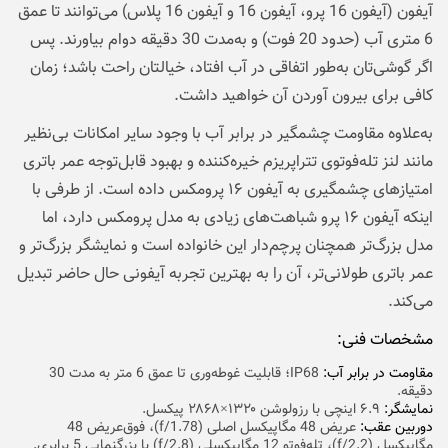
آیفون (آیفون 16 پرو، آیفون 16 و آیفون 16 پلاس) می‌توانند تا عمق
6 متری آب (حدود 20 فوت) و به‌مدت 30 دقیقه دوام بیاورند. پس
اگر گوشی‌تان به‌طور اتفاقی در آب افتاد، خیالتان راحت باشد؛ زمان
کافی برای بیرون آوردن آن خواهید داشت.
به‌علاوه مقاومت چشمگیر در برابر آب با وجود سایر امکانات بی‌نظیر
مانند لنز تله‌فوتوی تتراپریزم خیره‌کننده و بهبود قابل‌توجه عمر باتری
امتیازهای چشمگیری به آیفون ۱۶ پرومکس داده است. از طرفی با
اینکه آیفون ۱۶ پرو شباهت‌های زیادی به مدل پرومکس دارد، اما
مدل بزرگ‌تر همچنان پرچم‌دار این خانواده است و نمایشگر بزرگ‌تر و
عمر باتری طولانی‌تر، آن را به بهترین تجربه آیفونی حال حاضر تبدیل
می‌کند.
مشخصات فنی:
مقاومت در برابر آب:
IP68؛ قابلیت غوطه‌وری تا عمق 6 متر به مدت 30
دقیقه.
نمایشگر:
۶.۹ اینچی با رزولوشن ۱۳۲۰×۲۸۶۸ پیکسل.
دوربین عقب:‌
عریض 48 مگاپیکسل اصلی (f/1.78)، فوق‌عریض 48
مگاپیکسل (f/2.2)، تله‌فوتو 12 مگاپیکسلی (f/2.8) با بزرگنمایی 5 برابری.