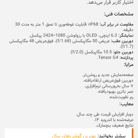
اختیار کاربر قرار می‌دهد.
مشخصات فنی:
مقاومت در برابر آب:
IP68؛ قابلیت غوطه‌وری تا عمق 1 متر به مدت 30
دقیقه.
نمایشگر:
6.3 اینچی، OLED با رزولوشن 1080×2424 پیکسل.
دوربین عقب:‌
عریض 50 مگاپیکسلی (f/1.68)، فوق‌عریض 48 مگاپیکسلی
(f/1.7).
دوربین جلو:
10.5 مگاپیکسل (f/2.0).
پردازنده:
Tensor G4.
مزایا:
صفحه‌نمایش جدید و روشن‌تر.
دوربین فوق‌عریض ارتقاءیافته.
۷ سال به‌روزرسانی نرم‌افزاری.
عمر باتری بهبود‌یافته.
رم تقویت‌شده.
معایب:
دوبار افزایش قیمت طی چند سال.
عرضه‌شده با اندروید ۱۴.
نتایج ضعیف بنچمارک.
بیشتر بخوانید:
بهترین گوشی‌های سال