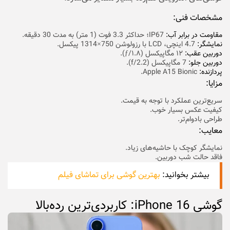
مشخصات فنی:
مقاومت در برابر آب:
IP67؛ حداکثر 3.3 فوت (1 متر) به مدت 30 دقیقه.
نمایشگر:
4.7 اینچی، LCD با رزولوشن 750×1314 پیکسل.
دوربین عقب:‌
۱۲ مگاپیکسل (ƒ/۱.۸).
دوربین جلو:
7 مگاپیکسل (f/2.2).
پردازنده:
Apple A15 Bionic.
مزایا:
سریع‌ترین عملکرد با توجه به قیمت.
کیفیت عکس بسیار خوب.
طراحی بادوام‌تر.
معایب:
نمایشگر کوچک با حاشیه‌های زیاد.
فاقد حالت شب دوربین.
بیشتر بخوانید:
بهترین گوشی برای تماشای فیلم
گوشی iPhone 16: کاربردی‌ترین رده‌بالا