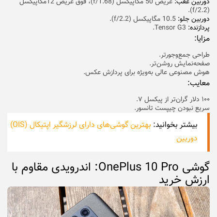
دوربین عقب:‌
عریض 50 مگاپیکسل (f/1.68)، فوق ‌عریض 12مگاپیکسل
(f/2.2).
دوربین جلو:
10.5 مگاپیکسل (f/2.2).
پردازنده:
Tensor G3.
مزایا:
طراحی جمع‌و‌جورتر.
صفحه‌نمایش روشن‌تر.
هوش مصنوعی عالی به‌ویژه برای پردازش عکس.
معایب:
۱۰۰ دلار گران‌تر از پیکسل ۷.
سریع نبودن چیپست تانسور.
بیشتر بخوانید:
بهترین گوشی‌های دارای لرزشگیر اپتیکال (OIS)
دوربین
گوشی OnePlus 10 Pro: اندرویدی مقاوم با
ارزش خرید