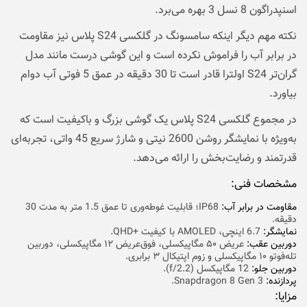
اسنپدراگون 8 نسل 3 بهره می‌برد.
نکته مهم دیگر اینکه سامسونگ در گلکسی S24 پلاس نیز مقاومت
در برابر آب را فراموش نکرده است و این گوشی درست مانند مدل
گران‌تر S24 اولترا قادر است تا 30 دقیقه در عمق 5 فوتی آب دوام
بیاورد.
در مجموع گلکسی S24 پلاس یک گوشی بزرگ و باکیفیت است که
به‌ویژه با نمایشگر روشن 2600 نیتی و شارژ سریع 45 واتی، تجربه‌ای
قدرتمند و رضایت‌بخش را ارائه می‌دهد.
مشخصات فنی:
مقاومت در برابر آب:
IP68؛ قابلیت غوطه‌وری تا عمق 1.5 متر به مدت 30
دقیقه.
نمایشگر:
6.7 اینچی، AMOLED با کیفیت +QHD.
دوربین عقب:‌
عریض ۵۰ مگاپیکسلی، فوق‌عریض ۱۲ مگاپیکسلی، دوربین
تله‌فوتو ۱۰ مگاپیکسلی و زوم اپتیکال ۳ برابری.
دوربین جلو:
12 مگاپیکسل (f/2.2).
پردازنده:
Snapdragon 8 Gen 3.
مزایا: