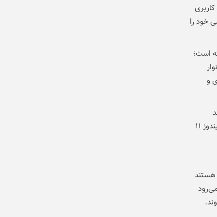
کاربری
ی خود را
ه در نظر گرفته است؛
وار
ه‌ای و
د
مایکروسافت به بازخورد کاربران توجه کرده و در تلاش است مهم‌ترین نقاط ضعف ویندوز ۱۱
Windows Inside در دسترس هستند
ی‌رود