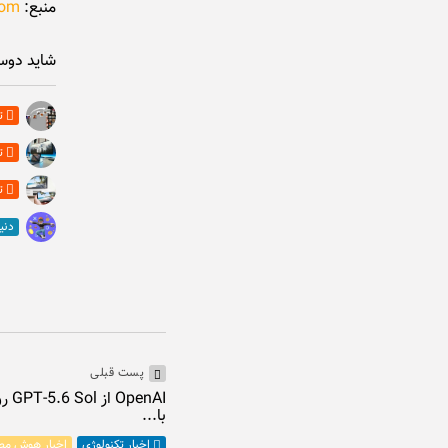
منبع:‌
com
شاید دوس
ت
ت
ت
دنی
پست قبلی
nAI
با...
اخبار هوش مص
اخبار تکنولوژی