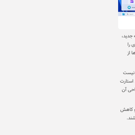
 جدید،
هادی را
د؛ قابلیتی که از زمان عرضه ویندوز 11 بارها از
ی نیست
استارت
احی آن
و کاهش
شند.