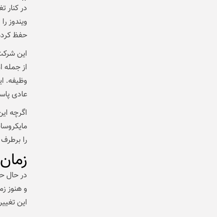
در کنار ت
ویندوز را
حفظ کرده بودند،
از جمله ا
عادی پاس
اگرچه این
را برطرف 
زمان
و هنوز زم
این تغییرات در 