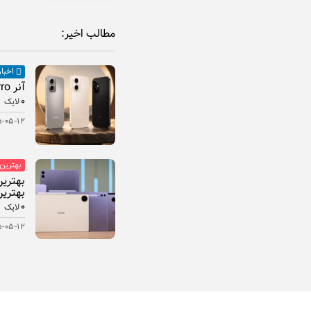
مطالب اخیر:
اخبار
آنر Play 11 Pro معرفی شد
۰
لایک
۵-۰۵-۱۲
بهترین
بهترین
۰
لایک
۵-۰۵-۱۲