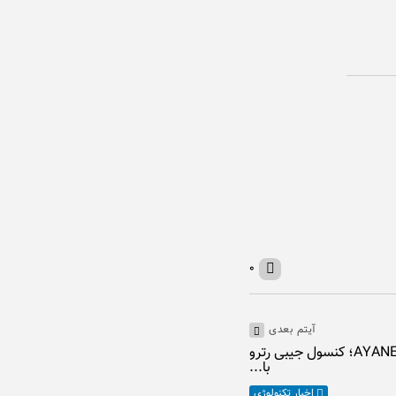
۰
آیتم بعدی
معرفی AYANEO Pocket Micro 2؛ کنسول جیبی رترو
با...
اخبار تکنولوژی