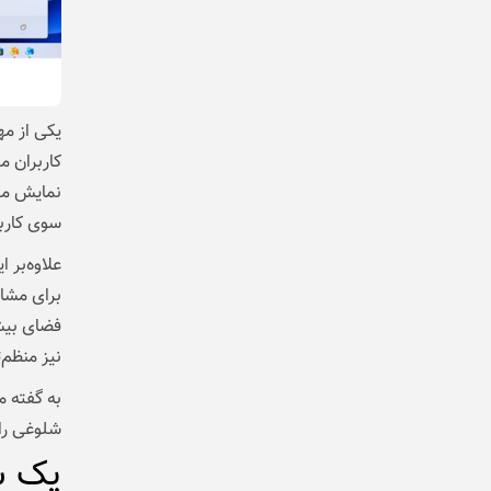
یکی از م
سوی کارب
علاوه‌بر 
برای مشا
فضای بیشت
نیز منظم‌
به گفته 
شلوغی راب
یک سو