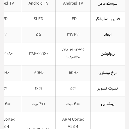
سیستم‌عامل
Android TV
Android TV
roid TV
فناوری نمایشگر
LED
SLED
LED
ابعاد
۳۲/۴۳
۵۵
۳۲
۱۳۶۶×۷۶۸ ۱۹
رزولوشن
۲۱۶۰×۳۸۴۰
۱۰۸۰×۱۹۲۰
۲۰×۱۰۸۰
نرخ نوسازی
60Hz
60Hz
60Hz
نسبت تصویر
۱۶:۹
۱۶:۹
۱۶:۹
روشنایی
۴۰۰ نیت
۴۰۰ نیت
۴۰۰ نیت
 Cortex
ARM Cortex
A53 4
A53 4