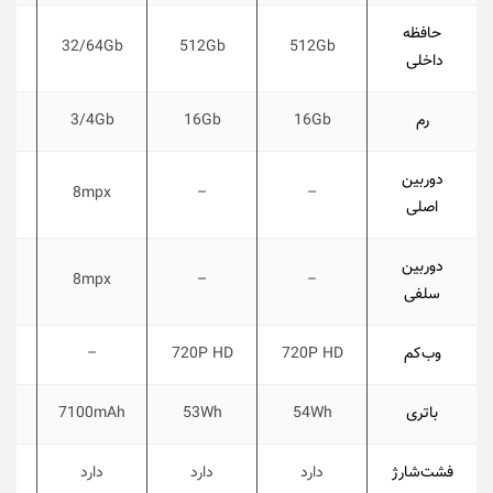
حافظه
Gb
32/64Gb
512Gb
512Gb
داخلی
رم
16Gb
16Gb
3/4Gb
b
دوربین
x
8mpx
–
–
اصلی
دوربین
x
8mpx
–
–
سلفی
‌وب‌کم
720P HD
720P HD
–
باتری
54Wh
53Wh
7100mAh
Ah
فشت‌شارژ
دارد
دارد
دارد