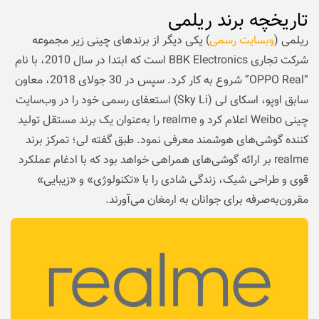
تاریخچه برند ریلمی
ریلمی (
وبسایت رسمی
) یکی دیگر از برندهای چینی زیر مجموعه
شرکت تجاری BBK Electronics است که ابتدا در سال 2010، با نام
“OPPO Real” شروع به کار کرد. سپس در 30 جولای 2018، معاون
سابق اوپو، اسکای لی (Sky Li) استعفای رسمی خود را در وب‌سایت
چینی Weibo اعلام کرد و realme را به‌عنوان یک برند مستقل تولید‌
کننده گوشی‌‌های هوشمند معرفی نمود. طبق گفته لی؛ تمرکز برند
realme بر ارائه گوشی‌های همراهی خواهد بود که با ادغام عملکرد
قوی و طراحی شیک، زندگی شادی را با «تکنولوژی» و «زیبایی»
مقرون‌به‌صرفه برای جوانان به ارمغان می‌آورند.