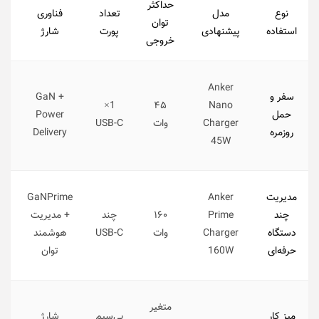
حداکثر
نوع
مدل
تعداد
فناوری
توان
استفاده
پیشنهادی
پورت
شارژ
خروجی
Anker
سفر و
GaN +
1×
۴۵
Nano
حمل
Power
Charger
وات
USB-C
روزمره
Delivery
ل
45W
مدیریت
Anker
GaNPrime
چند
Prime
۱۶۰
چند
+ مدیریت
دستگاه
Charger
وات
USB-C
هوشمند
حرفه‌ای
160W
توان
متغیر
میز کار
بی‌سیم
شارژ