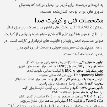
به گزینه‌ای برجسته برای کاربرانی تبدیل می‌کند که به‌دنبال
فناوری‌های روز با بودجه کنترل‌شده هستند.
مشخصات فنی و کیفیت صدا
عملکرد T13 ANC 2 در بخش فنی نشان می‌دهد که این مدل فراتر
از سطح معمول هدفون‌ های اقتصادی ظاهر شده و ترکیبی از کیفیت
صوتی مناسب، اتصال پایدار و قابلیت‌های نرم‌افزاری کارآمد است. در
ادامه، مهم‌ترین شاخص‌های صوتی و سخت‌افزاری این مدل
به‌صورت خلاصه آمده است.
درایور ۱۰ میلی‌متری
با تمرکز بر وضوح میدرنج و بیس متعادل.
حذف نویز فعال 28 دسی‌بل (ANC)
مناسب برای محیط‌های شهری.
چهار میکروفون مجهز به ENC
با کیفیت تماس تقویت‌شده.
Transparency Mode
برای دریافت صدای محیط.
طراحی سبک با سری‌های آنتی‌باکتریال
و مناسب برای استفاده طولانی.
بلوتوث ۵.۳
با اتصال پایدار و مصرف انرژی پایین.
تأخیر صوتی ۰.۰۶۸ ثانیه
و مناسب برای فیلم، متوسط برای گیم.
برد عملکرد ۱۰ متر
مطابق استاندارد TWS.
باتری ۵.۵ تا ۷ ساعت
در هدفون و ۲۲ تا ۳۰ ساعت با کیس شارژ.
درگاه Type-C و ظرفیت 380 میلی‌آمپر ساعت
برای شارژ سریع‌تر.
ساختار صوتی متعادل، حذف نویز قابل‌ قبول و اتصال باثبات، T13