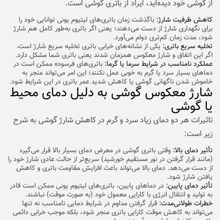
از گوشی خود دیده‌اید، ایراد از باتری گوشی است.
کاهش ظرفیت شارژ:
باگذشت زمان باتری‌های لیتیوم یونی توانایی خود را
برای نگهداری شارژ از دست می‌دهند؛ یعنی اگر باتری به‌طور کامل هم شارژ
شود، مدت زمان کم‌تری دوام می‌آورد.
تخلیه سریع باتری:
یکی از نشانه‌های خرابی باتری تخلیه سریع شارژ است.
اگر این اتفاق و شارژ معکوس همزمان شدند یعنی باتری شما مشکل دارد.
عملکرد نامناسب در شرایط سرما یا گرما:
باتری‌های فرسوده ممکن است در
دماهای بسیار سرد یا گرم به خوبی عمل نکنند؛ این امر می‌تواند منجر به
خاموش شدن ناگهانی گوشی یا کاهش شدید عمر باتری در این شرایط شود.
شارژ معکوس گوشی به دلیل دمای محیط
یا گوشی
تاثیرات هر دو دمای زیاد سرد و گرم در کاهش شارژ گوشی به شرح
زیر است:
تأثیر دمای بالا:
وقتی باتری گوشی در معرض دمای بسیار بالا قرار می‌گیرد
(مانند قرار گرفتن در نور مستقیم خورشید) سریع‌تر از حالت عادی شارژ خود را
از دست می‌دهد. دمای بالا می‌تواند باعث افزایش مقاومت باتری و کاهش
یافتن شارژ شود.
تأثیر دمای پایین:
در دماهای پایین، باتری‌های لیتیوم یونی ممکن است قادر
به تولید و انتقال انرژی با کارایی معمول خود (به صورت موقت) نباشند.
خطرات طولانی‌مدت:
قرار گرفتن مداوم در شرایط دمایی نامناسب نه تنها
می‌تواند به کاهش موقت کارایی باتری منجر شود، بلکه موجب خرابی دائمی