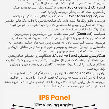
محبوبیت نسبت کمی بلندتر 16:10 نیز در حال افزایش است.
گستره رنگ (Color Gamut)
: وسعت یا گستره رنگ، نشان‌دهنده طیف
رنگ‌هایی است که نمایشگر می‌تواند بازتولید کند.
دقت رنگ (Color Accuracy)
: دقت رنگ به توانایی نمایشگر در بازتولید
درست و دقیق رنگ‌ها اشاره دارد. یک صفحه‌نمایش با دقت رنگ عالی تضمین
می‌کند که تصاویر و ویدیوها همانطور که باید دیده شوند، ظاهر می‌شوند
(مثل رنگ یک کالا در هنگام خرید اینترنتی).
کنتراست (Contrast)
: کنتراست تفاوت بین تاریک‌ترین و روشن‌ترین
قسمت‌های یک تصویر را اندازه‌گیری می‌کند که به صورت نسبت محاسبه
می‌شود. نسبت کنتراست بالاتر به معنای پس‌زمینه‌های سفید سفیدتر (نه
خاکستری یا تیره‌تر)، سیاه‌های تیره‌تر و جزئیات واضح‌تر در مناطق تاریک یا
سایه‌دار است که تجربه بصری بهتری را ایجاد می‌کند.
همگام‌سازی تطبیقی (Adaptive Sync)
: همگام‌سازی تطبیقی فناوری‌های
مورد علاقه گیمرهاست که نرخ تازه‌سازی نمایشگر را با خروجی کارت گرافیک
همگام می‌کند، پارگی یا لرزش صفحه را کاهش می‌دهند و بازی روان‌تری را
ارائه می‌دهند.
زوایای دید (Viewing Angles)
: زوایای دید نمایشگر لپ تاپ شما بر حسب
درجه ارائه می‌شود و بسته به لپتاپی که قصد خرید آن را دارید، این فاکتور
می‌تواند شامل زوایای دید تا ۱۶۰ درجه، تا ۱۷۰ درجه و حتی تا ۱۷۸ درجه باشد
که در آن، رتبه‌بندی زاویه دید بالاتر قطعاً بهتر است.