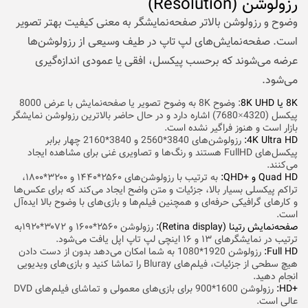
رزولوشن (Resolution)
وضوح و رزولوشن بالاتر صفحه‌نمایشگر به معنی کیفیت بهتر تصویر
است. صفحه‌نمایش‌های لپ تاپ در طیف وسیعی از رزولوشن‌ها
عرضه می‌شوند که برحسب پیکسل، افقی یا عمودی اندازه‌گیری
می‌شود.
8K یا 8K UHD
: وضوح 8K به وضوح تصویر یا صفحه‌نمایش با عرض 8000
پیکسل (4320×7680) اشاره دارد و در حال حاضر بالاترین رزولوشن نمایشگر
بازار است و هنوز فراگیر نشده است.
4K Ultra HD
:
رزولوشن‌های 3840*2560 و 3840*2160 چهار برابر
پیکسل‌های FullHD هستند و رنگ‌ها و تصاویری غنی برای مشاهده ایجاد
می‌کنند.
Quad HD
و
+
QHD
:
به ترتیب با رزولوشن‌های ۲۵۶۰*۱۴۴۰ و ۳۲۰۰*۱۸۰۰،
تراکم پیکسلی بسیار بالا، جزئیات و متن واضح ایجاد می‌کند که برای عکس‌ها
و کارهای گرافیکی حرفه‌ای و همچنین فیلم‌ها و بازی‌های با وضوح بالا ایده‌آل
است.
صفحه‌نمایش رتینا (
Retina display
):
رزولوشن ۲۵۶۰*۱۶۰۰ و ۳۰۷۲*۱۹۲۰به
ترتیب در نمایشگرهای ۱۳ و ۱۶ اینچی لپ تاپ اپل یافت می‌شود.
Full HD
:
رزولوشن 1920*1080 به شما امکان می‌دهد بدون از دست دادن
هیچ سطحی از جزئیات، فیلم‌های Bluray را تماشا کنید و بازی‌های ویدیویی
انجام دهید.
+
HD
:
رزولوشن 1600*900 برای بازی‌های معمولی و تماشای فیلم‌های DVD
عالی است.