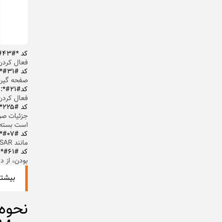
کد *#۴۳#:
فعال کردن آن از *43# و برای غیرفعال
کد #۳۱#* یا ۶۷*:
صفحه گیرنده به‌صورت “Unknown
کد#۲۱#*:
ا
فعال کردن انتقال تماس، از *۲۱
کد #۲۲۵* و کد #۷۷۷*:
جزئیات صور
است بسته ب
کد #۰۷#*:
مانند SAR (نرخ جذب خاص) را نمایش می‌دهد.
کد #۶۱#*:
بودن، از دس
بیشتر