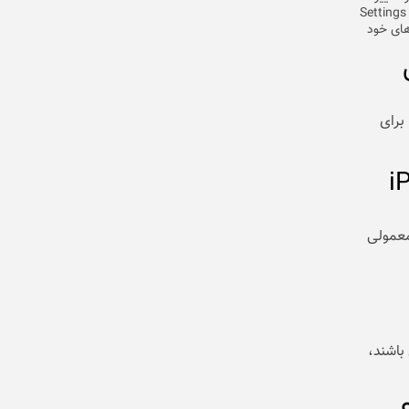
Settings > Genera
از داده‌های خود
کس
 اما برای
iPh
یری معمولی
باشند،