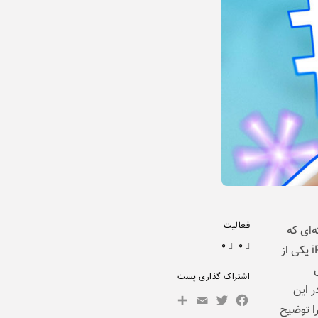
فعالیت
‌ای که
۰
۰
ارائه می‌دهند، در میان کاربران جایگاه ویژه‌ای داشته‌اند. گوشی iPhone 16 ProMax یکی از
اشتراک گذاری پست
ر این
Share
Facebook
Email
Twitter
های آن‌ها را توضیح