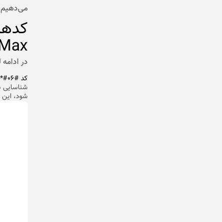
می‌دهیم تا
oMax
در ادامه
کد #۰۶#*
شود، این ش