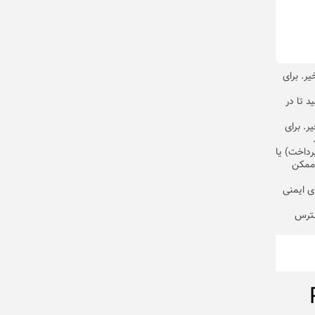
Call) فعال است یا خیر. برای
د تا در
. برای
داخت) یا
 ممکن
ای ایمنی
سترس
1 Pro