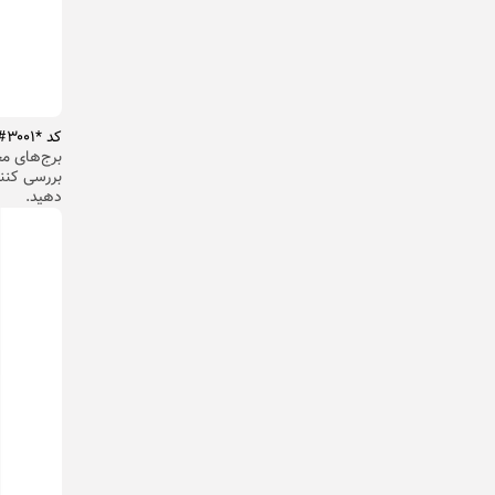
کد *۳۰۰۱#۱۲۳۴۵#*‍:
برج‌های مخ
دهید.