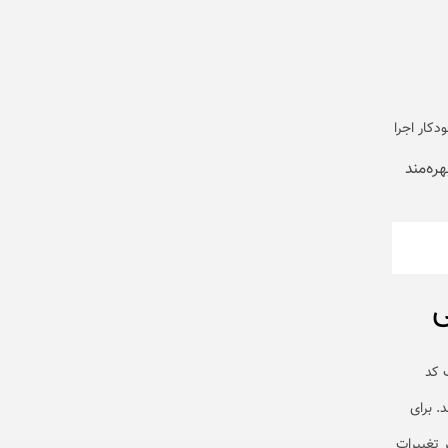
ورت خودکار اجرا
ره‌مند
ی
 کد
. برای
د با بازنشانی کارخانه‌ای (Factory Reset) اکثر تغییرات