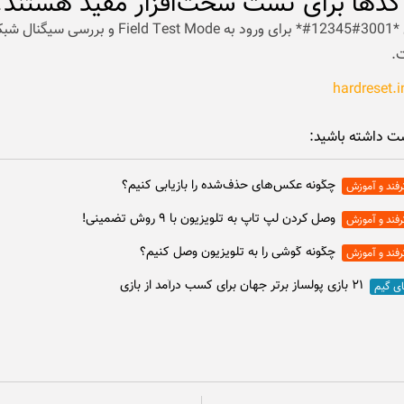
کدها برای تست سخت‌افزار مفید هستند؟
کدی مثل *3001#12345#* برای ورود به Field Test Mode و برر
.
hardreset.i
ت داشته باشید:
چگونه عکس‌های حذف‌شده را بازیابی کنیم؟
رفند و آموزش
وصل كردن لپ تاپ به تلويزيون با ۹ روش تضمینی!
رفند و آموزش
چگونه گوشی را به تلویزیون وصل کنیم؟
رفند و آموزش
۲۱ بازی پولساز برتر جهان برای کسب درآمد از بازی
ای گیم