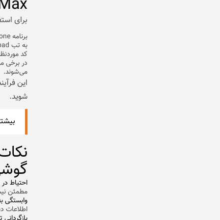
Max اپل
برای استف
برنامه Phone را باز کنید.
به تب Keypad بروید.
کد موردنظر 
می‌شوند.
این فرآین
شوید.
بیشتر
نکات
گوشی آی
احتیاط در 
مطمئن نیست
وابستگی به 
اطلاعات دق
بازگردانی ت