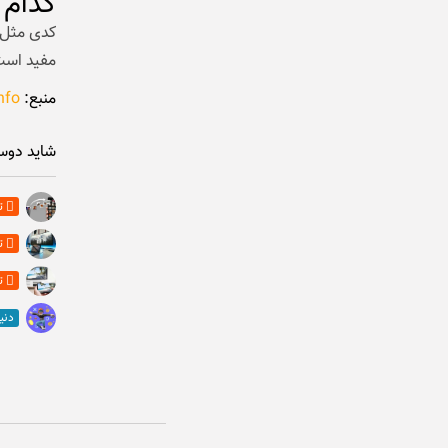
کدام 
مفید است
منبع:
nfo
شاید دوس
ت
ت
ت
دنی