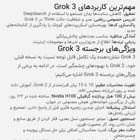
مهم‌ترین کاربردهای Grok 3
تحقیق:
کاهش ساعت‌ها زمان جستجو با استفاده از DeepSearch
تدریس خصوصی ریاضی:
صبر و شفافیت حالت Think در Grok 3
پاک‌سازی کدها:
بهینه‌سازی اسکریپت‌های کوچک یا یادگیری از کتابخانه‌های
جدید
آمادگی مناظره:
مناسب بحث‌های چالش‌برانگیز
ردیابی ترندها:
اطلاع از به‌روزترین خبرها و موضوعات اینترنت
ویژگی‌های برجسته Grok 3
Grok 3 نشان‌دهنده یک تکامل قابل توجه نسبت به نسخه قبلی
خود، Grok 2 با بهبودهای چشمگیر است. در ادامه به برخی از
ویژگی‌های برجسته Grok 3 اشاره می‌کنیم:
تقویت محاسبات عظیم:
10 تا 15 برابر قدرتمندتر از Grok 2، آموزش داده
شده بر روی ابررایانه ممفیس xAI.
بیش از 100 هزار پردازنده گرافیکی Nvidia H100:
ساخته شده در ۱۲۲ روز،
یکی از بزرگترین خوشه‌های هوش مصنوعی در جهان.
استدلال پیشرفته:
اجرای چندین زنجیره فکری قبل از پاسخ دادن، تصحیح و
ارزیابی راه‌حل‌ها.
جستجوی عمیق :
موتور جستجوی نسل بعدی، فکر کردن از طریق منابع و
نشان دادن روند کار به‌صورت فوری.
حالت مغز بزرگ:
قدرت محاسباتی اضافی برای حل مسائل پیچیده و
چندمرحله‌ای.