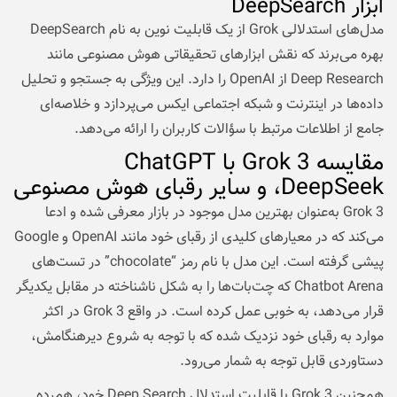
ابزار DeepSearch
مدل‌های استدلالی Grok از یک قابلیت نوین به نام DeepSearch
بهره می‌برند که نقش ابزارهای تحقیقاتی هوش مصنوعی مانند
Deep Research از OpenAI را دارد. این ویژگی به جستجو و تحلیل
داده‌ها در اینترنت و شبکه اجتماعی ایکس می‌پردازد و خلاصه‌ای
جامع از اطلاعات مرتبط با سؤالات کاربران را ارائه می‌دهد.
مقایسه Grok 3 با ChatGPT
،DeepSeek و سایر رقبای هوش مصنوعی
Grok 3 به‌عنوان بهترین مدل موجود در بازار معرفی شده و ادعا
می‌کند که در معیارهای کلیدی از رقبای خود مانند OpenAI و Google
پیشی گرفته است. این مدل با نام رمز “chocolate” در تست‌های
Chatbot Arena که چت‌بات‌ها را به شکل ناشناخته در مقابل یکدیگر
قرار می‌دهد، به خوبی عمل کرده است. در واقع Grok 3 در اکثر
موارد به رقبای خود نزدیک شده که با توجه به شروع دیرهنگامش،
دستاوردی قابل توجه به شمار می‌رود.
همچنین Grok 3 با قابلیت استدلال Deep Search خود، هم‌رده