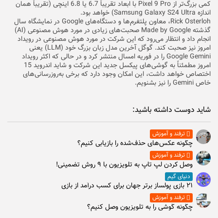
کمی بزرگ‌تر از Pixel 9 Pro با ابعاد تقریباً 6.7 یا 6.8 اینچی (تقریباً همان
اندازه Samsung Galaxy S24 Ultra) خواهد بود.
Rick Osterloh، معاون پلتفرم‌ها و دستگاه‌های Google در نمایشگاه سال
گذشته Made by Google صحبت‌های زیادی در مورد هوش مصنوعی (AI)
انجام داد و انتظار می‌رود که این شرکت در مورد هوش مصنوعی در رویداد
امروز نیز صحبت کند. گوگل آخرین مدل زبان بزرگ خود (LLM) یعنی
Google Gemini را در فوریه امسال منتشر کرد و در حالی که اکثر رویداد
امروز مطمئناً به گوشی‌های پیکسل جدید این شرکت و شاید اندروید 15
اختصاص خواهد داشت، این امکان وجود دارد که برخی به‌روزرسانی‌های
خاص Gemini را نیز بشنویم.
شاید دوست داشته باشید:
ترفند و آموزش
چگونه عکس‌های حذف‌شده را بازیابی کنیم؟
ترفند و آموزش
وصل كردن لپ تاپ به تلويزيون با ۹ روش تضمینی!
دنیای گیم
۲۱ بازی پولساز برتر جهان برای کسب درآمد از بازی
ترفند و آموزش
چگونه گوشی را به تلویزیون وصل کنیم؟