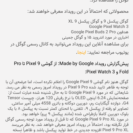
گوگل را مشاهده کرد.
محصولاتی که احتمالاً در این رویداد معرفی خواهند شد:
گوگل پیکسل 9 و گوگل پیکسل 9 XL
Google Pixel Watch 3
هدفون Google Pixel Buds 2 Pro
اخباری در مورد اندروید ۱۵ و گوگل جمینی
برای مشاهده آنلاین این رویداد می‌توانید به کانال رسمی گوگل در
یوتیوب مراجعه نمایید:
اینجا
.
پیش‌گزارش رویداد Made by Google: از گوشی Pixel 9 تا Pro
Fold و Pixel Watch 3:
گوگل هنوز نام گوشی Google Pixel 9 را اعلام نکرده است، اما عرضه‌ی آن با
توجه به ظاهر تایید شده Pixel 9 Pro در رویداد امروز رسمی به نظر می رسد.
شایعاتی که در مورد Google Pixel 9 تا به حال شنیده شده عبارت است از:
صفحه‌نمایش 6.24 اینچی OLED با نرخ رفرش 120 هرتز، چیپست Tensor
G4، دوازده گیگابایت رم، دوربین دوگانه و باتری 4558 میلی آمپر ساعتی.
تصاویر لو رفته از پیکسل ۹، تلفنی با انحنای کمتر نسبت به پیکسل ۸ با یک
بلوک دوربین کاملاً بازطراحی شده (مانند پیکسل ۹ پرو) خواهد بود.
در مورد Google Pixel 9 Pro XL که تا قبل از رویداد مورد توجه رسمی گوگل
قرار نگرفته بود، احتمالاً در رویداد امروز معرفی خواهد شد. به نظر می‌رسد
Pixel 9 Pro XL افزوده جدیدی در خط تولید پیکسل باشد و ظاهراً نسخه