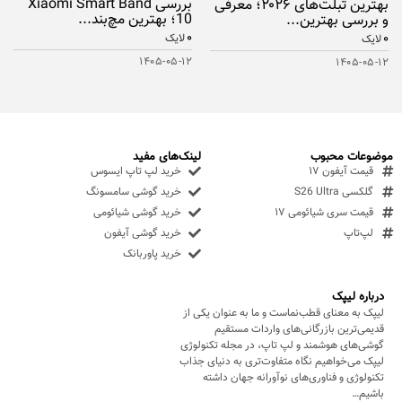
بررسی Xiaomi Smart Band
بهترین تبلت‌های ۲۰۲۶؛ معرفی
10؛ بهترین مچ‌بند...
و بررسی بهترین...
۰
۰
لایک
لایک
۱۴۰۵-۰۵-۱۲
۱۴۰۵-۰۵-۱۲
موضوعات محبوب
لینک‌های مفید
قیمت آیفون ۱۷
خرید لپ تاپ ایسوس
گلکسی S26 Ultra
خرید گوشی سامسونگ
قیمت سری شیائومی ۱۷
خرید گوشی شیائومی
لپ‌تاپ
خرید گوشی آیفون
خرید پاوربانک
درباره لیپک
لیپک به معنای قطب‌نماست و ما به عنوان یکی از
قدیمی‌ترین بازرگانی‌های واردات مستقیم
گوشی‌های هوشمند و لپ تاپ، در مجله تکنولوژی
لیپک می‌خواهیم نگاه متفاوت‌تری به دنیای جذاب
تکنولوژی و فناوری‌های نوآورانه جهان داشته
باشیم…