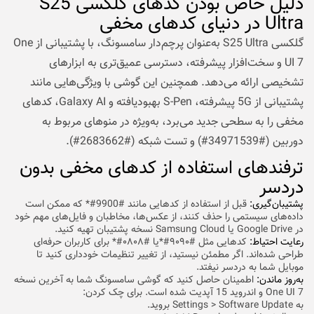
دلیل خاص بودن کدهای گلکسی S25
Ultra در دنیای کدهای مخفی
گلکسی S25 Ultra به‌عنوان پرچم‌دار سامسونگ، با پشتیبانی از One
UI 7 و سخت‌افزار پیشرفته، دسترسی عمیق‌تری به ابزارهای
تشخیصی ارائه می‌دهد. همچنین این گوشی با ویژگی‌هایی مانند
پشتیبانی از 5G پیشرفته، S-Pen بهبودیافته و Galaxy AI، کدهای
مخفی را به سطحی جدید می‌برد، به‌ویژه در منوهای مربوط به
دوربین (#34971539#) و تست شبکه (#2683662#).
ترفندهای استفاده از کدهای مخفی بدون
دردسر
پشتیبان‌گیری:
قبل از استفاده از کدهایی مانند #9900#* که ممکن است
داده‌های سیستمی را حذف کنند، از عکس‌ها، مخاطبان و فایل‌های مهم خود
در Google Drive یا Samsung Cloud نسخه پشتیبان تهیه کنید.
رعایت احتیاط:
کدهایی مثل #۹۰۹۰#*یا #۰۸۰۸#* برای کاربران حرفه‌ای
طراحی شده‌اند. اگر مطمئن نیستید، از تغییر تنظیمات خودداری کنید تا
موبایل شما به دردسر نیفتد.
به‌روز ماندن:
اطمینان حاصل کنید که گوشی سامسونگ شما به آخرین نسخه
One UI 7 و اندروید 15 آپدیت شده است. برای چک کردن:
به Settings > Software Update بروید.