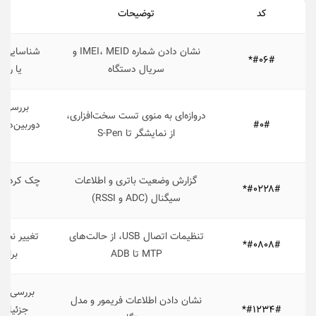
کد
توضیحات
نشان دادن شماره IMEI، MEID و
شناسایی ه
#۰۶#*
سریال دستگاه
یا رد
بررسی ع
دروازه‌ای به منوی تست سخت‌افزاری،
#۰#
از نمایشگر تا S-Pen
گزارش وضعیت باتری و اطلاعات
چک کردن سل
#۰۲۲۸#*
سیگنال (ADC و RSSI)
قد
تنظیمات اتصال USB، از حالت‌های
تغییر نحوه
#۰۸۰۸#*
MTP تا ADB
برای 
نشان دادن اطلاعات فریمور و مدل
#۱۲۳۴#*
جزئیات م