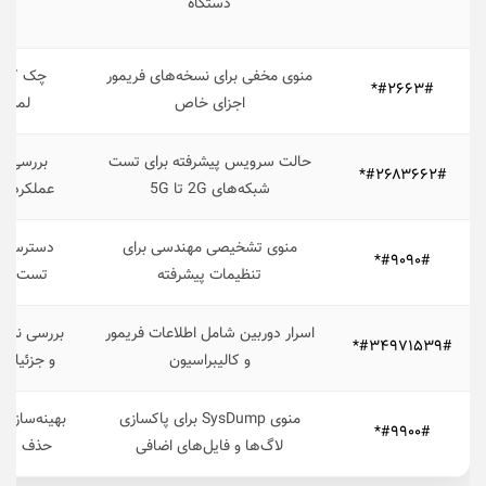
دستگاه
منوی مخفی برای نسخه‌های فریمور
#۲۶۶۳#*
اجزای خاص
لمسی، MCU/BIN 
حالت سرویس پیشرفته برای تست
#۲۶۸۳۶۶۲#*
شبکه‌های 2G تا 5G
عملکرد Wi-Fi برای عیب‌یابی اتصال
منوی تشخیصی مهندسی برای
دسترسی ب
#۹۰۹۰#*
تنظیمات پیشرفته
تست و ک
اسرار دوربین شامل اطلاعات فریمور
بررسی نسخه
#۳۴۹۷۱۵۳۹#*
و کالیبراسیون
و جزئیات 
منوی SysDump برای پاکسازی
بهینه‌سازی
#۹۹۰۰#*
لاگ‌ها و فایل‌های اضافی
حذف داده