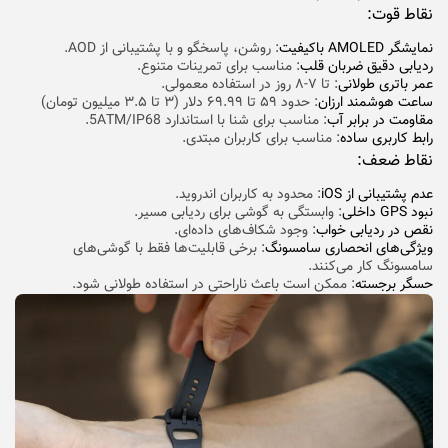
نقاط قوت:
نمایشگر AMOLED باکیفیت
: روشن، پاسخگو و با پشتیبانی از AOD.
ردیابی دقیق ضربان قلب
: مناسب برای تمرینات متنوع.
عمر باتری طولانی
: تا ۷-۸ روز در استفاده معمولی.
ساعت هوشمند ارزان
: حدود ۵۹ تا ۶۹.۹۹ دلار (۳ تا ۳.۵ میلیون تومان)
مقاومت در برابر آب
: مناسب برای شنا با استاندارد 5ATM/IP68.
رابط کاربری ساده
: مناسب برای کاربران مبتدی.
نقاط ضعف:
عدم پشتیبانی از iOS
: محدود به کاربران اندروید.
نبود GPS داخلی
: وابستگی به گوشی برای ردیابی مسیر.
نقص در ردیابی خواب
: وجود شکاف‌های داده‌ای.
ویژگی‌های انحصاری سامسونگ
: برخی قابلیت‌ها فقط با گوشی‌های
سامسونگ کار می‌کنند.
حسگر برجسته
: ممکن است باعث ناراحتی در استفاده طولانی شود.