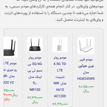
مودم‌های وای‌فای، در کنار انجام همه‌ی کارکردهای مودم سیمی، به
شما اجازه می‌دهند تا چندین دستگاه را با استفاده از پورت‌های اترنت
و وای‌فای به اینترنت متصل کنید.
مودم روتر
مودم روتر
مودم فیبر
مودم /LTE
4.5G TD-
3G/4G بی
نوری هوآوی
رو میزی نترب
LTE
سیم تی پی
مدل
مدل NWR-
نتربیت
لینک مدل
HG8245W5
M920 V2
مدل NW-
TL-
۸۰,۸۵۰,۰۰۰
MR100
661D
۷۰,۳۵۰,۰۰۰
ریال
ریال
,۴۹۰,۰۰۰
AC1200
۷۲,۴۹۰,۰۰۰
ریال
ریال
۷۶,۴۹۰,۰۰۰