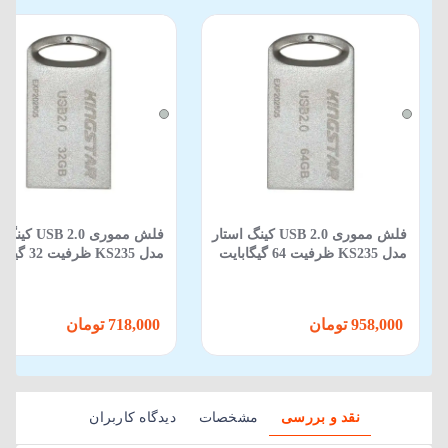
فلش مموری USB 2.0 کینگ استار
فلش مموری SB 2.0
مدل KS235 ظرفیت 64 گیگابایت
مدل KS235 ظرفیت 32 گیگابایت
958,000 تومان
718,000 تومان
نقد و بررسی
مشخصات
دیدگاه کاربران