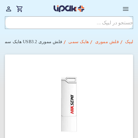
لیپک
فلش مموری
هایک سمی
فلش مموری USB3.2 هایک سمی مدل HIKSEMI HS-USB-E327C با ظرفیت 256 گیگابایت