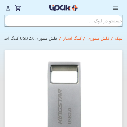
لیپک
فلش مموری
کینگ استار
فلش مموری USB 2.0 کینگ استار مدل KS234 ظرفیت 64 گیگابایت