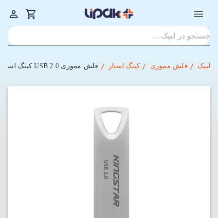
لیپک
فلش مموری
کینگ استار
فلش مموری USB 2.0 کینگ استار مدل KS222 ظرفیت 16 گیگابایت