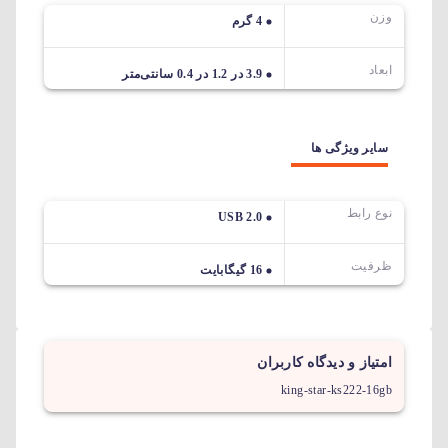
وزن
4 گرم
ابعاد
3.9 در 1.2 در 0.4 سانتی‌متر
سایر ویژگی ها
نوع رابط
USB 2.0
ظرفیت
16 گیگابایت
امتیاز و دیدگاه کاربران
king-star-ks222-16gb