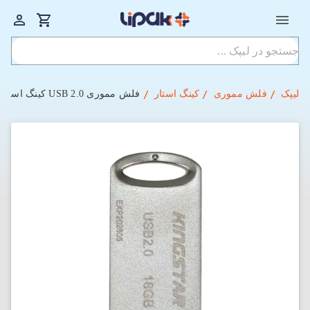
لیپک
فلش مموری
کینگ استار
فلش مموری USB 2.0 کینگ استار مدل KS235 ظرفیت 16 گیگابایت