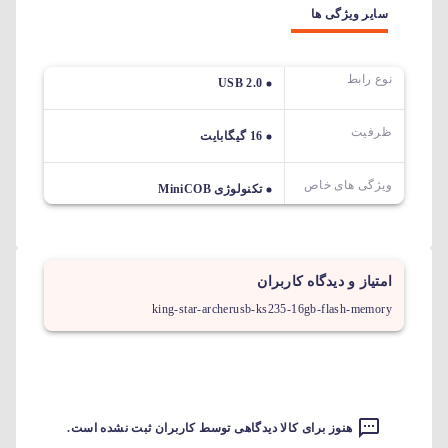
سایر ویژگی ها
نوع رابط
USB 2.0
ظرفیت
16 گیگابایت
ویژگی های خاص
تکنولوژی MiniCOB
امتیاز و دیدگاه کاربران
king-star-archerusb-ks235-16gb-flash-memory
هنوز برای کالا دیدگاهی توسط کاربران ثبت نشده است.