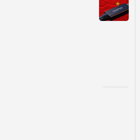
ا
ی
ن
ک
ا
ب
ل
ج
د
ی
د
.
.
.
توسط
تیم تولید محتوا
۱۴۰۵-۰۵-۱۲
بهترین‌های
تبلت
ب
ه
ت
ر
ی
ن
ت
ب