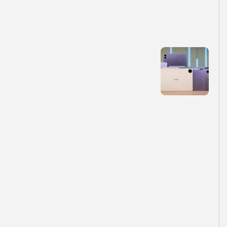
ل
ت‌
ه
ا
ی
۲
۰
۲
۶
؛
م
ع
ر
ف
ی
و
ب
ر
ر
س
ی
.
.
.
توسط
تیم تولید محتوا لیپک
۱۴۰۵-۰۵-۱۲