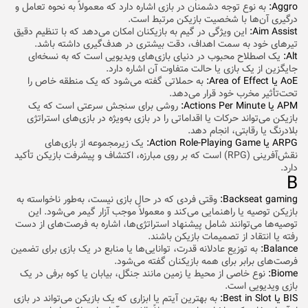
Aggro:
به نوع توجه دشمنان در بازی اشاره دارد که معمولاً به نحوه تعامل و
درگیری آن‌ها با شخصیت بازیکن مرتبط است.
Aim Assist:
این ویژگی در گیم به بازیکنان امکان می‌دهد که با تنظیم دقیق
تیرهای خود به سمت اهداف، دقت بیشتری در هدف‌گیری داشته باشد.
Alt:
یک اصطلاح محبوب در دنیای بازی‌های ویدیویی است که به نسخه‌ای
جایگزین از یک بازی یا حالت متفاوت آن اشاره دارد.
AoE یا Area of Effect:
به حملاتی گفته می‌شود که یک منطقه خاص را
تحت‌تأثیر مخرب خود قرار می‌دهد.
APM یا Actions Per Minute:
روشی برای سنجش سرعتی است که یک
بازیکن می‌تواند حرکات یا اقداماتی را در بازی به‌ویژه در بازی‌های استراتژی
بلادرنگ یا رقابتی، انجام دهد.
ARPG یا Action Role-Playing Game:
یک زیرمجموعه از بازی‌های
نقش‌آفرینی (RPG) است که بر روی مبارزه، اکتشاف و پیشرفت بازیکن تأکید
دارد.
B
Backseat gaming:
وقتی فردی که در حال بازی نیست، به‌طور ناخواسته به
بازیکن توصیه یا راهنمایی می‌کند و معمولاً موجب آزار گیمر می‌شود. این
توصیه‌ها می‌توانند شامل پیشنهاد استراتژی‌ها، اشاره به فرصت‌های از دست
رفته یا انتقاد از تصمیمات بازیکن باشند.
Balance:
به توزیع عادلانه قدرت، توانایی‌ها یا منابع در یک بازی برای تضمین
فرصت‌های برابر برای همه بازیکنان گفته می‌شود.
Biome:
نوع خاصی از محیط یا زمین مانند جنگل، بیابان یا کوه برفی در یک
بازی ویدیویی است.
BIS یا Best in Slot:
به بهترین آیتم یا ابزاری که یک بازیکن می‌تواند در بازی