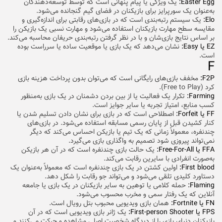
Easter Egg:
یک ویژگی یا پیام پنهانی است که توسط توسعه‌دهندگان
به‌عنوان یک سورپرایز برای بازیکنان در فضای گیم گنجانده می‌شود.
Elo:
یک سیستم رتبه‌بندی است که در بازی‌های رقابتی برای اندازه‌گیری و
مقایسه سطح مهارت بازیکنان استفاده می‌شود و مهارت نسبی یک بازیکن را
بر اساس نتایج بازی‌شان و با در نظر گرفتن رتبه‌بندی حریفان محاسبه می‌کند.
EZ یا
Easy:
نشان می‌دهد که یک بازی یا موقعیت ساده یا سرراست بوده
است.
F
F2P:
مخفف بازی‌های رایگانی است که می‌توان بدون پرداخت هزینه بازی
کرد (Free to Play).
Farming:
تکرار یک فعالیت یا از بین بردن دشمنان در یک بازی به‌منظور
کسب منابع، امتیاز تجربه یا سایر جوایز است.
FF یا Forfeit:
اصطلاحی است که در بازی برای نشان دادن تسلیم شدن یا
کنار کشیدن قبل از پایان رسمی مسابقه استفاده می‌شود. در بازی‌های
چندنفره، معمولاً زمانی که یک تیم یا بازیکن احساس می‌کند که دیگر
نمی‌تواند پیروزی شود تصمیم به واگذاری بازی می‌گیرد.
FFA یا Free-For-All:
یک حالت بازی چندنفره است که در آن هر بازیکن
به‌صورت انفرادی با سایرین رقابت می‌کند.
First blood:
اولین کشتن در یک بازی چندنفره است که معمولاً به‌عنوان یک
دستاورد کلیدی تلقی می‌شود و می‌تواند جو رقابت را شکل دهد.
Flaming:
حمله کلامی یا توهین به سایر بازیکنان در یک بازی یا جامعه
آنلاین که یک رفتار سمی و مخرب محسوب می‌شود.
FN یا Fortnite:
همان بازی ویدیویی محبوب بتل رویال است.
FPS یا First-person Shooter:
یک ژانر بازی ویدیویی است که در آن
بازیکنان دنیای بازی را از دیدگاه شخصیت اصلی مشاهده و حرکت می‌کنند و