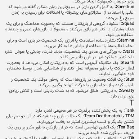
برابر حریفان کم‌مهارت ایجاد می‌کند.
Speedrun:
به کامل کردن بازی در سریع‌ترین زمان ممکن گفته می‌شود که
اغلب با استفاده از استراتژی‌های پیشرفته یا اشکالات برای رسیدن به زمان
سریع رخ می‌دهد.
Squad
:
اسکوئاد گروهی از بازیکنان هستند که به‌صورت هماهنگ و برای یک
هدف مشترک در کنار هم بازی می‌کنند و معمولاً در بازی‌های تیمی و چندنفره
استفاده می‌شود.
Stamina:
نشان‌دهنده استقامت یا انرژی یک شخصیت در بازی است و برای
انجام فعالیت‌ها یا استفاده از توانایی‌ها به کار می‌رود.
Stats:
به ویژگی‌های عددی یک شخصیت، مانند قدرت، چابکی یا هوش اشاره
دارد که بر عملکرد آنها در بازی تأثیر می‌گذارد.
Stealth:
یک مکانیک گیم‌پلی است که به بازیکنان امکان می‌دهد تا به‌صورت
فعال حرکت یا به‌طور مخفیانه عمل کنند و از شناسایی شدن توسط دشمنان
خود جلوگیری نمایند.
Stun:
یک افکت وضعیت در بازی‌ها است که به‌طور موقت یک شخصیت را
ناتوان کرده و از انجام بازی یا حرکت آنها جلوگیری می‌کند.
Sweaty:
به بازیکنی اطلاق می‌شود که به شدت رقابتی است و تلاش زیادی
برای بردن دارد.
T
Tank:
به یک پخش‌کننده پرقدرت در هر محیطی اشاره دارد.
TDM یا Team Deathmatch:
یک حالت بازی چند‌نفره که در آن دو تیم برای
کشتن یکدیگر و کسب بیشترین امتیاز به رقابت می‌پردازند.
Tea Bag:
یک اکشن تهاجمی است که در آن بازیکن به‌طور مکرر بر روی یک
حریف سرنگون شده خیمه می‌زنند.
Tilt:
زمانی اتفاق می‌افتد که بازیکن از نظر احساسی ناامید یا آشفته می‌شود و