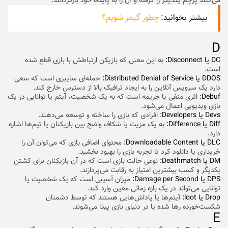
می‌کنند پرچم یکدیگر را گرفته و آن را به پایگاه خود بازگردانند.
بیشتر بخوانید:
چطور گیمر شویم؟
D
DC یا Disconnect:
به این معنی که بازیکن ارتباطش با بازی قطع شده
است.
DDOS یا Distributed Denial of Service:
حمله‌ای سایبری است که سعی
دارد یک سرویس آنلاین را به ایجاد ترافیک بالا از دسترس خارج کند.
Debuf:
اثری منفی یا جریمه است که به یک شخصیت، آیتم یا توانایی در یک
بازی ویدیویی اعمال می‌شود.
Devs یا Developers:
افرادی که بازی را ساخته و توسعه می‌دهند.
Diff یا Difference:
به یک مزیت یا شکاف واضح بین بازیکنان یا تیم‌ها اشاره
دارد.
DLC یا Downloadable Content:
محتوای اضافی بازی که می‌توان آن را
خریداری یا دانلود کرد تا تجربه بازی را بهبود بخشید.
DM یا Deathmatch:
نوعی حالت بازی است که در آن بازیکنان برای کشتن
یکدیگر و کسب بیشترین امتیاز به رقابت می‌پردازند.
DPS یا Damage per Second:
میزان آسیبی است که یک شخصیت یا
توانایی می‌تواند در یک بازه زمانی معین وارد کند.
Drop یا loot:
آیتم‌ها یا پاداش‌هایی هستند که توسط دشمنان
شکست‌خورده رها شده یا در دنیای بازی پیدا می‌شوند.
E