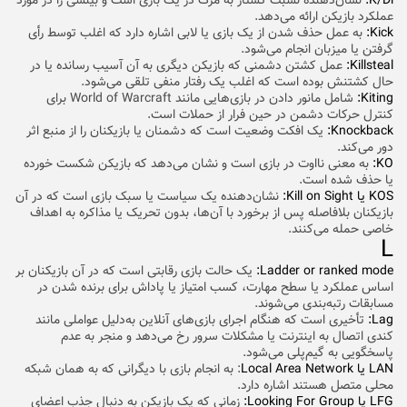
K/Di:
نشان‌دهنده نسبت کشتار به مرگ در یک بازی است و بینشی را در مورد
عملکرد بازیکن ارائه می‌‌‌دهد.
Kick:
به عمل حذف شدن از یک بازی یا لابی اشاره دارد که اغلب توسط رأی
گرفتن یا میزبان انجام می‌شود.
Killsteal:
عمل کشتن دشمنی که بازیکن دیگری به آن آسیب رسانده یا در
حال کشتنش بوده است که اغلب یک رفتار منفی تلقی می‌شود.
Kiting:
شامل مانور دادن در بازی‌هایی مانند World of Warcraft برای
کنترل حرکات دشمن در حین فرار از حملات است.
Knockback:
یک افکت وضعیت است که دشمنان یا بازیکنان را از منبع اثر
دور می‌کند.
KO:
به معنی نا‌‌اوت در بازی است و نشان می‌دهد که بازیکن شکست خورده
یا حذف شده است.
KOS یا Kill on Sight:
نشان‌دهنده یک سیاست یا سبک بازی است که در آن
بازیکنان بلافاصله پس از برخورد با آن‌ها، بدون تحریک یا مذاکره به اهداف
خاصی حمله می‌کنند.
L
Ladder or ranked mode:
یک حالت بازی رقابتی است که در آن بازیکنان بر
اساس عملکرد یا سطح مهارت، کسب امتیاز یا پاداش برای برنده شدن در
مسابقات رتبه‌بندی می‌شوند.
Lag:
تأخیری است که هنگام اجرای بازی‌های آنلاین به‌دلیل عواملی مانند
کندی اتصال به اینترنت یا مشکلات سرور رخ می‌دهد و منجر به عدم
پاسخگویی به گیم‌پلی می‌شود.
LAN یا Local Area Network
: به انجام بازی با دیگرانی که به همان شبکه
محلی متصل هستند اشاره دارد.
LFG یا Looking For Group:
زمانی که یک بازیکن به دنبال جذب اعضای