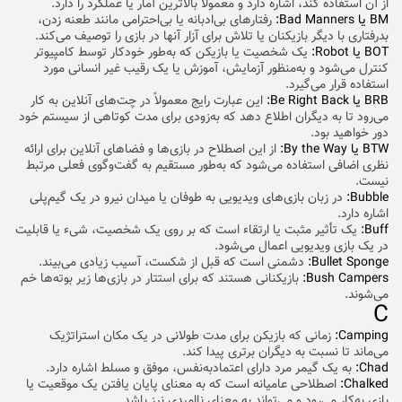
از آن استفاده کند، اشاره دارد و معمولاً بالاترین آمار یا عملکرد را دارد.
BM یا Bad Manners:
رفتارهای بی‌ادبانه یا بی‌احترامی مانند طعنه زدن،
بدرفتاری با دیگر بازیکنان یا تلاش برای آزار آنها در بازی را توصیف می‌‌کند.
BOT یا Robot:
یک شخصیت یا بازیکن که به‌طور خودکار توسط کامپیوتر
کنترل می‌شود و به‌منظور آزمایش، آموزش یا یک رقیب غیر انسانی مورد
استفاده قرار می‌گیرد.
BRB یا Be Right Back:
این عبارت رایج معمولاً در چت‌های آنلاین به کار
می‌رود تا به دیگران اطلاع دهد که به‌زودی برای مدت کوتاهی از سیستم خود
دور خواهید بود.
BTW یا By the Way:
از این اصطلاح در بازی‌ها و فضاهای آنلاین برای ارائه
نظری اضافی استفاده می‌شود که به‌طور مستقیم به گفت‌وگوی فعلی مرتبط
نیست.
Bubble:
در زبان بازی‌های ویدیویی به طوفان یا میدان نیرو در یک گیم‌پلی
اشاره دارد.
Buff:
یک تأثیر مثبت یا ارتقاء است که بر روی یک شخصیت، شیء یا قابلیت
در یک بازی ویدیویی اعمال می‌شود.
Bullet Sponge:
دشمنی است که قبل از شکست، آسیب زیادی می‌بیند.
Bush Campers:
بازیکنانی هستند که برای استتار در بازی‌ها زیر بوته‌ها خم
می‌شوند.
C
Camping:
زمانی که بازیکن برای مدت طولانی در یک مکان استراتژیک
می‌ماند تا نسبت به دیگران برتری پیدا کند.
Chad:
به یک گیمر مرد دارای اعتماد‌به‌نفس، موفق و مسلط اشاره دارد.
Chalked:
اصطلاحی عامیانه است که به معنای پایان یافتن یک موقعیت یا
بازی به‌کار می‌رود و می‌تواند به معنای ناامیدی نیز باشد.