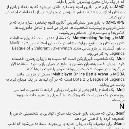
که در یک زمان معین بیشترین تأثیر را دارند.
MMO:
به بازی‌های آنلاین انبوه چندنفره اطلاق می‌شود که به تعداد زیادی از
بازیکنان اجازه می‌دهد تا به‌طور همزمان در جهان‌های باز با تعاملات اجتماعی
بازی کنند.
MMORPG:
به بازی‌های نقش‌آفرینی آنلاین انبوه چندنفره اشاره دارد که بر
نقش‌آفرینی و پیشرفت شخصیت‌ها تمرکز می‌کنند و شامل مأموریت‌ها،
کلاس‌ها و سیستم‌های اجتماعی می‌شوند.
MMR یا Matchmaking Rating:
یک مقدار عددی است که برای مطابقت
دادن بازیکنان با سطوح مهارت مشابه در یک بازی استفاده می‌شود. MMR
به‌طور گسترده در بازی‌هایی مانند Valorant ،Overwatch و League of
Legends به کار می‌رود.
Mob:
یک شخصیت غیربازیکن است که نسبت به بازیکن رفتاری خصمانه
دارد. اوباش اغلب به‌عنوان دشمن یا مانع در دنیای بازی مورد استفاده قرار
می‌گیرند و در صورت شکست می‌توانند جوایز را غارت یا رها کنند.
MOBA یا Multiplayer Online Battle Arena:
سبکی از بازی‌ها مانند
League of Legends یا Dota 2 است که در آن تیم‌ها در یک میدان نبرد به
رقابت می‌پردازند.
Mod:
یک اصلاح یا افزودنی از تغییرات زیبایی گرفته تا تعمیرات اساسی
پیچیده در یک بازی است که ویژگی‌ها یا گیم‌پلی را تغییر داده یا بهبود
می‌بخشد.
N
Nerf:
زمانی که سازنده بازی قدرت یک سلاح، توانایی یا شخصیتی خاص را
تضعیف کرده یا کاهش می‌دهد.
Noob:
برای توصیف یک بازیکن جدید یا بی‌تجربه استفاده می‌شود که اغلب