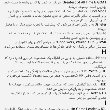
GOAT یا Greatest of All Time:
بازیکن یا تیمی را که در رشته یا دسته خود
بهترین است توصیف می‌کند.
God Mode:
یک تقلب یا هک است که موجب می‌شود شخصیت بازیکن در
برابر آسیب یا سایر تأثیرات منفی در بازی مصون بماند و معمولاً برای آسان
شدن گیم‌پلی به کار می‌رود.
Griefer:
به بازیکنی اطلاق می‌شود که پیشرفت یا تجربه بازی دیگران را مختل
می‌کند.
Gulag:
در برخی بازی‌ها منطقه یا حالتی است که بازیکنان حذف شده باید
برای پیوستن به بازی اصلی بجنگند.
GWK یا Good work, WKeep it Up:
در جوامع آنلاین برای تشویق یا
ستایش سایر بازیکنان به خاطر تلاش‌ها یا دستاوردهایشان استفاده می‌شود.
H
Hitbox:
منطقه نامرئی به جایی در اطراف یک شخصیت در بازی اشاره دارد که
به شناسایی برخوردها کمک می‌کند و بر نتیجه حملات یا توانایی‌ها اثر
می‌گذارد.
HP یا Hit Points:
معیاری برای سنجش سلامت یا زندگی یک شخصیت در
بازی است. وقتی HP شخصیتی به صفر می‌رسد، معمولاً شکست می‌خورد یا
می‌میرد.
HUD:
یک رابط گرافیکی است که اطلاعات مهمی مانند سلامتی، مهمات یا
اهداف شخصیت را به بازیکن نمایش می‌دهد.
Hz یا Hertz:
نرخ تازه‌سازی نمایشگر را اندازه‌گیری می‌کند. هرتز بالاتر به
معنای گیم‌پلی روان‌تر است.
I
IGL یا In-Game Leader:
این بازیکن مسئول استراتژی و هماهنگی اقدامات