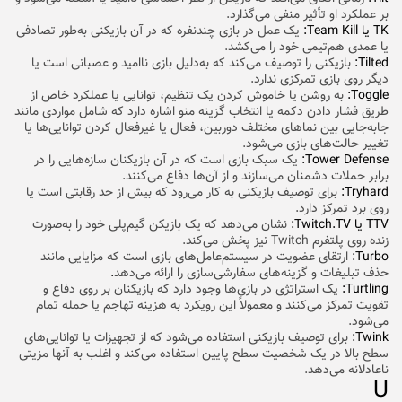
بر عملکرد او تأثیر منفی می‌گذارد.
TK یا Team Kill:
یک عمل در بازی چند‌نفره که در آن بازیکنی به‌طور تصادفی
یا عمدی هم‌تیمی خود را می‌کشد.
Tilted:
بازیکنی را توصیف می‌کند که به‌دلیل بازی ناامید و عصبانی است یا
دیگر روی بازی تمرکزی ندارد.
Toggle:
به‌ روشن یا خاموش کردن یک تنظیم، توانایی یا عملکرد خاص از
طریق فشار دادن دکمه یا انتخاب گزینه منو اشاره دارد که شامل مواردی مانند
جابه‌جایی بین نماهای مختلف دوربین، فعال یا غیرفعال کردن توانایی‌ها یا
تغییر حالت‌های بازی می‌شود.
Tower Defense:
یک سبک بازی است که در آن بازیکنان سازه‌هایی را در
برابر حملات دشمنان می‌سازند و از آن‌ها دفاع می‌کنند.
Tryhard:
برای توصیف بازیکنی به کار می‌رود که بیش از حد رقابتی است یا
روی برد تمرکز دارد.
TTV یا Twitch.TV:
نشان می‌دهد که یک بازیکن گیم‌پلی خود را به‌صورت
زنده روی پلتفرم Twitch نیز پخش می‌کند.
Turbo:
ارتقای عضویت در سیستم‌عامل‌های بازی است که مزایایی مانند
حذف تبلیغات و گزینه‌های سفارشی‌سازی را ارائه می‌دهد
.
Turtling:
یک استراتژی در بازی‌ها وجود دارد که بازیکنان بر روی دفاع و
تقویت تمرکز می‌کنند و معمولاً این رویکرد به هزینه تهاجم یا حمله تمام
می‌شود.
Twink:
برای توصیف بازیکنی استفاده می‌شود که از تجهیزات یا توانایی‌های
سطح بالا در یک شخصیت سطح پایین استفاده می‌کند و اغلب به آنها مزیتی
ناعادلانه می‌دهد.
U