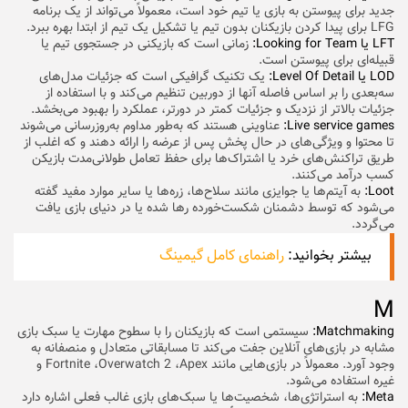
جدید برای پیوستن به بازی یا تیم خود است، معمولاً می‌تواند از یک برنامه
LFG برای پیدا کردن بازیکنان بدون تیم یا تشکیل یک تیم از ابتدا بهره ببرد.
LFT یا Looking for Team:
زمانی است که بازیکنی در جستجوی تیم یا
قبیله‌ای برای پیوستن است.
LOD یا Level Of Detail:
یک تکنیک گرافیکی است که جزئیات مدل‌های
سه‌بعدی را بر اساس فاصله آنها از دوربین تنظیم می‌کند و با استفاده از
جزئیات بالاتر از نزدیک و جزئیات کمتر در دورتر، عملکرد را بهبود می‌بخشد.
Live service games:
عناوینی هستند که به‌طور مداوم به‌روزرسانی می‌شوند
تا محتوا و ویژگی‌های در حال پخش پس از عرضه را ارائه دهند و که اغلب از
طریق تراکنش‌های خرد یا اشتراک‌ها برای حفظ تعامل طولانی‌مدت بازیکن
کسب درآمد می‌کنند.
Loot:
به آیتم‌ها یا جوایزی مانند سلاح‌ها، زره‌ها یا سایر موارد مفید گفته
می‌شود که توسط دشمنان شکست‌خورده رها شده یا در دنیای بازی یافت
می‌گردد.
بیشتر بخوانید:
راهنمای کامل گیمینگ
M
Matchmaking:
سیستمی است که بازیکنان را با سطوح مهارت یا سبک بازی
مشابه در بازی‌های آنلاین جفت می‌کند تا مسابقاتی متعادل و منصفانه به
وجود آورد. معمولاً در بازی‌هایی مانند Fortnite ،Overwatch 2 ،Apex و
غیره استفاده می‌شود.
Meta:
به استراتژی‌ها، شخصیت‌ها یا سبک‌های بازی غالب فعلی اشاره دارد