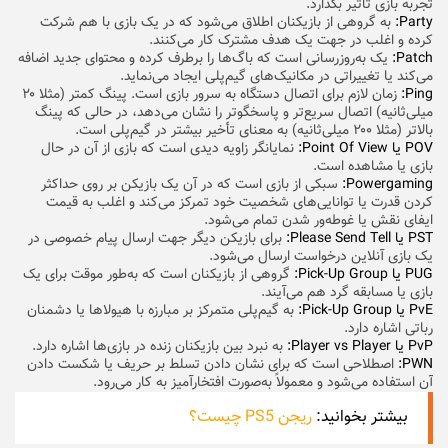
تجربه بازی تأثیر بگذارد.
Party:
به گروهی از بازیکنان اطلاق می‌شود که در یک بازی با هم شرکت
کرده و اغلب در جهت یک هدف مشترک کار می‌کنند.
Patch:
یک به‌روز‌رسانی است که باگ‌ها را برطرف کرده و محتوای جدید اضافه
می‌کند یا تغییراتی در مکانیک‌های گیم‌پلی ایجاد می‌نماید.
Ping:
زمان لازم برای اتصال دستگاه به سرور بازی است. پینگ کمتر (مثلا ۲۰
میلی‌ثانیه) اتصال سریع‌تر و پاسخگوتر را نشان می‌دهد، در حالی که پینگ
بالاتر (مثلا ۲۰۰ میلی‌ثانیه) به معنای تأخیر بیشتر در گیم‌پلی است.
POV یا Point Of View:
نمایانگر زاویه‌ دیدی است که بازی از آن در حال
بازی یا مشاهده است.
Powergaming:
سبکی از بازی است که در آن یک بازیکن بر روی حداکثر
کردن قدرت یا توانایی‌های شخصیت خود تمرکز می‌کند و اغلب به قیمت
ایفای نقش یا غوطه‌ور شدن تمام می‌شود.
PST یا Please Send Tell:
برای بازیکن دیگر جهت ارسال پیام خصوصی در
یک بازی آنلاین درخواست ارسال می‌شود.
PUG یا Pick-Up Group:
گروهی از بازیکنان است که به‌طور موقت برای یک
بازی یا مسابقه گرد هم می‌آیند.
PvE یا Pick-Up Group:
به گیم‌پلی متمرکز بر مبارزه با هیولاها یا دشمنان
رباتی اشاره دارد.
PvP یا Player vs Player:
به نبرد بین بازیکنان زنده در بازی‌ها اشاره دارد.
PWN:
اصطلاحی است که برای نشان دادن تسلط بر حریف یا شکست دادن
آن استفاده می‌شود و معمولاً به‌صورت افتخارآمیز به کار می‌رود.
بیشتر بخوانید:
ریجن PS5 چیست؟