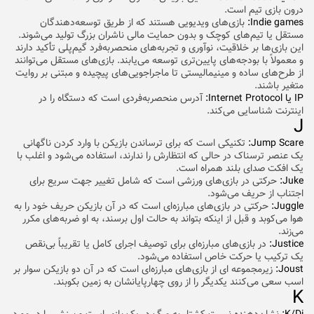
درون بازی تیم است.
Indie games:
بازی‌های ویدیویی هستند که از طریق توسعه‌دهندگان
مستقل یا تیم‌های کوچک و بدون حمایت مالی ناشران بزرگ تولید می‌شوند.
این بازی‌ها بر خلاقیت، نوآوری و تجربه‌های منحصربه‌فرد گیم‌پلی تأکید دارند
و معمولاً با بودجه‌های پایین‌تری توسعه می‌یابند. بازی‌های مستقل می‌توانند
از طرح‌های ساده و مینیمالیستی تا ماجراجویی‌های پیچیده و مبتنی بر روایت
متغیر باشند.
IP یا Internet Protocol:
آدرس منحصر‌به‌فردی است که دستگاه را در
اینترنت شناسایی می‌کند.
J
Jump Scare:
تکنیکی است که برای ترساندن بازیکن با وارد کردن ناگهانی
یک عنصر ترسناک در حالی که انتظارش را ندارند، استفاده می‌شود و اغلب با
یک افکت صدای بلند همراه است.
Juke:
حرکتی در بازی‌های ورزشی است که شامل تغییر جهت سریع برای
اجتناب از حریف می‌شود.
Juggle:
حرکتی در بازی‌های مبارزه‌ای است که در آن بازیکن حریف خود را به
هوا می‌کوبد و قبل از اینکه بتواند به حالت اول برسند، به او ضربه‌های مکرر
می‌زند.
Justice:
در بازی‌های مبارز‌ه‌ای برای توصیف اجرای کامل یا تقریباً بی‌نقص
یک ترکیب یا حرکت خاص استفاده می‌شود.
Joust:
زیرمجموعه ای از بازی‌های مبارزه‌ای است که در آن دو بازیکن سوار بر
اسب سعی می‌کنند یکدیگر را از روی چهارپایانشان به زمین بکوبند.
K