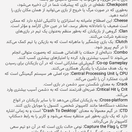
Checkpoint:
نقطه‌ای در بازی که پیشرفت شما در آن ذخیره می‌شود،
به‌طوری که در صورت مرگ یا خروج از بازی می‌توانید از همان مکان بازی را
ادامه دهید.
Cheese:
این اصطلاح عامیانه به استراتژی یا تاکتیکی اشاره دارد که ممکن
است ضعیف یا ناعادلانه به‌نظر برسد، اما در عین حال کارآمد و مؤثر است.
Clan:
گروهی از بازیکنان که به‌طور منظم به‌عنوان یک تیم در بازی‌های
چندنفره شرکت می‌کنند.
Clutch:
یک بازی چشمگیر یا ماهرانه است که به بازیکن یا تیم کمک می‌کند
تا در گیم پیروز شود.
Combo:
دنباله‌ای از حملات یا اقداماتی هستند که به‌صورت متوالی انجام
می‌شوند تا آسیب بیشتری وارد کرده یا امتیازهای بیشتری کسب کنند.
Co-op Gameplay:
گیم‌پلی‌ای مشارکتی است که در آن بازیکنان برای رسیدن
به یک هدف مشترک با یکدیگر همکاری می‌کنند.
CPU یا Central Processing Unit:
جزء اصلی هر سیستم گیمینگی است که
قدرت عملکرد آن را تأمین می‌کند.
Crack:
به معنای شکستن سپر دشمن در بازی است.
Crit یا Critical Hit:
ضربه‌ای قدرتمند است که به دشمن آسیب بیشتری وارد
می‌کند.
Cross-platform:
به بازیکنان امکان می‌دهد تا با سایر بازیکنان در انواع
مختلف دستگاه‌ها مانند کامپیوتر شخصی، کنسول یا موبایل بازی کنند.
CTD:
در گیم معمولاً به معنای “
Crash To Desktop
” است و به زمانی اشاره
دارد که یک بازی به‌طور غیر منتظره بسته می‌شود و کاربر را به رابط دسکتاپ
کامپیوتر باز می‌گرداند.
CTF یا Capture the Flag:
نوعی حالت بازی است که در آن دو تیم سعی