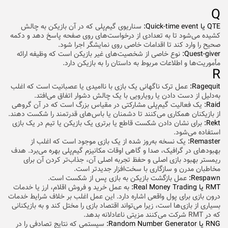
Q
QTE یا Quick-time event:
سناریوی گیم‌پلی که در آن بازیکن به چالش
کشیده می‌شود تا به تعدادی از درخواست‌های روی صفحه پاسخ دهد و دکمه
صحیح را وارد کند تا اقدامات خاصی روی نمایشگر اجرا شود.
Quest-giver:
نوع خاصی از شخصیت‌های غیر بازیکن است که وظیفه ارائه
مأموریت‌ها و اطلاعات مربوط به داستان را به بازیکن دارد.
R
Ragequit:
عمل ترک ناگهانی یک بازی با ناامیدی یا عصبانیت است که اغلب
به‌دلیل از دست دادن یا رویارویی با یک چالش دشوار اتفاق می‌افتد.
Raid:
یک فعالیت گیم‌پلی مشارکتی در مقیاس بزرگ است که در آن گروهی
از بازیکنان همکاری می‌کنند تا دشمنان یا باس‌های قدرتمند را شکست دهند.
Rekt:
برای نشان دادن شکست قاطع یا برتری یک بازیکن یا تیم در یک بازی
استفاده می‌شود.
Remaster:
یک نسخه به‌روز شده از یک بازی موجود است که اغلب از
بهبودهای در گرافیک، صدا و گاهی اوقات مکانیزم گیم‌پلی بهره می‌برد. هدف
ریمستر بهبود بازی اصلی و حفظ تجربه اصلی آن، جذاب‌تر کردن آن برای
مخاطبان مدرن و سازگاری با سخت‌افزار جدیدتر است.
Respawn:
عمل بازگشت بازیکن به بازی پس از شکست است.
RMT یا Real Money Trading:
به عمل خرید و فروش اقلام، ارز یا خدمات
درون بازی برای پول واقعی اشاره دارد. این عمل اغلب بر خلاف شرایط خدمات
بسیاری از بازی‌ها است، زیرا می‌تواند اقتصاد بازی را مختل کند و به بازیکنانی
که در RMT شرکت می‌کنند مزیتی ناعادلانه بدهد.
RNG یا Random Number Generator:
سیستمی که نتایج تصادفی را در