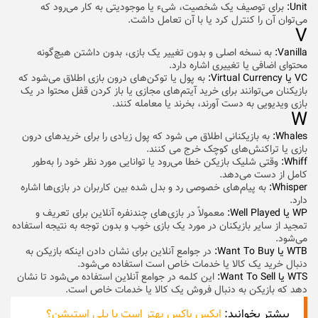
Unit:
برای توصیف یک شخصیت، شیء یا موجودیتی به کار می‌رود که
می‌توان آن را کنترل کرد یا با آن تعامل داشت.
V
Vanilla:
به نسخه اصلی و بدون تغییر یک بازی، بدون داشتن هیچ‌گونه
محتوای اضافی یا تغییری اشاره دارد.
VC یا Virtual Currency:
به پول یا توکن‌های درون بازی اطلاق می‌شود که
بازیکنان می‌توانند برای خرید آیتم‌های مجازی یا باز کردن قفل محتوا در یک
بازی ویدیویی به دست آورند، بخرند یا معامله کنند.
W
Whales:
به بازیکنانی اطلاق می شود که پول زیادی را برای خریدهای درون
بازی یا تراکنش‌های کوچک خرج می کنند.
Whiff:
وقتی شلیک بازیکن خطا می‌رود یا توانایی مورد نظر خود را به‌طور
کامل از دست می‌دهد.
Whisper:
به پیام‌های خصوصی رد و بدل شده بین کاربران در بازی‌ها اشاره
دارد.
WP یا Well Played:
معمولاً در بازی‌های چندنفره آنلاین برای تعریف و
تمجید از سایر بازیکنان در مورد یک بازی خوب و بدون توجه به نتیجه استفاده
می‌شود.
WTB یا Want To Buy:
در جوامع آنلاین برای نشان دادن اینکه بازیکن به
دنبال خرید یک کالا یا خدمات خاص است استفاده می‌شود.
WTS یا Want To Sell:
این کلمه در جوامع آنلاین استفاده می‌شود تا نشان
دهد که بازیکن به دنبال فروش یک کالا یا خدمات خاص است.
بیشتر بخوانید:
ایکس باکس بهتر است یا پلی استیشن؟