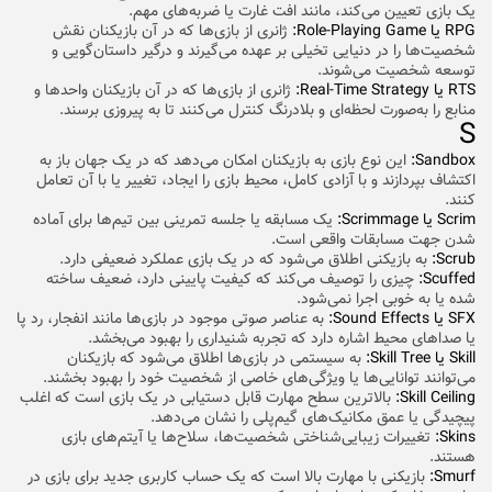
یک بازی تعیین می‌کند، مانند افت غارت یا ضربه‌های مهم.
RPG یا Role-Playing Game:
ژانری از بازی‌ها که در آن بازیکنان نقش
شخصیت‌ها را در دنیایی تخیلی بر عهده می‌گیرند و درگیر داستان‌گویی و
توسعه شخصیت می‌شوند.
RTS یا Real-Time Strategy:
ژانری از بازی‌ها که در آن بازیکنان واحدها و
منابع را به‌صورت لحظه‌ای و بلادرنگ کنترل می‌کنند تا به پیروزی برسند.
S
Sandbox:
این نوع بازی به بازیکنان امکان می‌دهد که در یک جهان باز به
اکتشاف بپردازند و با آزادی کامل، محیط بازی را ایجاد، تغییر یا با آن تعامل
کنند.
Scrim یا Scrimmage:
یک مسابقه یا جلسه تمرینی بین تیم‌ها برای آماده
شدن جهت مسابقات واقعی است.
Scrub:
به بازیکنی اطلاق می‌شود که در یک بازی عملکرد ضعیفی دارد.
Scuffed:
چیزی را توصیف می‌کند که کیفیت پایینی دارد، ضعیف ساخته
شده یا به خوبی اجرا نمی‌شود.
SFX یا Sound Effects:
به عناصر صوتی موجود در بازی‌ها مانند انفجار، رد پا
یا صداهای محیط اشاره دارد که تجربه شنیداری را بهبود می‌بخشد.
Skill یا Skill Tree:
به سیستمی در بازی‌ها اطلاق می‌شود که بازیکنان
می‌توانند توانایی‌ها یا ویژگی‌های خاصی از شخصیت خود را بهبود بخشند.
Skill Ceiling:
بالاترین سطح مهارت قابل دستیابی در یک بازی است که اغلب
پیچیدگی یا عمق مکانیک‌های گیم‌پلی را نشان می‌دهد.
Skins:
تغییرات زیبایی‌شناختی شخصیت‌ها، سلاح‌ها یا آیتم‌های بازی
هستند.
Smurf:
بازیکنی با مهارت بالا است که یک حساب کاربری جدید برای بازی در