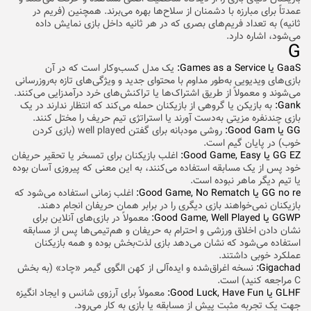
عمدتاً برای مبارزه با دشمنان از سلاح‌ها بهره می‌برند. همچنین (فریم در
ثانیه) به تعداد فریم‌های بصری که در هر ثانیه داخل بازی نمایش داده
می‌شود، اشاره دارد.
G
GaaS یا Games as a Service:
یک مدل کسب‌وکار است که در آن
بازی‌های ویدیویی به‌طور مداوم با محتوای جدید و ویژگی‌های تازه به‌روزرسانی
می‌شوند و معمولاً از طریق اشتراک‌ها یا تراکنش‌های خرد درآمدزایی می‌کنند.
Gank:
به بازیکن یا گروهی از بازیکنان حمله می‌کند که انتظار ندارند در یک
بازی چندنفره مزیتی به‌دست آورند یا استراتژی تیم حریف را مختل کنند.
GG یا Good Gam:
روشی مودبانه برای گفتن well played (بازی کردن
خوب) در پایان گیم است.
GG EZ یا Good Game, Easy:
اغلب بازیکنان برای تمسخر یا تحقیر حریفان
خود پس از یک مسابقه استفاده می‌کنند، به این معنی که پیروزی آسان بوده
یا تیم دیگر ماهر نبوده است.
GG no re یا Good Game, No Rematch:
اغلب زمانی استفاده می‌شود که
بازیکنان نمی‌خواهند بازی دیگری را در برابر همان حریفان انجام دهند.
GGWP یا Good Game, Well Played:
معمولاً در بازی‌های آنلاین برای
نشان دادن اخلاق ورزشی و احترام به حریفان و هم‌تیمی‌ها پس از مسابقه
استفاده می‌شود که نشان می‌دهد بازی لذت‌بخش بوده و همه بازیکنان
عملکرد خوبی داشتند.
Gigachad:
نسخه اغراق‌شده و ایده‌آلی از کهن الگوی گیمر «چاد» (به بخش
C مراجعه کنید) است.
GLHF یا
Good Luck, Have Fun:
معمولاً برای آرزوی شانس و ایجاد انگیزه
جهت یک تجربه مثبت پیش از مسابقه یا بازی به کار می‌رود.