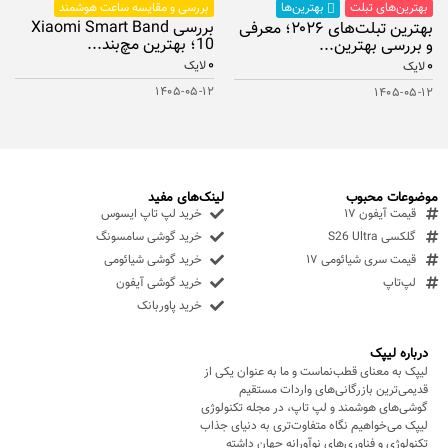
بهترین‌های تبلت
بررسی و مقایسه ساعت هوشمند
بهترین‌ها
بررسی Xiaomi Smart Band
بهترین تبلت‌های ۲۰۲۶؛ معرفی
10؛ بهترین مچ‌بند...
و بررسی بهترین...
۰
۰
لایک
لایک
۱۴۰۵-۰۵-۱۲
۱۴۰۵-۰۵-۱۲
موضوعات محبوب
لینک‌های مفید
قیمت آیفون ۱۷
خرید لپ تاپ ایسوس
گلکسی S26 Ultra
خرید گوشی سامسونگ
قیمت سری شیائومی ۱۷
خرید گوشی شیائومی
لپ‌تاپ
خرید گوشی آیفون
خرید پاوربانک
درباره لیپک
لیپک به معنای قطب‌نماست و ما به عنوان یکی از
قدیمی‌ترین بازرگانی‌های واردات مستقیم
گوشی‌های هوشمند و لپ تاپ، در مجله تکنولوژی
لیپک می‌خواهیم نگاه متفاوت‌تری به دنیای جذاب
تکنولوژی و فناوری‌های نوآورانه جهان داشته