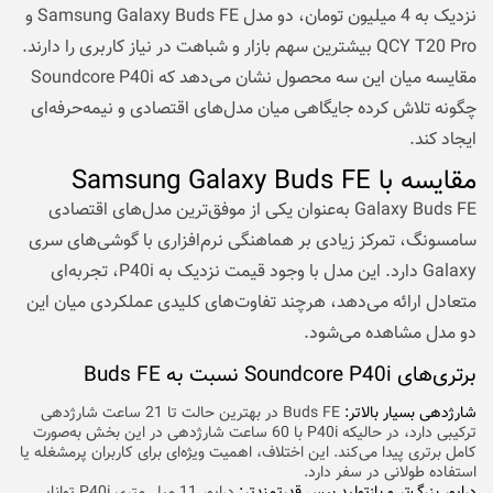
نزدیک به 4 میلیون تومان، دو مدل Samsung Galaxy Buds FE و
QCY T20 Pro بیشترین سهم بازار و شباهت در نیاز کاربری را دارند.
مقایسه میان این سه محصول نشان می‌دهد که Soundcore P40i
چگونه تلاش کرده جایگاهی میان مدل‌های اقتصادی و نیمه‌حرفه‌ای
ایجاد کند.
مقایسه با Samsung Galaxy Buds FE
Galaxy Buds FE به‌عنوان یکی از موفق‌ترین مدل‌های اقتصادی
سامسونگ، تمرکز زیادی بر هماهنگی نرم‌افزاری با گوشی‌های سری
Galaxy دارد. این مدل با وجود قیمت نزدیک به P40i، تجربه‌ای
متعادل ارائه می‌دهد، هرچند تفاوت‌های کلیدی عملکردی میان این
دو مدل مشاهده می‌شود.
برتری‌های Soundcore P40i نسبت به Buds FE
شارژدهی بسیار بالاتر:
Buds FE در بهترین حالت تا 21 ساعت شارژدهی
ترکیبی دارد، در حالیکه P40i با 60 ساعت شارژدهی در این بخش به‌صورت
کامل برتری پیدا می‌کند. این اختلاف، اهمیت ویژه‌ای برای کاربران پرمشغله یا
استفاده طولانی در سفر دارد.
درایور بزرگ‌تر و بازتولید بیس قدرتمندتر:
درایور 11 میلی‌متری P40i توانایی