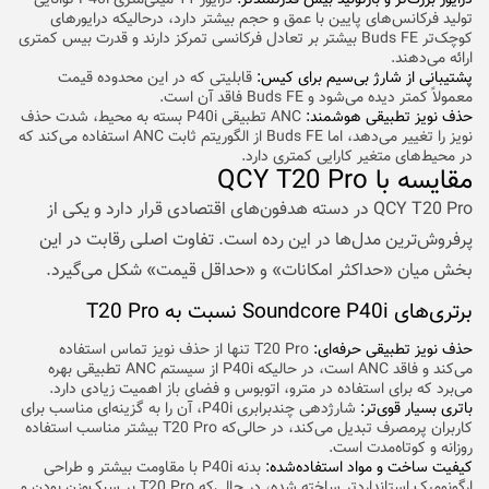
تولید فرکانس‌های پایین با عمق و حجم بیشتر دارد، درحالیکه درایورهای
کوچک‌تر Buds FE بیشتر بر تعادل فرکانسی تمرکز دارند و قدرت بیس کمتری
ارائه می‌دهند.
پشتیبانی از شارژ بی‌سیم برای کیس:
قابلیتی که در این محدوده قیمت
معمولاً کمتر دیده می‌شود و Buds FE فاقد آن است.
حذف نویز تطبیقی هوشمند:
ANC تطبیقی P40i بسته به محیط، شدت حذف
نویز را تغییر می‌دهد، اما Buds FE از الگوریتم ثابت ANC استفاده می‌کند که
در محیط‌های متغیر کارایی کمتری دارد.
مقایسه با QCY T20 Pro
QCY T20 Pro در دسته هدفون‌های اقتصادی قرار دارد و یکی از
پرفروش‌ترین مدل‌ها در این رده است. تفاوت اصلی رقابت در این
بخش میان «حداکثر امکانات» و «حداقل قیمت» شکل می‌گیرد.
برتری‌های Soundcore P40i نسبت به T20 Pro
حذف نویز تطبیقی حرفه‌ای:
T20 Pro تنها از حذف نویز تماس استفاده
می‌کند و فاقد ANC است، در حالیکه P40i از سیستم ANC تطبیقی بهره
می‌برد که برای استفاده در مترو، اتوبوس و فضای باز اهمیت زیادی دارد.
باتری بسیار قوی‌تر:
شارژدهی چندبرابری P40i، آن را به گزینه‌ای مناسب برای
کاربران پرمصرف تبدیل می‌کند، در حالی‌که T20 Pro بیشتر مناسب استفاده
روزانه و کوتاه‌مدت است.
کیفیت ساخت و مواد استفاده‌شده:
بدنه P40i با مقاومت بیشتر و طراحی
ارگونومیک استانداردتر ساخته شده، در حالی‌که T20 Pro بر سبک‌وزن بودن و