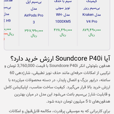
هدست گی
گیمینگ
سیم با حذف
بی‌سیم اپل
بی‌سیم 
بی‌سیم ریزر
نویز سونی
مدل
مد
مدل Kraken
مدل WH-
AirPods Pro
ONE H9
1000XM5
V4 Pro
3
۹۹۰,۰۰۰
۴۲۸,۴۹۰,۰۰۰
۸۷۹,۴۹۰,۰۰۰
۳۶۷,۹۹۰,۰۰۰
ریال
۰,۰۰۰
ریال
ریال
ریال
ریا
آیا Soundcore P40i ارزش خرید دارد؟
هدفون بلوتوثی انکر Soundcore P40i با قیمت 3,760,000 تومان و
ترکیبی از امکانات حرفه‌ای مانند حذف نویز تطبیقی، شارژدهی 60
ساعته، درایور بزرگ و اتصال پایدار، در دسته محصولات میان‌رده با
ارزش خرید بالا قرار می‌گیرد. کیفیت ساخت مناسب، اپلیکیشن کامل
و قابلیت شارژ بی‌سیم باعث می‌شود این مدل در میان بهترین
هدفون‌های تا 5 میلیون تومان دیده شود.
برای کاربرانی که به موسیقی پرقدرت، مکالمه قابل‌قبول و امکانات