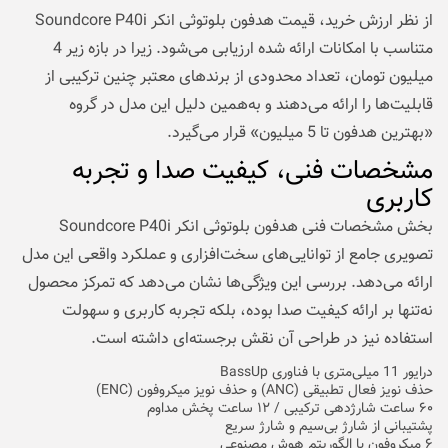
از نظر ارزش خرید، قیمت هدفون بلوتوثی انکر Soundcore P40i
متناسب با امکانات ارائه شده ارزیابی می‌شود. زیرا در بازه زیر 4
میلیون تومان، تعداد محدودی از برندهای معتبر چنین ترکیبی از
قابلیت‌ها را ارائه می‌دهند و به‌همین دلیل این مدل در گروه
«بهترین هدفون تا 5 میلیون» قرار می‌گیرد.
مشخصات فنی، کیفیت صدا و تجربه
کاربری
بخش مشخصات فنی هدفون بلوتوثی انکر Soundcore P40i
تصویری جامع از توانایی‌های سخت‌افزاری و عملکرد واقعی این مدل
ارائه می‌دهد. بررسی این ویژگی‌ها نشان می‌دهد که تمرکز محصول
نه‌تنها بر ارائه کیفیت صدا بوده، بلکه تجربه کاربری و سهولت
استفاده نیز در طراحی آن نقش برجسته‌ای داشته است.
درایور 11 میلی‌متری با فناوری BassUp
حذف نویز فعال تطبیقی (ANC) و حذف نویز میکروفون (ENC)
۶۰ ساعت شارژدهی ترکیبی / ۱۲ ساعت پخش مداوم
پشتیبانی از شارژ بی‌سیم و شارژ سریع
۶ میکروفون با الگوریتم هوش مصنوعی