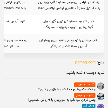
به دنبال طراحی پریمیوم هستید
: قاب چرخان و
عمر باتری طولانی می
بدنه استیل ضدزنگ ظاهری لوکس ارائه می‌دهند.
یا TicWatch Pro 5 گزینه‌های بهتری هستند.
کاربر اندروید هستید
: بهترین گزینه برای
کاربر آیفون هستید
گوشی‌های اندروید، به‌ویژه سامسونگ.
ن
قاب چرخان را ترجیح می‌دهید
: برای پیمایش
بودجه محدودی دارید
آسان و محافظت از نمایشگر.
۱۰۰ دلار کمتر، عملکرد مشابهی دارد.
منبع
:
pcmag.com
شاید دوست داشته باشید:
ترفند و آموزش
چگونه عکس‌های حذف‌شده را بازیابی کنیم؟
ترفند و آموزش
وصل كردن لپ تاپ به تلويزيون با ۹ روش تضمینی!
دنیای گیم