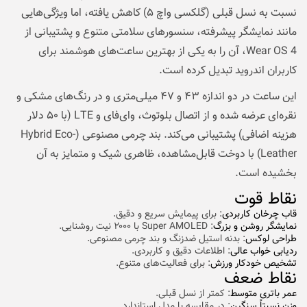
نسبت به نسل قبلی (گلکسی واچ ۵) کاهش یافته، اما ویژگی‌هایی
مانند نمایشگر پیشرفته، سنسورهای سلامتی متنوع و پشتیبانی از
Wear OS 4، آن را به یکی از بهترین ساعت‌های هوشمند برای
کاربران اندروید تبدیل کرده است.
این ساعت در دو اندازه ۴۳ و ۴۷ میلی‌متری و در رنگ‌های مشکی و
نقره‌ای عرضه شده و از اتصال بلوتوث، وای‌فای و LTE (با ۵۰ دلار
هزینه اضافی) پشتیبانی می‌کند. بند چرمی مصنوعی (Hybrid Eco-
Leather) با دوخت قابل‌مشاهده، ظاهری شیک و متمایز به آن
بخشیده است.
نقاط قوت
قاب چرخان کاربردی
: برای پیمایش سریع و دقیق.
نمایشگر روشن و بزرگ
: Super AMOLED با ۲۰۰۰ نیت روشنایی.
طراحی لوکس
: بدنه استیل ضدزنگ و بند چرمی مصنوعی.
ردیابی خواب عالی
: اطلاعات دقیق و کاربردی.
تشخیص خودکار ورزش
: برای فعالیت‌های متنوع.
نقاط ضعف
عمر باتری متوسط
: کمتر از نسل قبلی.
وزن نسبتاً سنگین
: در مقایسه با مدل استاندارد.