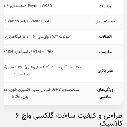
پردازنده
Exynos W930 دوهسته‌ای ۱.۴ گیگاهرتز
سیستم‌عامل
Wear OS 4 با رابط One UI 5 Watch
اتصالات
بلوتوث ۵.۳، وای‌فای (۲.۴ و ۵ گیگاهرتز)، GPS، LTE (اختیاری)
مقاومت
5ATM + IP68، استاندارد MIL-STD-810H
عمر باتری
۴۰ ساعت
ویژگی‌های
شتاب‌سنج، GPS، ضربان قلب، اکسیژن خون
سلامتی
بدن، ECG
طراحی و کیفیت ساخت گلکسی واچ ۶
کلاسیک