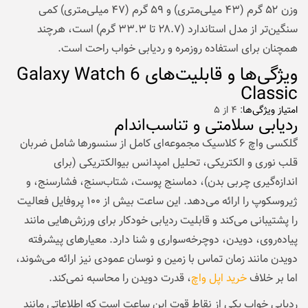
وزن ۵۲ گرم (۴۳ میلی‌متری) و ۵۹ گرم (۴۷ میلی‌متری) کمی
سنگین‌تر از مدل استاندارد (۲۸.۷ تا ۳۳.۳ گرم) است، هرچند
همچنان برای استفاده روزمره و ردیابی خواب راحت است.
ویژگی‌ها و قابلیت‌های Galaxy Watch 6
Classic
امتیاز ویژگی‌ها
: ۴ از ۵
ردیابی سلامتی و تناسب‌اندام
گلکسی واچ ۶ کلاسیک مجموعه‌ای کامل از سنسورها شامل ضربان
قلب نوری و الکتریکی، تحلیل امپدانس بیوالکتریکی (برای
اندازه‌گیری چربی بدن)، دماسنج پوست، شتاب‌سنج، فشارسنج، و
ژیروسکوپ را ارائه می‌دهد. این ساعت بیش از ۱۰۰ پروفایل فعالیت
را پشتیبانی می‌کند و قابلیت ردیابی خودکار برای ورزش‌هایی مانند
پیاده‌روی، دویدن، دوچرخه‌سواری و شنا دارد. معیارهای پیشرفته
دویدن مانند زمان تماس با زمین و نوسان عمودی نیز ارائه می‌شوند،
اما بر خلاف
خرید اپل واچ
، قدرت دویدن را محاسبه نمی‌کند.
ردیابی خواب یکی از نقاط قوت این ساعت است که اطلاعاتی مانند