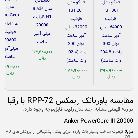
باسئوس
تسکو مدل
تسکو مدل
مدل
مدل Blade
TST 201
TST 301
EnerGeek
H1 ظرفیت
ظرفیت
ظرفیت
GP12 با
20000
64000 میلی
32000 میلی
ظرفیت
میلی آمپر
آمپر ساعت
آمپر ساعت
20800
ساعت
توان 300
توان 200
میلی‌آمپر
وات ( 204.8
وات (102.4
۱۱۴,۴۸۰,۰۰۰
ساعت
ریال
وات ساعت)
وات ساعت)
۱۱۰,۹۰۰,۰۰۰
۲۷۴,۹۹۰,۰۰۰
۳۹۹,۹۹۰,۰۰۰
ریال
ریال
ریال
مقایسه پاوربانک ریمکس RPP-72 با رقبا
در رنج قیمتی مشابه، چند مدل رقیب قابل‌توجه وجود دارد:
Anker PowerCore III 20000
مزایا:
کیفیت ساخت بسیار بالا، بازده انرژی بهتر، پشتیبانی از پروتکل‌های PD
و IQ3.