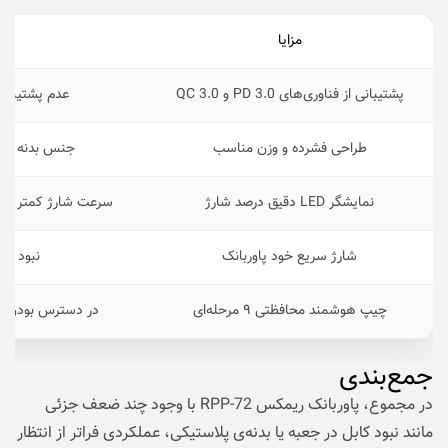
مزایا
مع
پشتیبانی از فناوری‌های PD 3.0 و QC 3.0
عدم پشتیبانی
طراحی فشرده و وزن مناسب
جنس بدنه پلا
نمایشگر LED دقیق درصد شارژ
سرعت شارژ کمتر نسبت به
شارژ سریع خود پاوربانک
نبود کا
چیپ هوشمند محافظتی ۹ مرحله‌ای
در دسترس بودن نس
جمع‌بندی
در مجموع، پاوربانک ریمکس RPP-72 با وجود چند ضعف جزئی
مانند نبود کابل در جعبه یا بدنه‌ی پلاستیکی، عملکردی فراتر از انتظار