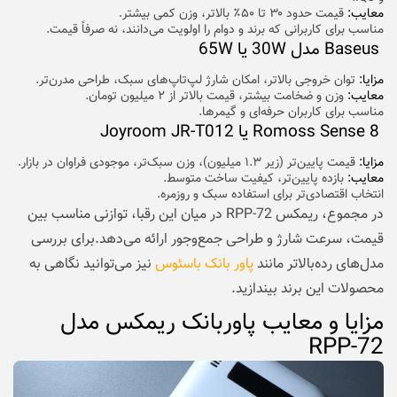
معایب:
قیمت حدود ۳۰ تا ۵۰٪ بالاتر، وزن کمی بیشتر.
مناسب برای کاربرانی که برند و دوام را اولویت می‌دانند، نه صرفاً قیمت.
Baseus مدل 30W یا 65W
مزایا:
توان خروجی بالاتر، امکان شارژ لپ‌تاپ‌های سبک، طراحی مدرن‌تر.
معایب:
وزن و ضخامت بیشتر، قیمت بالاتر از ۲ میلیون تومان.
مناسب برای کاربران حرفه‌ای و گیمرها.
Romoss Sense 8 یا Joyroom JR-T012
مزایا:
قیمت پایین‌تر (زیر ۱.۳ میلیون)، وزن سبک‌تر، موجودی فراوان در بازار.
معایب:
بازده پایین‌تر، کیفیت ساخت متوسط.
انتخاب اقتصادی‌تر برای استفاده سبک و روزمره.
در مجموع، ریمکس RPP-72 در میان این رقبا، توازنی مناسب بین
قیمت، سرعت شارژ و طراحی جمع‌وجور ارائه می‌دهد.برای بررسی
مدل‌های رده‌بالاتر مانند
پاور بانک باسئوس
نیز می‌توانید نگاهی به
محصولات این برند بیندازید.
مزایا و معایب پاوربانک ریمکس مدل
RPP-72