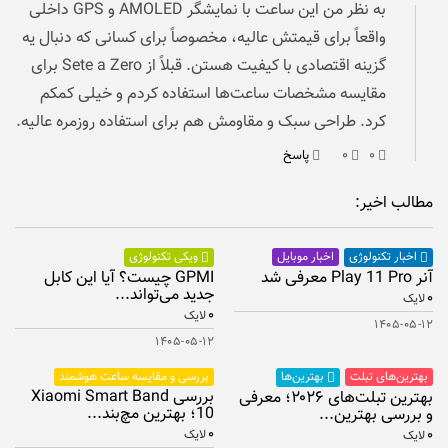
به نظر من این ساعت با نمایشگر AMOLED و GPS داخلی
واقعاً برای قیمتش عالیه، مخصوصاً برای کسانی که دنبال یه
گزینه اقتصادی با کیفیت هستن. قبلاً از Sete a Zero برای
مقایسه مشخصات ساعت‌ها استفاده کردم و خیلی کمکم
کرد. طراحی سبک و مقاومش هم برای استفاده روزمره عالیه.
۰
۰
پاسخ
مطالب اخیر:
اخبار موبایل
اخبار تکنولوژی
ویکی تکنولوژی
آنر Play 11 Pro معرفی شد
GPMI چیست؟ آیا این کابل
جدید می‌تواند...
۰
لایک
۰
لایک
۱۴۰۵-۰۵-۱۲
۱۴۰۵-۰۵-۱۲
بهترین‌های تبلت
بررسی و مقایسه ساعت هوشمند
بهترین‌ها
بررسی Xiaomi Smart Band
بهترین تبلت‌های ۲۰۲۶؛ معرفی
10؛ بهترین مچ‌بند...
و بررسی بهترین...
۰
۰
لایک
لایک