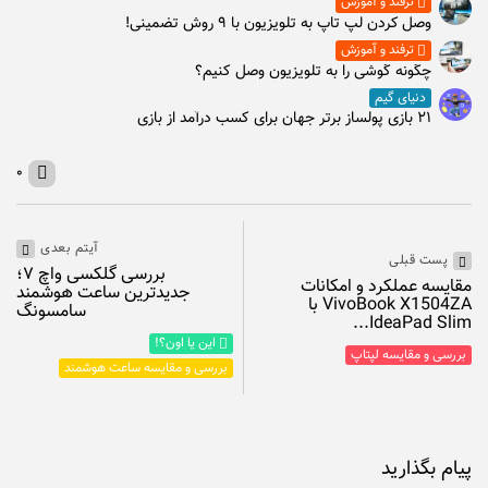
ترفند و آموزش
وصل كردن لپ تاپ به تلويزيون با ۹ روش تضمینی!
ترفند و آموزش
چگونه گوشی را به تلویزیون وصل کنیم؟
دنیای گیم
۲۱ بازی پولساز برتر جهان برای کسب درآمد از بازی
۰
آیتم بعدی
پست قبلی
بررسی گلکسی واچ ۷؛
مقایسه عملکرد و امکانات
جدیدترین ساعت هوشمند
VivoBook X1504ZA با
سامسونگ
IdeaPad Slim...
این یا اون؟!
بررسی و مقایسه لپتاپ
بررسی و مقایسه ساعت هوشمند
پیام بگذارید