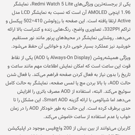
یکی از برجسته‌ترین ویژگی‌های Redmi Watch 5 Lite، نمایشگر
1.96 اینچی AMOLED آن است که نسبت به نمایشگر LCD مدل
Active ارتقا یافته است. این صفحه با رزولوشن 410×502 پیکسل و
تراکم 332PPI، تصاویری واضح، رنگ‌هایی زنده و کنتراست بالا ارائه
می‌دهد. روشنایی نمایشگر در محیط‌های پرنور مانند نور مستقیم
خورشید نیز عملکرد بسیار خوبی دارد و خوانایی آن حفظ می‌شود.
ویژگی همیشه‌روشن (Always-On Display یا AOD) یکی از نقاط
قوت این ساعت است که امکان نمایش اطلاعات مهم مانند ساعت و
تاریخ را بدون نیاز به فعال کردن صفحه فراهم می‌کند. با فعال شدن
حالت AOD، با بالا بردن مچ یا لمس صفحه، نمایشگر به حالت کامل
سوئیچ می‌کند. البته، استفاده از AOD مصرف باتری را افزایش
می‌دهد اما شیائومی با ارائه گزینه Smart AOD، این مشکل را تا
حدی برطرف کرده است. این حالت به طور خودکار AOD را در زمان
خواب یا عدم استفاده از ساعت خاموش می‌کند.
کاربران می‌توانند از بین بیش از 200 واچ‌فیس موجود در اپلیکیشن