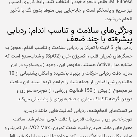
Mi Fitness، ظاهر دلخواه خود را انتخاب کنند. رابط کاربری لمسی
نیز سریع و پاسخگو است و جابه‌جایی بین منوها بدون لگ یا تأخیر
انجام می‌شود.
ویژگی‌های سلامت و تناسب اندام: ردیابی
پیشرفته با چند ضعف
ردمی واچ 5 لایت با تمرکز بر ردیابی سلامت و تناسب اندام، مجهز به
حسگرهای ضربان قلب، اکسیژن خون (SpO2) و شتاب‌سنج است که
مشابه مدل Active هستند. علاوه‌بر این، وجود ژیروسکوپ در این
مدل، دقت ردیابی حرکات را بهبود بخشیده و امکان پشتیبانی از 10
حالت ورزشی اضافی از جمله شنا، را فراهم کرده است. این ساعت
در مجموع از بیش از 150 فعالیت ورزشی، از دوچرخه‌سواری و
دویدن گرفته تا کایاک‌سواری و صخره‌نوردی را پشتیبانی می‌کند.
در تست‌های انجام‌شده، ردیابی فعالیت‌هایی مانند دویدن،
دوچرخه‌سواری و تمرینات قدرتی با دقت خوبی انجام شد. ساعت
معیارهایی مانند ضربان قلب، شدت تمرین، VO2 Max، بار تمرینی و
زمان ریکاوری را اندازه‌گیری می‌کند و داده‌ها از طریق اپلیکیشن Mi