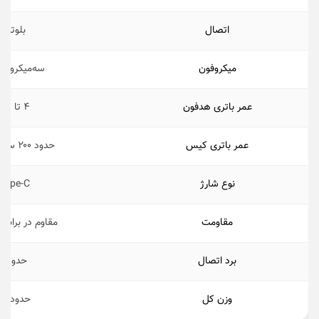
اتصال
بلوتوث .۰
میکروفون
سه‌میکروفونه ب
عمر باتری هدفون
۴ تا ۶ ساعت
عمر باتری کیس
حدود ۲۰۰ ساعت استندبای
نوع شارژ
Type-C
مقاومت
مقاوم در برابر
برد اتصال
حدود ۱۰ متر
وزن کل
حدود ۱۶۰ گرم