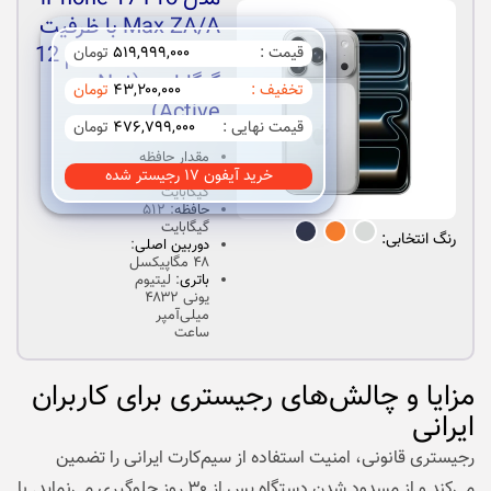
Max ZA/A با ظرفیت
512 گیگابایت و رم 12
قیمت :
۵۱۹,۹۹۹,۰۰۰
تومان
گیگابایت (Not
تخفیف :
۴۳,۲۰۰,۰۰۰
تومان
Active)
قیمت نهایی :
۴۷۶,۷۹۹,۰۰۰
تومان
مقدار حافظه
خرید آیفون ۱۷ رجیستر شده
۱۲
:
RAM
گیگابایت
حافظه
:
۵۱۲
گیگابایت
رنگ انتخابی:
دوربین اصلی
:
۴۸ مگاپیکسل
باتری
:
لیتیوم‌
یونی ۴۸۳۲
میلی‌آمپر
ساعت
مزایا و چالش‌های رجیستری برای کاربران
ایرانی
رجیستری قانونی، امنیت استفاده از سیم‌کارت ایرانی را تضمین
می‌کند و از مسدود شدن دستگاه پس از ۳۰ روز جلوگیری می‌نماید. با